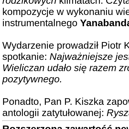
rodzikowych
klimatach. Czyta
kompozycje w wykonaniu wie
instrumentalnego
Yanaband
Wydarzenie prowadził Piotr 
spotkanie:
Najważniejsze jest
Wieliczan udało się razem z
pozytywnego.
Ponadto, Pan P. Kiszka zapo
antologii zatytułowanej:
Rysza
Rozszerzona zawartość ne