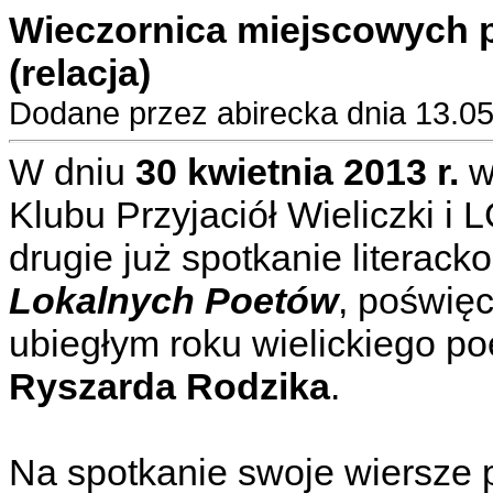
Wieczornica miejscowych p
(relacja)
Dodane przez abirecka dnia 13.0
W dniu
30 kwietnia 2013 r.
w 
Klubu Przyjaciół Wieliczki i 
drugie już spotkanie literac
Lokalnych Poetów
, poświę
ubiegłym roku wielickiego poe
Ryszarda Rodzika
.
Na spotkanie swoje wiersze p