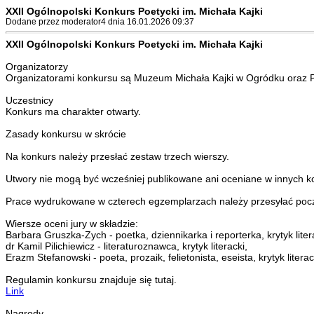
XXII Ogólnopolski Konkurs Poetycki im. Michała Kajki
Dodane przez moderator4 dnia 16.01.2026 09:37
XXII Ogólnopolski Konkurs Poetycki im. Michała Kajki
Organizatorzy
Organizatorami konkursu są Muzeum Michała Kajki w Ogródku oraz Po
Uczestnicy
Konkurs ma charakter otwarty.
Zasady konkursu w skrócie
Na konkurs należy przesłać zestaw trzech wierszy.
Utwory nie mogą być wcześniej publikowane ani oceniane w innych k
Prace wydrukowane w czterech egzemplarzach należy przesyłać pocz
Wiersze oceni jury w składzie:
Barbara Gruszka-Zych - poetka, dziennikarka i reporterka, krytyk liter
dr Kamil Pilichiewicz - literaturoznawca, krytyk literacki,
Erazm Stefanowski - poeta, prozaik, felietonista, eseista, krytyk literac
Regulamin konkursu znajduje się tutaj.
Link
Nagrody