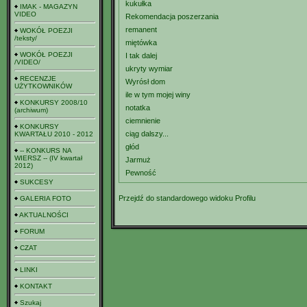
kukułka
IMAK - MAGAZYN
VIDEO
Rekomendacja poszerzania
remanent
WOKÓŁ POEZJI
/teksty/
miętówka
WOKÓŁ POEZJI
I tak dalej
/VIDEO/
ukryty wymiar
RECENZJE
Wyrósł dom
UŻYTKOWNIKÓW
ile w tym mojej winy
KONKURSY 2008/10
notatka
(archiwum)
ciemnienie
KONKURSY
ciąg dalszy...
KWARTAŁU 2010 - 2012
głód
-- KONKURS NA
WIERSZ -- (IV kwartał
Jarmuż
2012)
Pewność
SUKCESY
Przejdź do standardowego widoku Profilu
GALERIA FOTO
AKTUALNOŚCI
FORUM
CZAT
LINKI
KONTAKT
Szukaj