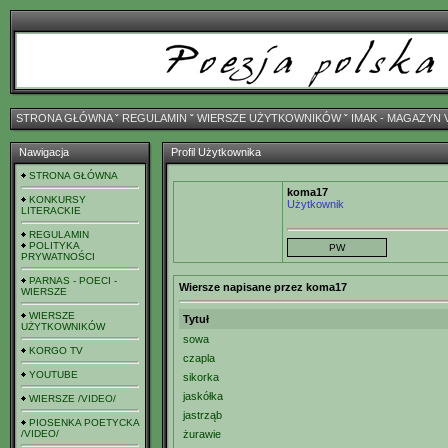
STRONA GŁÓWNA
ˇ
REGULAMIN
ˇ
WIERSZE UŻYTKOWNIKÓW
ˇ
IMAK - MAGAZYN 
Nawigacja
Profil Użytkownika
STRONA GŁÓWNA
koma17
KONKURSY
Użytkownik
LITERACKIE
REGULAMIN
POLITYKA
PRYWATNOŚCI
PARNAS - POECI -
Wiersze napisane przez koma17
WIERSZE
WIERSZE
Tytuł
UŻYTKOWNIKÓW
sowa
KORGO TV
czapla
YOUTUBE
sikorka
jaskółka
WIERSZE /VIDEO/
jastrząb
PIOSENKA POETYCKA
/VIDEO/
żurawie