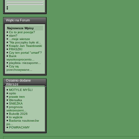
Wątki na Forum
Najnowsze Wpisy
Co to jest poezja?
slam?
...moje wiersze
"Na początku było sł...
Ksiądz Jan Twardowski
FRASZKI
Czy ten portal "umarł"?
Bank
wysokooprocento...
playlista- niezapomn...
Czy są
przechowywane...
Ostatnio dodane
Wiersze
MOTYLE MYŚLI
optio
prawie tren
Wersalka
ŚNIEŻKA
prognoza
wskrzeszeni...
Bukolik 2026
to wyjście
Badania naukowców
po...
POWRACAMY