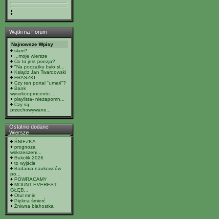
Wątki na Forum
Najnowsze Wpisy
slam?
...moje wiersze
Co to jest poezja?
"Na początku było sł...
Ksiądz Jan Twardowski
FRASZKI
Czy ten portal "umarł"?
Bank
wysokooprocento...
playlista- niezapomn...
Czy są
przechowywane...
Ostatnio dodane
Wiersze
ŚNIEŻKA
prognoza
wskrzeszeni...
Bukolik 2026
to wyjście
Badania naukowców
po...
POWRACAMY
MOUNT EVEREST -
GŁĘB...
Otul mnie
Piękna śmierć
Żniwna błahostka