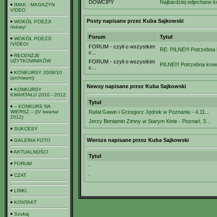
DOWCIPY
Najbardziej odjechane k
IMAK - MAGAZYN
VIDEO
Posty napisane przez Kuba Sajkowski
WOKÓŁ POEZJI
/teksty/
Forum
Tytuł
WOKÓŁ POEZJI
/VIDEO/
FORUM - czyli o wszystkim
RE: PILNE!!! Potrzebna 
c...
RECENZJE
UŻYTKOWNIKÓW
FORUM - czyli o wszystkim
PILNE!!! Potrzebna krew 
c...
KONKURSY 2008/10
(archiwum)
Newsy napisane przez Kuba Sajkowski
KONKURSY
KWARTAŁU 2010 - 2012
Tytuł
-- KONKURS NA
WIERSZ -- (IV kwartał
Rafał Gawin i Grzegorz Jędrek w Poznaniu - 4.11...
2012)
Jerzy Beniamin Zimny w Starym Kinie - Poznań, 3...
SUKCESY
Wiersze napisane przez Kuba Sajkowski
GALERIA FOTO
AKTUALNOŚCI
Tytuł
FORUM
-
-
CZAT
LINKI
KONTAKT
Szukaj