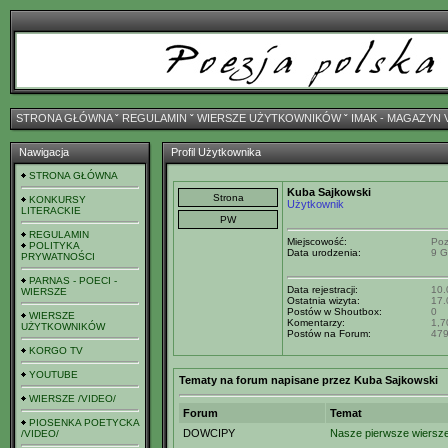
STRONA GŁÓWNA
ˇ
REGULAMIN
ˇ
WIERSZE UŻYTKOWNIKÓW
ˇ
IMAK - MAGAZYN 
Nawigacja
Profil Użytkownika
STRONA GŁÓWNA
Kuba Sajkowski
KONKURSY
Użytkownik
LITERACKIE
REGULAMIN
Miejscowość:
Po
POLITYKA
Data urodzenia:
9 G
PRYWATNOŚCI
PARNAS - POECI -
Data rejestracji:
10.
WIERSZE
Ostatnia wizyta:
17.
Postów w Shoutbox:
0
WIERSZE
Komentarzy:
1,7
UŻYTKOWNIKÓW
Postów na Forum:
47
KORGO TV
YOUTUBE
Tematy na forum napisane przez Kuba Sajkowski
WIERSZE /VIDEO/
Forum
Temat
PIOSENKA POETYCKA
DOWCIPY
Nasze pierwsze wiersze
/VIDEO/