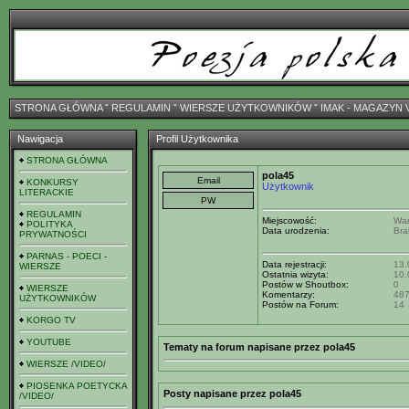
STRONA GŁÓWNA
ˇ
REGULAMIN
ˇ
WIERSZE UŻYTKOWNIKÓW
ˇ
IMAK - MAGAZYN 
Nawigacja
Profil Użytkownika
STRONA GŁÓWNA
pola45
KONKURSY
Użytkownik
LITERACKIE
REGULAMIN
Miejscowość:
Wa
POLITYKA
Data urodzenia:
Bra
PRYWATNOŚCI
PARNAS - POECI -
Data rejestracji:
13.
WIERSZE
Ostatnia wizyta:
10.
Postów w Shoutbox:
0
WIERSZE
Komentarzy:
48
UŻYTKOWNIKÓW
Postów na Forum:
14
KORGO TV
YOUTUBE
Tematy na forum napisane przez pola45
WIERSZE /VIDEO/
PIOSENKA POETYCKA
Posty napisane przez pola45
/VIDEO/