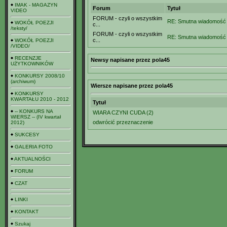
IMAK - MAGAZYN
Forum
Tytuł
VIDEO
FORUM - czyli o wszystkim
RE: Smutna wiadomość
WOKÓŁ POEZJI
c...
/teksty/
FORUM - czyli o wszystkim
RE: Smutna wiadomość
c...
WOKÓŁ POEZJI
/VIDEO/
RECENZJE
Newsy napisane przez pola45
UŻYTKOWNIKÓW
KONKURSY 2008/10
(archiwum)
Wiersze napisane przez pola45
KONKURSY
KWARTAŁU 2010 - 2012
Tytuł
-- KONKURS NA
WIARA CZYNI CUDA (2)
WIERSZ -- (IV kwartał
odwrócić przeznaczenie
2012)
SUKCESY
GALERIA FOTO
AKTUALNOŚCI
FORUM
CZAT
LINKI
KONTAKT
Szukaj