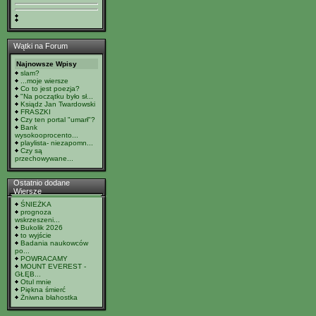
Wątki na Forum
Najnowsze Wpisy
slam?
...moje wiersze
Co to jest poezja?
"Na początku było sł...
Ksiądz Jan Twardowski
FRASZKI
Czy ten portal "umarł"?
Bank
wysokooprocento...
playlista- niezapomn...
Czy są
przechowywane...
Ostatnio dodane
Wiersze
ŚNIEŻKA
prognoza
wskrzeszeni...
Bukolik 2026
to wyjście
Badania naukowców
po...
POWRACAMY
MOUNT EVEREST -
GŁĘB...
Otul mnie
Piękna śmierć
Żniwna błahostka