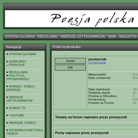
STRONA GŁÓWNA
ˇ
REGULAMIN
ˇ
WIERSZE UŻYTKOWNIKÓW
ˇ
IMAK - MAGAZYN 
Nawigacja
Profil Użytkownika
STRONA GŁÓWNA
promyczek
KONKURSY
Użytkownik
LITERACKIE
REGULAMIN
Miejscowość:
Kra
POLITYKA
Data urodzenia:
Bra
PRYWATNOŚCI
PARNAS - POECI -
Data rejestracji:
16.
WIERSZE
Ostatnia wizyta:
15.
Postów w Shoutbox:
0
WIERSZE
Komentarzy:
43
UŻYTKOWNIKÓW
Postów na Forum:
14
KORGO TV
YOUTUBE
Tematy na forum napisane przez promyczek
WIERSZE /VIDEO/
PIOSENKA POETYCKA
Posty napisane przez promyczek
/VIDEO/