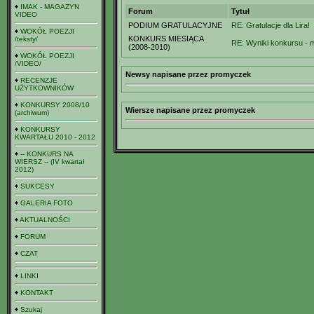
IMAK - MAGAZYN
Forum
Tytuł
VIDEO
PODIUM GRATULACYJNE
RE: Gratulacje dla Lira!
WOKÓŁ POEZJI
KONKURS MIESIĄCA
/teksty/
RE: Wyniki konkursu - m
(2008-2010)
WOKÓŁ POEZJI
/VIDEO/
Newsy napisane przez promyczek
RECENZJE
UŻYTKOWNIKÓW
KONKURSY 2008/10
Wiersze napisane przez promyczek
(archiwum)
KONKURSY
KWARTAŁU 2010 - 2012
-- KONKURS NA
WIERSZ -- (IV kwartał
2012)
SUKCESY
GALERIA FOTO
AKTUALNOŚCI
FORUM
CZAT
LINKI
KONTAKT
Szukaj