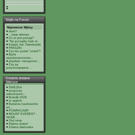
Wątki na Forum
Najnowsze Wpisy
slam?
...moje wiersze
Co to jest poezja?
"Na początku było sł...
Ksiądz Jan Twardowski
FRASZKI
Czy ten portal "umarł"?
Bank
wysokooprocento...
playlista- niezapomn...
Czy są
przechowywane...
Ostatnio dodane
Wiersze
ŚNIEŻKA
prognoza
wskrzeszeni...
Bukolik 2026
to wyjście
Badania naukowców
po...
POWRACAMY
MOUNT EVEREST -
GŁĘB...
Otul mnie
Piękna śmierć
Żniwna błahostka