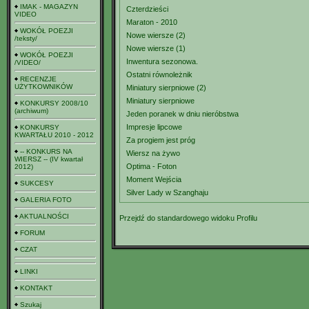
IMAK - MAGAZYN
Czterdzieści
VIDEO
Maraton - 2010
WOKÓŁ POEZJI
Nowe wiersze (2)
/teksty/
Nowe wiersze (1)
WOKÓŁ POEZJI
Inwentura sezonowa.
/VIDEO/
Ostatni równoleżnik
RECENZJE
UŻYTKOWNIKÓW
Miniatury sierpniowe (2)
Miniatury sierpniowe
KONKURSY 2008/10
(archiwum)
Jeden poranek w dniu nieróbstwa
Impresje lipcowe
KONKURSY
KWARTAŁU 2010 - 2012
Za progiem jest próg
-- KONKURS NA
Wiersz na żywo
WIERSZ -- (IV kwartał
Optima - Foton
2012)
Moment Wejścia
SUKCESY
Silver Lady w Szanghaju
GALERIA FOTO
AKTUALNOŚCI
Przejdź do standardowego widoku Profilu
FORUM
CZAT
LINKI
KONTAKT
Szukaj