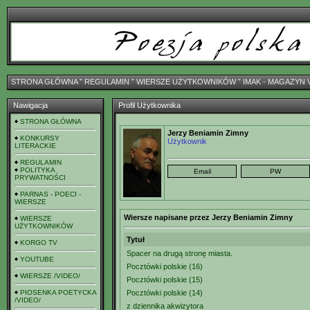
STRONA GŁÓWNA
ˇ
REGULAMIN
ˇ
WIERSZE UŻYTKOWNIKÓW
ˇ
IMAK - MAGAZYN 
Nawigacja
Profil Użytkownika
STRONA GŁÓWNA
Jerzy Beniamin Zimny
KONKURSY
Użytkownik
LITERACKIE
REGULAMIN
POLITYKA
PRYWATNOŚCI
PARNAS - POECI -
WIERSZE
Wiersze napisane przez Jerzy Beniamin Zimny
WIERSZE
UŻYTKOWNIKÓW
Tytuł
KORGO TV
Spacer na drugą stronę miasta.
YOUTUBE
Pocztówki polskie (16)
WIERSZE /VIDEO/
Pocztówki polskie (15)
PIOSENKA POETYCKA
Pocztówki polskie (14)
/VIDEO/
z dziennika akwizytora