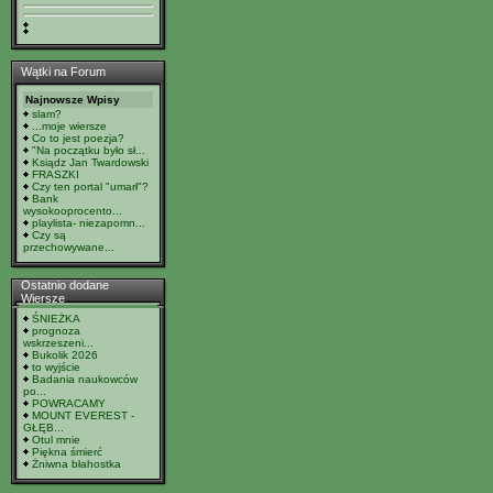
Wątki na Forum
Najnowsze Wpisy
slam?
...moje wiersze
Co to jest poezja?
"Na początku było sł...
Ksiądz Jan Twardowski
FRASZKI
Czy ten portal "umarł"?
Bank
wysokooprocento...
playlista- niezapomn...
Czy są
przechowywane...
Ostatnio dodane
Wiersze
ŚNIEŻKA
prognoza
wskrzeszeni...
Bukolik 2026
to wyjście
Badania naukowców
po...
POWRACAMY
MOUNT EVEREST -
GŁĘB...
Otul mnie
Piękna śmierć
Żniwna błahostka