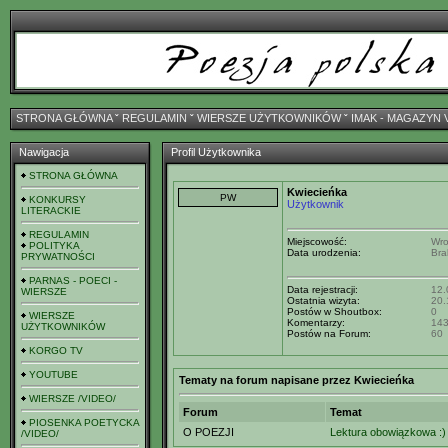
STRONA GŁÓWNA
ˇ
REGULAMIN
ˇ
WIERSZE UŻYTKOWNIKÓW
ˇ
IMAK - MAGAZYN 
Nawigacja
Profil Użytkownika
STRONA GŁÓWNA
Kwiecieńka
KONKURSY
Użytkownik
LITERACKIE
REGULAMIN
Miejscowość:
Wro
POLITYKA
Data urodzenia:
Bra
PRYWATNOŚCI
PARNAS - POECI -
Data rejestracji:
12.
WIERSZE
Ostatnia wizyta:
20.
Postów w Shoutbox:
0
WIERSZE
Komentarzy:
14
UŻYTKOWNIKÓW
Postów na Forum:
60
KORGO TV
YOUTUBE
Tematy na forum napisane przez Kwiecieńka
WIERSZE /VIDEO/
Forum
Temat
PIOSENKA POETYCKA
O POEZJI
Lektura obowiązkowa :)
/VIDEO/