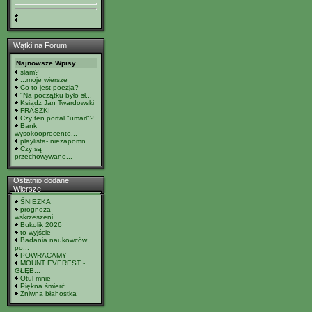
Wątki na Forum
Najnowsze Wpisy
slam?
...moje wiersze
Co to jest poezja?
"Na początku było sł...
Ksiądz Jan Twardowski
FRASZKI
Czy ten portal "umarł"?
Bank
wysokooprocento...
playlista- niezapomn...
Czy są
przechowywane...
Ostatnio dodane
Wiersze
ŚNIEŻKA
prognoza
wskrzeszeni...
Bukolik 2026
to wyjście
Badania naukowców
po...
POWRACAMY
MOUNT EVEREST -
GŁĘB...
Otul mnie
Piękna śmierć
Żniwna błahostka