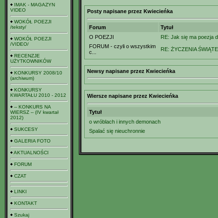
IMAK - MAGAZYN
VIDEO
Posty napisane przez Kwiecieńka
WOKÓŁ POEZJI
/teksty/
Forum
Tytuł
O POEZJI
RE: Jak się ma poezja do
WOKÓŁ POEZJI
/VIDEO/
FORUM - czyli o wszystkim
RE: ŻYCZENIA ŚWIĄT
c...
RECENZJE
UŻYTKOWNIKÓW
Newsy napisane przez Kwiecieńka
KONKURSY 2008/10
(archiwum)
KONKURSY
KWARTAŁU 2010 - 2012
Wiersze napisane przez Kwiecieńka
-- KONKURS NA
Tytuł
WIERSZ -- (IV kwartał
2012)
o wróblach i innych demonach
SUKCESY
Spalać się nieuchronnie
GALERIA FOTO
AKTUALNOŚCI
FORUM
CZAT
LINKI
KONTAKT
Szukaj