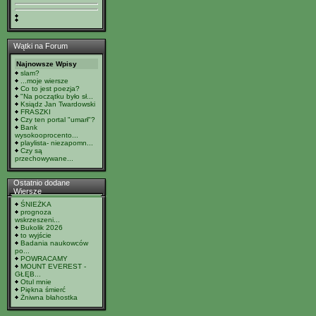
Wątki na Forum
Najnowsze Wpisy
slam?
...moje wiersze
Co to jest poezja?
"Na początku było sł...
Ksiądz Jan Twardowski
FRASZKI
Czy ten portal "umarł"?
Bank
wysokooprocento...
playlista- niezapomn...
Czy są
przechowywane...
Ostatnio dodane
Wiersze
ŚNIEŻKA
prognoza
wskrzeszeni...
Bukolik 2026
to wyjście
Badania naukowców
po...
POWRACAMY
MOUNT EVEREST -
GŁĘB...
Otul mnie
Piękna śmierć
Żniwna błahostka