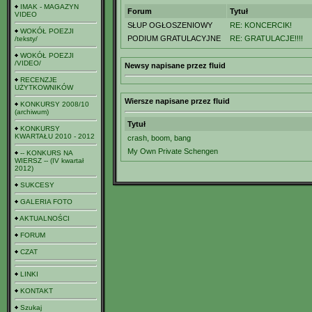
IMAK - MAGAZYN
Forum
Tytuł
VIDEO
SŁUP OGŁOSZENIOWY
RE: KONCERCIK!
WOKÓŁ POEZJI
PODIUM GRATULACYJNE
RE: GRATULACJE!!!!
/teksty/
WOKÓŁ POEZJI
/VIDEO/
Newsy napisane przez fluid
RECENZJE
UŻYTKOWNIKÓW
Wiersze napisane przez fluid
KONKURSY 2008/10
(archiwum)
Tytuł
KONKURSY
KWARTAŁU 2010 - 2012
crash, boom, bang
My Own Private Schengen
-- KONKURS NA
WIERSZ -- (IV kwartał
2012)
SUKCESY
GALERIA FOTO
AKTUALNOŚCI
FORUM
CZAT
LINKI
KONTAKT
Szukaj