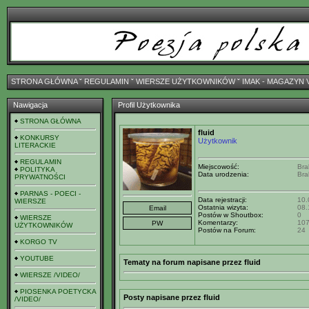
STRONA GŁÓWNA
ˇ
REGULAMIN
ˇ
WIERSZE UŻYTKOWNIKÓW
ˇ
IMAK - MAGAZYN 
Nawigacja
Profil Użytkownika
STRONA GŁÓWNA
fluid
KONKURSY
Użytkownik
LITERACKIE
REGULAMIN
Miejscowość:
Bra
POLITYKA
Data urodzenia:
Bra
PRYWATNOŚCI
PARNAS - POECI -
Data rejestracji:
10.
WIERSZE
Ostatnia wizyta:
08.
Postów w Shoutbox:
0
WIERSZE
Komentarzy:
10
UŻYTKOWNIKÓW
Postów na Forum:
24
KORGO TV
YOUTUBE
Tematy na forum napisane przez fluid
WIERSZE /VIDEO/
PIOSENKA POETYCKA
Posty napisane przez fluid
/VIDEO/