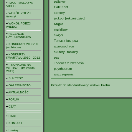
paliatyw
IMAK - MAGAZYN
VIDEO
Cafe Kant
szmery
WOKÓŁ POEZJI
/teksty/
jackpot [rękojeździec]
WOKÓŁ POEZJI
Krąpie
/VIDEO/
meridiany
RECENZJE
święci
UŻYTKOWNIKÓW
Tomasz bez psa
KONKURSY 2008/10
wzniosochron
(archiwum)
skutery i tabloidy
KONKURSY
pas
KWARTAŁU 2010 - 2012
Tadeusz z Przenośni
-- KONKURS NA
WIERSZ -- (IV kwartał
psychodrom
2012)
wszczepienia
SUKCESY
Przejdź do standardowego widoku Profilu
GALERIA FOTO
AKTUALNOŚCI
FORUM
CZAT
LINKI
KONTAKT
Szukaj