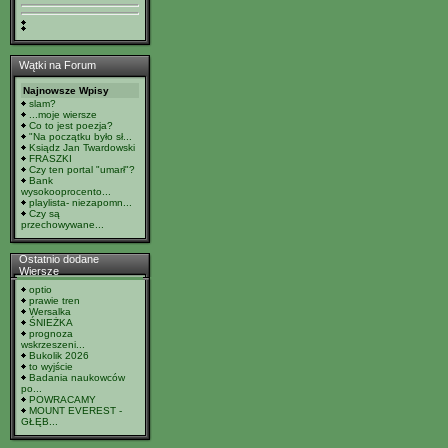
Wątki na Forum
Najnowsze Wpisy
slam?
...moje wiersze
Co to jest poezja?
"Na początku było sł...
Ksiądz Jan Twardowski
FRASZKI
Czy ten portal "umarł"?
Bank
wysokooprocento...
playlista- niezapomn...
Czy są
przechowywane...
Ostatnio dodane
Wiersze
optio
prawie tren
Wersalka
ŚNIEŻKA
prognoza
wskrzeszeni...
Bukolik 2026
to wyjście
Badania naukowców
po...
POWRACAMY
MOUNT EVEREST -
GŁĘB...