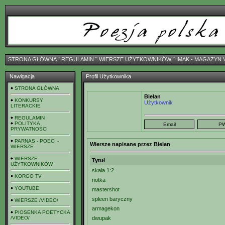
STRONA GŁÓWNA
ˇ
REGULAMIN
ˇ
WIERSZE UŻYTKOWNIKÓW
ˇ
IMAK - MAGAZYN 
Nawigacja
Profil Użytkownika
STRONA GŁÓWNA
Bielan
KONKURSY
Użytkownik
LITERACKIE
REGULAMIN
POLITYKA
PRYWATNOŚCI
PARNAS - POECI -
Wiersze napisane przez Bielan
WIERSZE
WIERSZE
Tytuł
UŻYTKOWNIKÓW
skala 1:2
KORGO TV
notka
YOUTUBE
mastershot
spleen baryczny
WIERSZE /VIDEO/
armagekon
PIOSENKA POETYCKA
/VIDEO/
dwupak