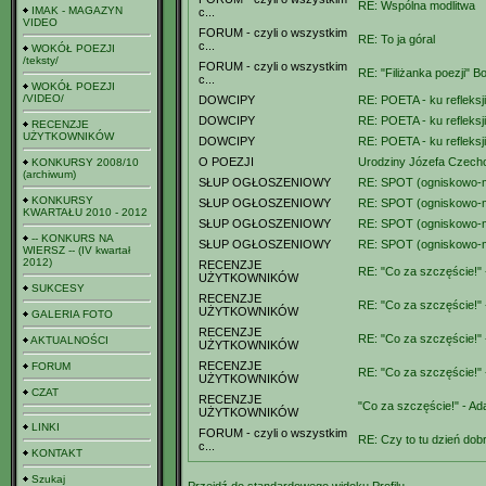
RE: Wspólna modlitwa
IMAK - MAGAZYN
c...
VIDEO
FORUM - czyli o wszystkim
RE: To ja góral
c...
WOKÓŁ POEZJI
/teksty/
FORUM - czyli o wszystkim
RE: "Filiżanka poezji" Bo
c...
WOKÓŁ POEZJI
/VIDEO/
DOWCIPY
RE: POETA - ku refleksji
DOWCIPY
RE: POETA - ku refleksji
RECENZJE
UŻYTKOWNIKÓW
DOWCIPY
RE: POETA - ku refleksji
O POEZJI
Urodziny Józefa Czech
KONKURSY 2008/10
(archiwum)
SŁUP OGŁOSZENIOWY
RE: SPOT (ogniskowo-m
KONKURSY
SŁUP OGŁOSZENIOWY
RE: SPOT (ogniskowo-m
KWARTAŁU 2010 - 2012
SŁUP OGŁOSZENIOWY
RE: SPOT (ogniskowo-m
-- KONKURS NA
SŁUP OGŁOSZENIOWY
RE: SPOT (ogniskowo-m
WIERSZ -- (IV kwartał
2012)
RECENZJE
RE: "Co za szczęście!" -
UŻYTKOWNIKÓW
SUKCESY
RECENZJE
RE: "Co za szczęście!" -
UŻYTKOWNIKÓW
GALERIA FOTO
RECENZJE
RE: "Co za szczęście!" -
AKTUALNOŚCI
UŻYTKOWNIKÓW
RECENZJE
FORUM
RE: "Co za szczęście!" -
UŻYTKOWNIKÓW
CZAT
RECENZJE
"Co za szczęście!" - Ad
UŻYTKOWNIKÓW
LINKI
FORUM - czyli o wszystkim
RE: Czy to tu dzień dobr
c...
KONTAKT
Szukaj