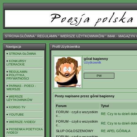
STRONA GŁÓWNA
ˇ
REGULAMIN
ˇ
WIERSZE UŻYTKOWNIKÓW
ˇ
IMAK - MAGAZYN 
Nawigacja
Profil Użytkownika
STRONA GŁÓWNA
góral bagienny
KONKURSY
Użytkownik
LITERACKIE
REGULAMIN
POLITYKA
PRYWATNOŚCI
PARNAS - POECI -
WIERSZE
Posty napisane przez góral bagienny
WIERSZE
UŻYTKOWNIKÓW
Forum
Tytuł
KORGO TV
FORUM - czyli o wszystkim
RE: Czy to tu dzień dobr
YOUTUBE
c...
FORUM - czyli o wszystkim
WIERSZE /VIDEO/
RE: Czy to tu dzień dobr
c...
PIOSENKA POETYCKA
SŁUP OGŁOSZENIOWY
RE: APEL GÓRALA
/VIDEO/
FORUM - czyli o wszystkim