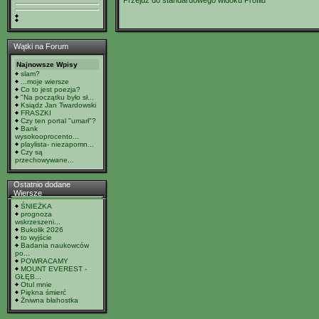
Przejdź do standardowego widoku Profilu
Wątki na Forum
Najnowsze Wpisy
slam?
...moje wiersze
Co to jest poezja?
"Na początku było sł...
Ksiądz Jan Twardowski
FRASZKI
Czy ten portal "umarł"?
Bank
wysokooprocento...
playlista- niezapomn...
Czy są
przechowywane...
Ostatnio dodane
Wiersze
ŚNIEŻKA
prognoza
wskrzeszeni...
Bukolik 2026
to wyjście
Badania naukowców
po...
POWRACAMY
MOUNT EVEREST -
GŁĘB...
Otul mnie
Piękna śmierć
Żniwna błahostka