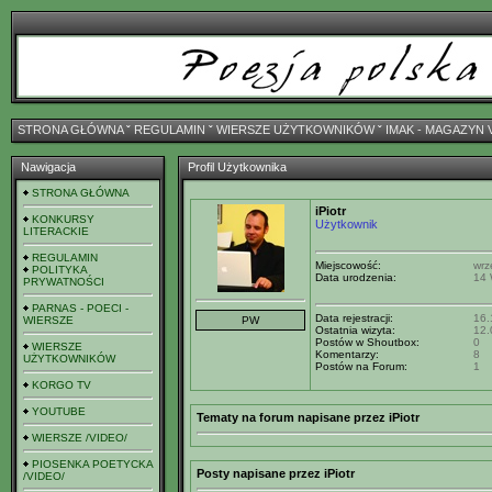
STRONA GŁÓWNA
ˇ
REGULAMIN
ˇ
WIERSZE UŻYTKOWNIKÓW
ˇ
IMAK - MAGAZYN 
Nawigacja
Profil Użytkownika
STRONA GŁÓWNA
iPiotr
KONKURSY
Użytkownik
LITERACKIE
REGULAMIN
Miejscowość:
wrz
POLITYKA
Data urodzenia:
14 
PRYWATNOŚCI
PARNAS - POECI -
Data rejestracji:
16.
WIERSZE
Ostatnia wizyta:
12.
Postów w Shoutbox:
0
WIERSZE
Komentarzy:
8
UŻYTKOWNIKÓW
Postów na Forum:
1
KORGO TV
YOUTUBE
Tematy na forum napisane przez iPiotr
WIERSZE /VIDEO/
PIOSENKA POETYCKA
Posty napisane przez iPiotr
/VIDEO/