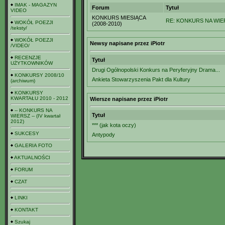
IMAK - MAGAZYN
Forum
Tytuł
VIDEO
KONKURS MIESIĄCA
RE: KONKURS NA WIERS
WOKÓŁ POEZJI
(2008-2010)
/teksty/
WOKÓŁ POEZJI
Newsy napisane przez iPiotr
/VIDEO/
RECENZJE
Tytuł
UŻYTKOWNIKÓW
Drugi Ogólnopolski Konkurs na Peryferyjny Drama...
KONKURSY 2008/10
Ankieta Stowarzyszenia Pakt dla Kultury
(archiwum)
KONKURSY
KWARTAŁU 2010 - 2012
Wiersze napisane przez iPiotr
-- KONKURS NA
Tytuł
WIERSZ -- (IV kwartał
2012)
*** (jak kota oczy)
SUKCESY
Antypody
GALERIA FOTO
AKTUALNOŚCI
FORUM
CZAT
LINKI
KONTAKT
Szukaj