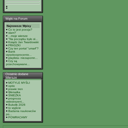
Wątki na Forum
Najnowsze Wpisy
Co to jest poezja?
slam?
...moje wiersze
"Na początku było sł...
Ksiądz Jan Twardowski
FRASZKI
Czy ten portal "umarł"?
Bank
wysokooprocento...
playlista- niezapomn...
Czy są
przechowywane...
Ostatnio dodane
Wiersze
MOTYLE MYŚLI
optio
prawie tren
Wersalka
ŚNIEŻKA
prognoza
wskrzeszeni...
Bukolik 2026
to wyjście
Badania naukowców
po...
POWRACAMY