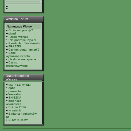
Wątki na Forum
Najnowsze Wpisy
Co to jest poezja?
slam?
...moje wiersze
"Na początku było sł...
Ksiądz Jan Twardowski
FRASZKI
Czy ten portal "umarł"?
Bank
wysokooprocento...
playlista- niezapomn...
Czy są
przechowywane...
Ostatnio dodane
Wiersze
MOTYLE MYŚLI
optio
prawie tren
Wersalka
ŚNIEŻKA
prognoza
wskrzeszeni...
Bukolik 2026
to wyjście
Badania naukowców
po...
POWRACAMY