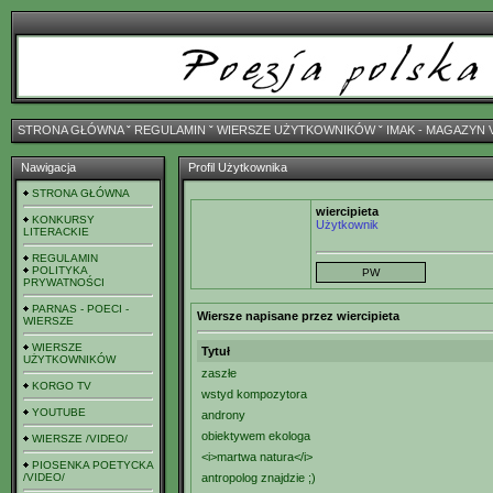
STRONA GŁÓWNA
ˇ
REGULAMIN
ˇ
WIERSZE UŻYTKOWNIKÓW
ˇ
IMAK - MAGAZYN 
Nawigacja
Profil Użytkownika
STRONA GŁÓWNA
wiercipieta
KONKURSY
Użytkownik
LITERACKIE
REGULAMIN
POLITYKA
PRYWATNOŚCI
PARNAS - POECI -
Wiersze napisane przez wiercipieta
WIERSZE
WIERSZE
Tytuł
UŻYTKOWNIKÓW
zaszłe
KORGO TV
wstyd kompozytora
YOUTUBE
androny
obiektywem ekologa
WIERSZE /VIDEO/
<i>martwa natura</i>
PIOSENKA POETYCKA
/VIDEO/
antropolog znajdzie ;)