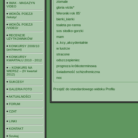
ziomale
IMAK - MAGAZYN
VIDEO
gloria victis*
Weroniki rok 85'
WOKÓŁ POEZJI
/teksty/
bierki_kierki
WOKÓŁ POEZJI
toaleta po-ranna
/VIDEO/
sos słodko-gorzki
RECENZJE
mam
UŻYTKOWNIKÓW
a..kcy.,akcydentalnie
KONKURSY 2008/10
w lustrze
(archiwum)
stracone
KONKURSY
odszczepieniec
KWARTAŁU 2010 - 2012
prognoza krótkoterminowa
-- KONKURS NA
WIERSZ -- (IV kwartał
świadomość schizofreniczna
2012)
noc
SUKCESY
Przejdź do standardowego widoku Profilu
GALERIA FOTO
AKTUALNOŚCI
FORUM
CZAT
LINKI
KONTAKT
Szukaj