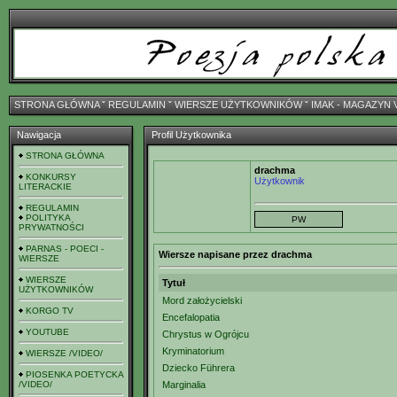
STRONA GŁÓWNA
ˇ
REGULAMIN
ˇ
WIERSZE UŻYTKOWNIKÓW
ˇ
IMAK - MAGAZYN 
Nawigacja
Profil Użytkownika
STRONA GŁÓWNA
drachma
KONKURSY
Użytkownik
LITERACKIE
REGULAMIN
POLITYKA
PRYWATNOŚCI
PARNAS - POECI -
Wiersze napisane przez drachma
WIERSZE
WIERSZE
Tytuł
UŻYTKOWNIKÓW
Mord założycielski
KORGO TV
Encefalopatia
YOUTUBE
Chrystus w Ogrójcu
Kryminatorium
WIERSZE /VIDEO/
Dziecko Führera
PIOSENKA POETYCKA
/VIDEO/
Marginalia