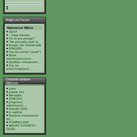
Wątki na Forum
Najnowsze Wpisy
slam?
...moje wiersze
Co to jest poezja?
"Na początku było sł...
Ksiądz Jan Twardowski
FRASZKI
Czy ten portal "umarł"?
Bank
wysokooprocento...
playlista- niezapomn...
Czy są
przechowywane...
Ostatnio dodane
Wiersze
optio
prawie tren
Wersalka
ŚNIEŻKA
prognoza
wskrzeszeni...
Bukolik 2026
to wyjście
Badania naukowców
po...
POWRACAMY
MOUNT EVEREST -
GŁĘB...