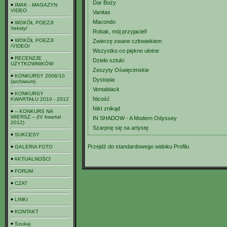
Dar Boży
IMAK - MAGAZYN
VIDEO
Vanitas
Macondo
WOKÓŁ POEZJI
/teksty/
Robak, mój przyjaciel!
WOKÓŁ POEZJI
Zwierzę zwane człowiekiem
/VIDEO/
Wszystko co piękne ulotne
RECENZJE
Dzieło sztuki
UŻYTKOWNIKÓW
Zeszyty Oświęcimskie
KONKURSY 2008/10
Dystopia
(archiwum)
Ventablack
KONKURSY
Nicość
KWARTAŁU 2010 - 2012
Nikt znikąd
-- KONKURS NA
WIERSZ -- (IV kwartał
IN SHADOW - A Modern Odyssey
2012)
Szarpnę się na artystę
SUKCESY
Przejdź do standardowego widoku Profilu
GALERIA FOTO
AKTUALNOŚCI
FORUM
CZAT
LINKI
KONTAKT
Szukaj