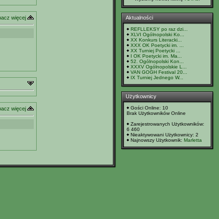
Aktualności
acz więcej
REFLLEKSY po raz dzi...
XLVI Ogólnopolski Ko...
XX Konkurs Literacki...
XXX OK Poetycki im. ...
XX Turniej Poetycki ...
I OK Poetycki im. Ma...
52. Ogólnopolski Kon...
XXXV Ogólnopolskie L...
VAN GOGH Festival 20...
IX Turniej Jednego W...
Użytkownicy
Gości Online: 10
acz więcej
Brak Użytkowników Online
Zarejestrowanych Użytkowników:
6 460
Nieaktywowani Użytkownicy: 2
Najnowszy Użytkownik:
Marletta