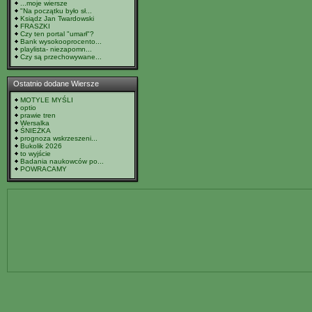
...moje wiersze
"Na początku było sł...
Ksiądz Jan Twardowski
FRASZKI
Czy ten portal "umarł"?
Bank wysokooprocento...
playlista- niezapomn...
Czy są przechowywane...
Ostatnio dodane Wiersze
MOTYLE MYŚLI
optio
prawie tren
Wersalka
ŚNIEŻKA
prognoza wskrzeszeni...
Bukolik 2026
to wyjście
Badania naukowców po...
POWRACAMY