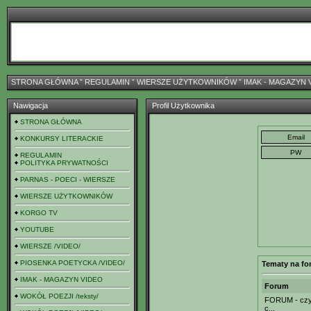
STRONA GŁÓWNA
ˇ
REGULAMIN
ˇ
WIERSZE UŻYTKOWNIKÓW
ˇ
IMAK - MAGAZYN 
Nawigacja
Profil Użytkownika
STRONA GŁÓWNA
KONKURSY LITERACKIE
REGULAMIN
POLITYKA PRYWATNOŚCI
PARNAS - POECI - WIERSZE
WIERSZE UŻYTKOWNIKÓW
KORGO TV
YOUTUBE
WIERSZE /VIDEO/
PIOSENKA POETYCKA /VIDEO/
Tematy na fo
IMAK - MAGAZYN VIDEO
Forum
WOKÓŁ POEZJI /teksty/
FORUM - czyl
c...