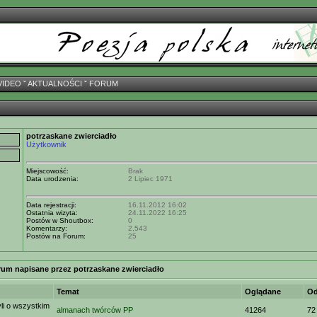
VIDEO
ˇ
AKTUALNOŚCI
ˇ
FORUM
potrzaskane zwierciadło
Użytkownik
Miejscowość:
Brak
Data urodzenia:
2 Lipiec 1971
Data rejestracji:
16.11.2012 16:02
Ostatnia wizyta:
24.11.2022 16:25
Postów w Shoutbox:
0
Komentarzy:
2,543
Postów na Forum:
25
rum napisane przez potrzaskane zwierciadło
Temat
Oglądane
Od
i o wszystkim
almanach twórców PP
41264
72