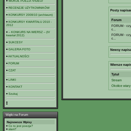
WOKÓŁ POEZJI /VIDEO/
RECENZJE UŻYTKOWNIKÓW
Posty napisa
KONKURSY 2008/10 (archiwum)
Forum
KONKURSY KWARTAŁU 2010 -
2012
FORUM - czyl
c...
-- KONKURS NA WIERSZ -- (IV
FORUM - czyl
kwartał 2012)
c...
SUKCESY
GALERIA FOTO
Newsy napisa
AKTUALNOŚCI
FORUM
Wiersze napi
CZAT
Tytuł
LINKI
Stream
Okolice wiary
KONTAKT
Szukaj
Wątki na Forum
Najnowsze Wpisy
Co to jest poezja?
slam?