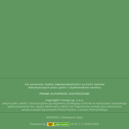
nie ponosimy żadnej odpowiedzialności za treść wpisów
dokonywanych przez gości i użytkowników serwisu
PRAWA AUTORSKIE ZASTRZEŻONE
copyright © korgo sp. z o.o.
witryna jako całość i poszczególne jej fragmenty podlegają ochronie w myśl prawa autorskiego
wykorzystywanie bez zgody właściciela całości lub fragmentów serwisu jest zabronione
serwis powstał wg pomysłu Piotra Kontka i Leszka Kolczyńskiego
94093441 Unikalnych wizyt
Powered by
v6.01.7 © 2003-2005