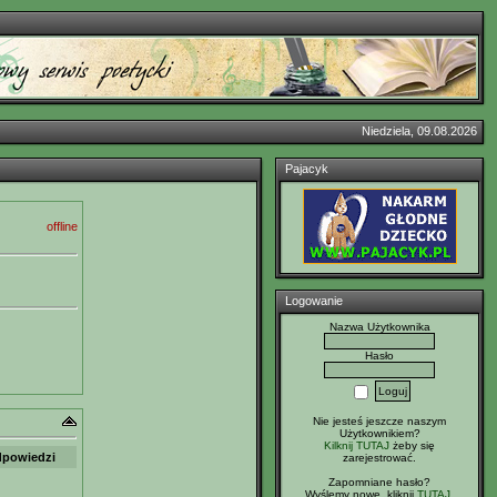
Niedziela, 09.08.2026
Pajacyk
offline
Logowanie
Nazwa Użytkownika
Hasło
Nie jesteś jeszcze naszym
Użytkownikiem?
Kilknij TUTAJ
żeby się
powiedzi
zarejestrować.
Zapomniane hasło?
Wyślemy nowe, kliknij
TUTAJ
.