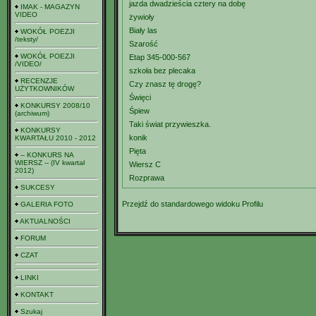
jazda dwadzieścia cztery na dobę
IMAK - MAGAZYN
VIDEO
żywioły
Biały las
WOKÓŁ POEZJI
/teksty/
Szarość
WOKÓŁ POEZJI
Etap 345-000-567
/VIDEO/
szkoła bez plecaka
RECENZJE
Czy znasz tę drogę?
UŻYTKOWNIKÓW
Święci
KONKURSY 2008/10
Śpiew
(archiwum)
Taki świat przywieszka.
KONKURSY
konik
KWARTAŁU 2010 - 2012
Pięta
-- KONKURS NA
WIERSZ -- (IV kwartał
Wiersz C
2012)
Rozprawa
SUKCESY
Przejdź do standardowego widoku Profilu
GALERIA FOTO
AKTUALNOŚCI
FORUM
CZAT
LINKI
KONTAKT
Szukaj