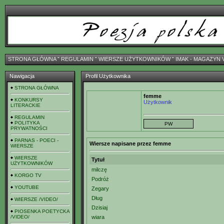
STRONA GŁÓWNA
ˇ
REGULAMIN
ˇ
WIERSZE UŻYTKOWNIKÓW
ˇ
IMAK - MAGAZYN 
Nawigacja
Profil Użytkownika
STRONA GŁÓWNA
femme
KONKURSY
Użytkownik
LITERACKIE
REGULAMIN
POLITYKA
PRYWATNOŚCI
PARNAS - POECI -
Wiersze napisane przez femme
WIERSZE
WIERSZE
Tytuł
UŻYTKOWNIKÓW
milczę
KORGO TV
Podróż
YOUTUBE
Zegary
Dług
WIERSZE /VIDEO/
Dzisiaj
PIOSENKA POETYCKA
/VIDEO/
wiara