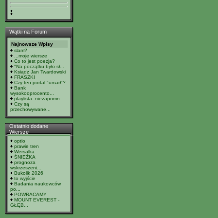
Wątki na Forum
Najnowsze Wpisy
slam?
...moje wiersze
Co to jest poezja?
"Na początku było sł...
Ksiądz Jan Twardowski
FRASZKI
Czy ten portal "umarł"?
Bank
wysokooprocento...
playlista- niezapomn...
Czy są
przechowywane...
Ostatnio dodane
Wiersze
optio
prawie tren
Wersalka
ŚNIEŻKA
prognoza
wskrzeszeni...
Bukolik 2026
to wyjście
Badania naukowców
po...
POWRACAMY
MOUNT EVEREST -
GŁĘB...