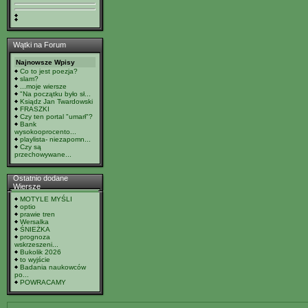
Wątki na Forum
Najnowsze Wpisy
Co to jest poezja?
slam?
...moje wiersze
"Na początku było sł...
Ksiądz Jan Twardowski
FRASZKI
Czy ten portal "umarł"?
Bank
wysokooprocento...
playlista- niezapomn...
Czy są
przechowywane...
Ostatnio dodane
Wiersze
MOTYLE MYŚLI
optio
prawie tren
Wersalka
ŚNIEŻKA
prognoza
wskrzeszeni...
Bukolik 2026
to wyjście
Badania naukowców
po...
POWRACAMY