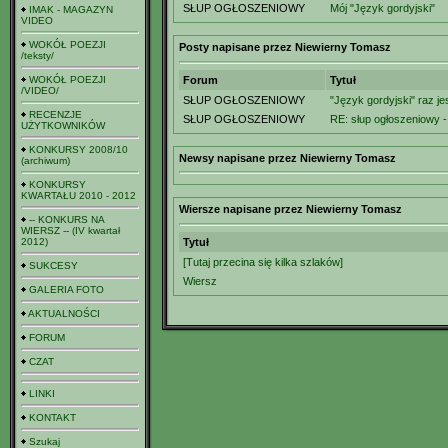
SŁUP OGŁOSZENIOWY
Mój "Język gordyjski"
IMAK - MAGAZYN
VIDEO
WOKÓŁ POEZJI
Posty napisane przez Niewierny Tomasz
/teksty/
WOKÓŁ POEZJI
Forum
Tytuł
/VIDEO/
SŁUP OGŁOSZENIOWY
"Język gordyjski" raz j
RECENZJE
SŁUP OGŁOSZENIOWY
RE: słup ogłoszeniowy - 
UŻYTKOWNIKÓW
KONKURSY 2008/10
Newsy napisane przez Niewierny Tomasz
(archiwum)
KONKURSY
KWARTAŁU 2010 - 2012
Wiersze napisane przez Niewierny Tomasz
-- KONKURS NA
WIERSZ -- (IV kwartał
2012)
Tytuł
[Tutaj przecina się kilka szlaków]
SUKCESY
Wiersz
GALERIA FOTO
AKTUALNOŚCI
FORUM
CZAT
LINKI
KONTAKT
Szukaj