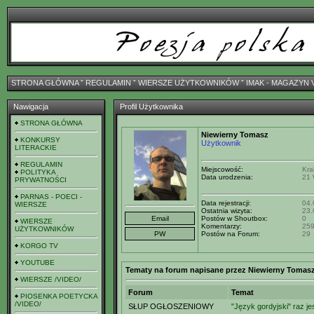
STRONA GŁÓWNA
ˇ
REGULAMIN
ˇ
WIERSZE UŻYTKOWNIKÓW
ˇ
IMAK - MAGAZYN 
Nawigacja
Profil Użytkownika
STRONA GŁÓWNA
Niewierny Tomasz
KONKURSY
Użytkownik
LITERACKIE
REGULAMIN
Miejscowość:
Kra
POLITYKA
Data urodzenia:
21 
PRYWATNOŚCI
PARNAS - POECI -
Data rejestracji:
04.
WIERSZE
Ostatnia wizyta:
23.
Postów w Shoutbox:
0
WIERSZE
Komentarzy:
25
UŻYTKOWNIKÓW
Postów na Forum:
29
KORGO TV
YOUTUBE
Tematy na forum napisane przez Niewierny Tomas
WIERSZE /VIDEO/
Forum
Temat
PIOSENKA POETYCKA
/VIDEO/
SŁUP OGŁOSZENIOWY
"Język gordyjski" raz j