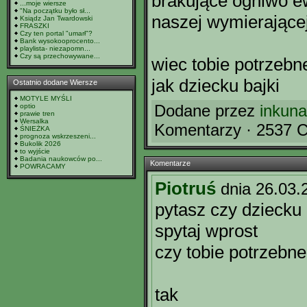
brakujące ogniwo ew
...moje wiersze
"Na początku było sł...
naszej wymierającej
Ksiądz Jan Twardowski
FRASZKI
Czy ten portal "umarł"?
Bank wysokooprocento...
playlista- niezapomn...
Czy są przechowywane...
wiec tobie potrzebn
jak dziecku bajki
Ostatnio dodane Wiersze
MOTYLE MYŚLI
Dodane przez
inkuna
optio
prawie tren
Wersalka
Komentarzy · 2537 C
ŚNIEŻKA
prognoza wskrzeszeni...
Bukolik 2026
to wyjście
Badania naukowców po...
Komentarze
POWRACAMY
Piotruś
dnia 26.03.
pytasz czy dziecku 
spytaj wprost
czy tobie potrzebne
tak