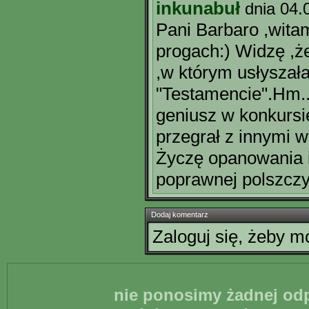
inkunabuł
dnia 04.
Pani Barbaro ,wit
progach:) Widzę ,że
,w którym usłyszał
"Testamencie".Hm...
geniusz w konkursi
przegrał z innymi 
Życzę opanowania 
poprawnej polszczy
Dodaj komentarz
Zaloguj się, żeby 
nie ponosimy żadnej odp