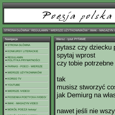
STRONA GŁÓWNA
ˇ
REGULAMIN
ˇ
WIERSZE UŻYTKOWNIKÓW
ˇ
IMAK - MAGAZYN 
Nawigacja
Wiersz - tytuł: PYTANIE
pytasz czy dziecku 
STRONA GŁÓWNA
KONKURSY LITERACKIE
spytaj wprost
REGULAMIN
POLITYKA PRYWATNOŚCI
czy tobie potrzebne 
PARNAS - POECI - WIERSZE
WIERSZE UŻYTKOWNIKÓW
tak
KORGO TV
musisz stworzyć co
YOUTUBE
WIERSZE /VIDEO/
jak Demiurg na wła
PIOSENKA POETYCKA /VIDEO/
IMAK - MAGAZYN VIDEO
nawet jeśli nie wszy
WOKÓŁ POEZJI /teksty/