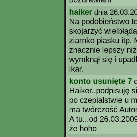
haiker
dnia 26.03.2
Na podobieństwo t
skojarzyć wielbłąda
ziarnko piasku itp
znacznie lepszy ni
wymknął się i upadł
ikar.
konto usunięte 7
Haiker..podpisuję s
po czepialstwie u 
ma twórczość Autor
A tu...od 26.03.200
że hoho