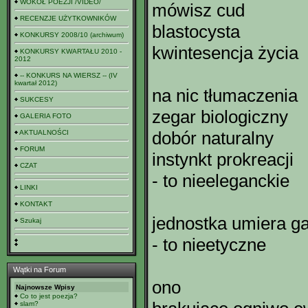
WOKÓŁ POEZJI /VIDEO/
mówisz cud
RECENZJE UŻYTKOWNIKÓW
blastocysta
KONKURSY 2008/10 (archiwum)
kwintesencja życia
KONKURSY KWARTAŁU 2010 -
2012
-- KONKURS NA WIERSZ -- (IV
kwartał 2012)
na nic tłumaczenia
SUKCESY
zegar biologiczny
GALERIA FOTO
dobór naturalny
AKTUALNOŚCI
FORUM
instynkt prokreacji
CZAT
- to nieeleganckie
LINKI
KONTAKT
jednostka umiera g
Szukaj
- to nieetyczne
Wątki na Forum
ono
Najnowsze Wpisy
Co to jest poezja?
slam?