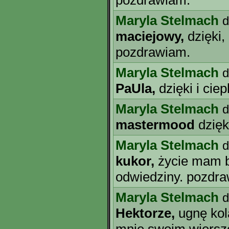
pozdrawiam.
Maryla Stelmach
d
maciejowy,
dzięki,
pozdrawiam.
Maryla Stelmach
d
PaUla,
dzięki i cie
Maryla Stelmach
d
mastermood
dzięk
Maryla Stelmach
d
kukor,
życie mam b
odwiedziny. pozdr
Maryla Stelmach
d
Hektorze,
ugnę kol