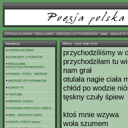
STRONA GŁÓWNA
ˇ
REGULAMIN
ˇ
WIERSZE UŻYTKOWNIKÓW
ˇ
IMAK - MAGAZYN 
Nawigacja
Wiersz - tytuł: moje życie
przychodziliśmy w d
STRONA GŁÓWNA
KONKURSY LITERACKIE
przychodziłam tu w
REGULAMIN
POLITYKA PRYWATNOŚCI
nam grał
PARNAS - POECI - WIERSZE
otulała nagie ciała 
WIERSZE UŻYTKOWNIKÓW
chłód po wodzie nió
KORGO TV
tęskny czuły śpiew
YOUTUBE
WIERSZE /VIDEO/
PIOSENKA POETYCKA /VIDEO/
ktoś mnie wzywa
IMAK - MAGAZYN VIDEO
woła szumem
WOKÓŁ POEZJI /teksty/