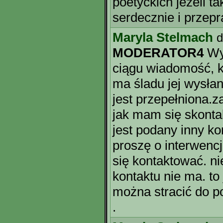
poetyckich jeżeli t
serdecznie i przep
Maryla Stelmach
d
MODERATOR4
Wy
ciągu wiadomość, k
ma śladu jej wysłan
jest przepełniona.z
jak mam się skonta
jest podany inny ko
proszę o interwenc
się kontaktować. ni
kontaktu nie ma. to
można stracić do po
.