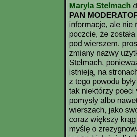
Maryla Stelmach
d
PAN MODERATO
informacje, ale ni
poczcie, że została
pod wierszem. pros
zmiany nazwy użytk
Stelmach, ponieważ 
istnieją, na strona
z tego powodu były 
tak niektórzy poeci
pomysły albo nawet
wierszach, jako sw
coraz większy krąg 
myślę o zrezygnowa