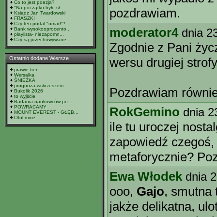
Co to jest poezja?
"Na początku było sł...
pozdrawiam.
Ksiądz Jan Twardowski
FRASZKI
Czy ten portal "umarł"?
moderator4
Bank wysokooprocento...
dnia 2
playlista- niezapomn...
Czy są przechowywane...
Zgodnie z Pani życ
Ostatnio dodane Wiersze
wersu drugiej stro
prawie tren
Wersalka
ŚNIEŻKA
prognoza wskrzeszeni...
Pozdrawiam równie
Bukolik 2026
to wyjście
Badania naukowców po...
POWRACAMY
RokGemino
dnia 2
MOUNT EVEREST - GŁĘB...
Otul mnie
ile tu uroczej nostal
zapowiedź czegoś, 
metaforycznie? Po
Ewa Włodek
dnia 
ooo,
Gajo
, smutna 
jakże delikatna, ulo