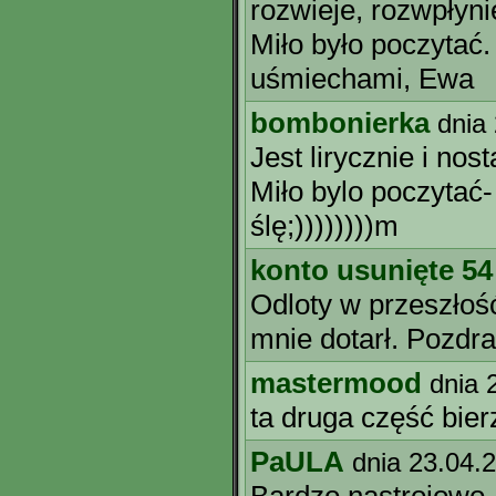
rozwieje, rozwpłyn
Miło było poczytać
uśmiechami, Ewa
bombonierka
dnia
Jest lirycznie i nosta
Miło bylo poczytać-
ślę;))))))))m
konto usunięte 54
Odloty w przeszłość
mnie dotarł. Pozdra
mastermood
dnia 
ta druga część bier
PaULA
dnia 23.04.