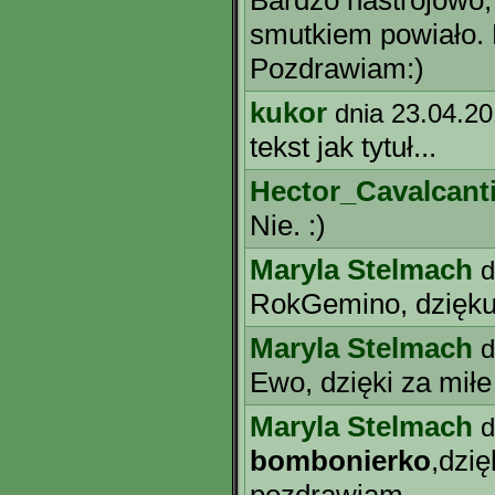
Bardzo nastrojowo, 
smutkiem powiało. 
Pozdrawiam:)
kukor
dnia 23.04.2
tekst jak tytuł...
Hector_Cavalcant
Nie. :)
Maryla Stelmach
d
RokGemino, dziękuj
Maryla Stelmach
d
Ewo, dzięki za mił
Maryla Stelmach
d
bombonierko
,dzię