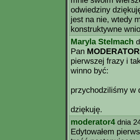
mnie swoim wiersz
odwiedziny dziękuj
jest na nie, wtedy
konstruktywne wnio
Maryla Stelmach
d
Pan
MODERATOR
pierwszej frazy i tak
winno być:
przychodziliśmy w 
dziękuję.
moderator4
dnia 2
Edytowałem pierws