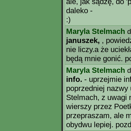
ale, jak sądzę, do 
daleko -
:)
Maryla Stelmach
d
januszek,
, powied
nie liczy.a że ucie
będą mnie gonić. p
Maryla Stelmach
d
info.
- uprzejmie i
poprzedniej nazwy 
Stelmach, z uwagi n
wierszy przez Poet
przepraszam, ale my
obydwu lepiej. poz