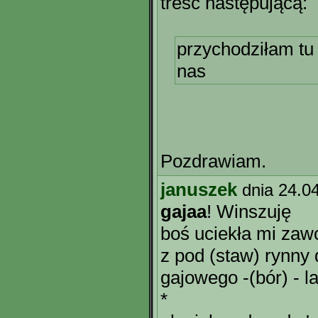
treść następującą:
przychodziłam tu
nas
Pozdrawiam.
januszek
dnia 24.0
gajaa
! Winszuję
boś uciekła mi zaw
z pod (staw) rynny 
gajowego -(bór) - l
*