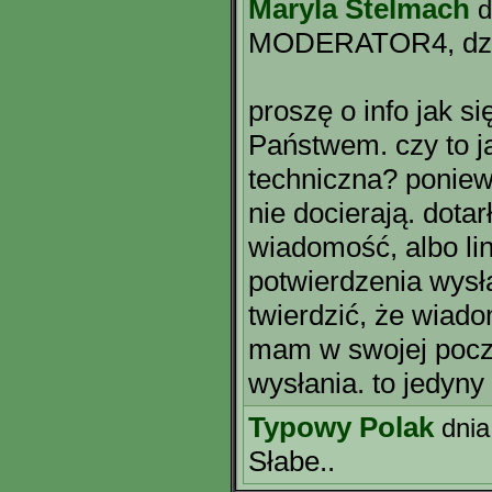
Maryla Stelmach
d
MODERATOR4, dzi
proszę o info jak s
Państwem. czy to 
techniczna? ponie
nie docierają. dota
wiadomość, albo lin
potwierdzenia wysł
twierdzić, że wiad
mam w swojej pocz
wysłania. to jedyny
Typowy Polak
dnia
Słabe..