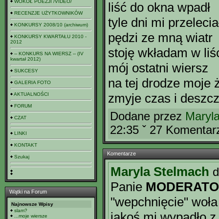
WOKÓŁ POEZJI /VIDEO/
liść do okna wpadł
RECENZJE UŻYTKOWNIKÓW
tyle dni mi przelecia
KONKURSY 2008/10 (archiwum)
pędzi ze mną wiatr
KONKURSY KWARTAŁU 2010 -
2012
stoję wkładam w liś
-- KONKURS NA WIERSZ -- (IV
kwartał 2012)
mój ostatni wiersz
SUKCESY
na tej drodze moje 
GALERIA FOTO
zmyje czas i deszc
AKTUALNOŚCI
FORUM
Dodane przez
Maryl
CZAT
22:35 ˇ 27 Komentar
LINKI
KONTAKT
Komentarze
Szukaj
Maryla Stelmach
d
Panie
MODERATO
Wątki na Forum
"wepchnięcie" woła
Najnowsze Wpisy
slam?
jakoś mi wypadło z 
...moje wiersze