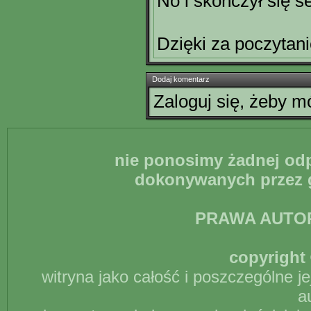
No i skończył się s
Dzięki za poczytan
Dodaj komentarz
Zaloguj się, żeby 
nie ponosimy żadnej odp
dokonywanych przez g
PRAWA AUTO
copyright 
witryna jako całość i poszczególne j
a