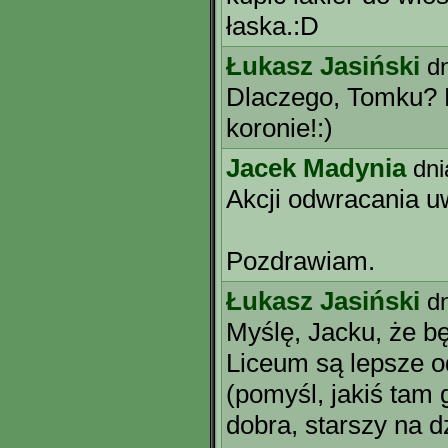
łaska.:D
Łukasz Jasiński
d
Dlaczego, Tomku? P
koronie!:)
Jacek Madynia
dni
Akcji odwracania uw
Pozdrawiam.
Łukasz Jasiński
d
Myślę, Jacku, że bę
Liceum są lepsze o
(pomyśl, jakiś tam g
dobra, starszy na dz