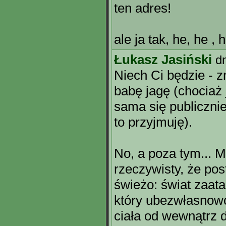
ten adres!
ale ja tak, he, he , he!
Łukasz Jasiński
d
Niech Ci będzie - z
babę jagę (chociaż j
sama się publicznie
to przyjmuję).
No, a poza tym... M
rzeczywisty, że po
świeżo: świat zaat
który ubezwłasnowol
ciała od wewnątrz d