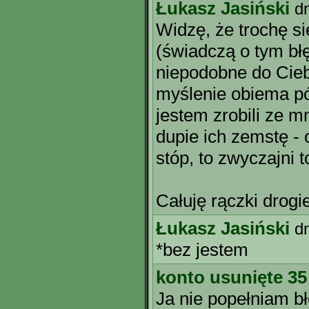
Łukasz Jasiński
d
Widzę, że trochę s
(świadczą o tym bł
niepodobne do Ciebi
myślenie obiema pó
jestem zrobili ze 
dupie ich zemstę - 
stóp, to zwyczajni 
Całuję rączki drogie
Łukasz Jasiński
d
*bez jestem
konto usunięte 35
Ja nie popełniam b