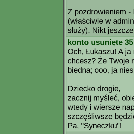
Z pozdrowieniem - 
(właściwie w adminis
służy). Nikt jeszcze
konto usunięte 35
Och, Łukaszu! A ja 
chcesz? Że Twoje n
biedna; ooo, ja nies
Dziecko drogie,
zacznij myśleć, ob
wtedy i wiersze nap
szczęśliwsze będzi
Pa, "Syneczku"!