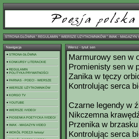
STRONA GŁÓWNA
ˇ
REGULAMIN
ˇ
WIERSZE UŻYTKOWNIKÓW
ˇ
IMAK - MAGAZYN 
Nawigacja
Wiersz - tytuł: sen
Marmurowy sen w o
STRONA GŁÓWNA
KONKURSY LITERACKIE
Promienisty sen w 
REGULAMIN
POLITYKA PRYWATNOŚCI
Zanika w tęczy orbi
PARNAS - POECI - WIERSZE
Kontrolując serca bi
WIERSZE UŻYTKOWNIKÓW
KORGO TV
Czarne legendy w ź
YOUTUBE
WIERSZE /VIDEO/
Nikczemna krawędź
PIOSENKA POETYCKA /VIDEO/
Przenika w brzasku
IMAK - MAGAZYN VIDEO
Kontrolując serca bi
WOKÓŁ POEZJI /teksty/