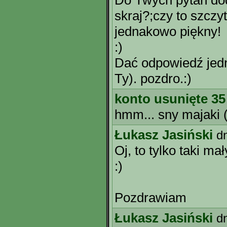
Do Twych pytań dod
skraj?;czy to szcz
jednakowo piękny!
:)
Dać odpowiedź jedn
Ty). pozdro.:)
konto usunięte 35
hmm... sny majaki (
Łukasz Jasiński
d
Oj, to tylko taki mał
:)
Pozdrawiam
Łukasz Jasiński
d