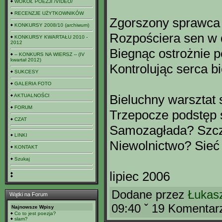
WOKÓŁ POEZJI /VIDEO/
RECENZJE UŻYTKOWNIKÓW
Zgorszony sprawca 
KONKURSY 2008/10 (archiwum)
Rozpościera sen w 
KONKURSY KWARTAŁU 2010 -
2012
Biegnąc ostrożnie p
-- KONKURS NA WIERSZ -- (IV
kwartał 2012)
Kontrolując serca bi
SUKCESY
GALERIA FOTO
Bieluchny warsztat
AKTUALNOŚCI
FORUM
Trzepocze podstęp 
CZAT
Samozagłada? Szcz
LINKI
Niewolnictwo? Sieć
KONTAKT
Szukaj
lipiec 2006
Dodane przez
Łukasz
Wątki na Forum
09:40 ˇ 19 Komentar
Najnowsze Wpisy
Co to jest poezja?
slam?