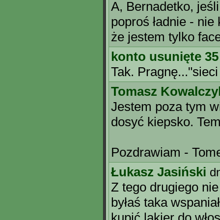
A, Bernadetko, jeśl
poproś ładnie - nie 
że jestem tylko face
konto usunięte 35
Tak. Pragnę..."sieci
Tomasz Kowalczy
Jestem poza tym w
dosyć kiepsko. Tem
Pozdrawiam - Tom
Łukasz Jasiński
d
Z tego drugiego ni
byłaś taka wspania
kupić lakier do włos