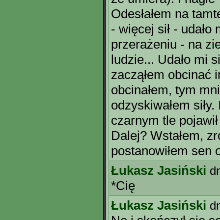
Odesłałem na tamte
- więcej sił - udał
przerażeniu - na zi
ludzie... Udało mi s
zacząłem obcinać i
obcinałem, tym mniej
odzyskiwałem siły. 
czarnym tle pojawił
Dalej? Wstałem, zro
postanowiłem sen opi
Łukasz Jasiński
d
*Cię
Łukasz Jasiński
d