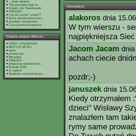
...moje wiersze
"Na początku było sł...
Komentarze
Ksiądz Jan Twardowski
FRASZKI
Czy ten portal "umarł"?
alakoros
dnia 15.0
Bank wysokooprocento...
playlista- niezapomn...
W tym wierszu - sen
Czy są przechowywane...
najpiękniejsza Sieć 
Ostatnio dodane Wiersze
GÓRY LITERATURY
Jacom Jacam
dnia
MOTYLE MYŚLI
optio
prawie tren
achach ciecie dnid
Wersalka
ŚNIEŻKA
prognoza wskrzeszeni...
Bukolik 2026
to wyjście
Badania naukowców po...
pozdr;-)
januszek
dnia 15.0
Kiedy otrzymałem :
dzieci" Wisławy Sz
znalazłem tam takie
rymy same prowadzą