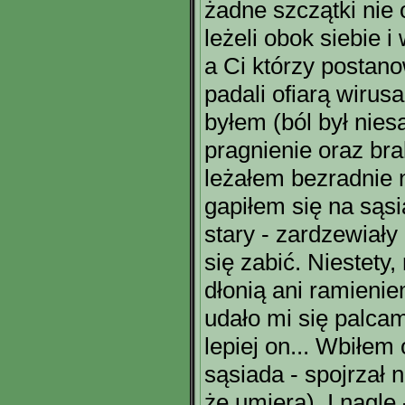
żadne szczątki nie 
leżeli obok siebie i 
a Ci którzy postano
padali ofiarą wirusa
byłem (ból był nies
pragnienie oraz brak
leżałem bezradnie n
gapiłem się na sąs
stary - zardzewiały
się zabić. Niestety
dłonią ani ramienie
udało mi się palcami.
lepiej on... Wbiłem
sąsiada - spojrzał 
że umiera). I nagle 