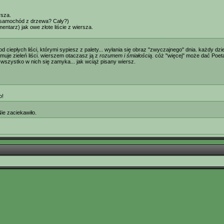
rsza.
ś samochód z drzewa? Cały?)
entarz) jak owe złote liście z wiersza.
 ciepłych liści, którymi sypiesz z palety... wyłania się obraz "zwyczajnego" dnia. każdy dz
ejmuje zieleń liści. wierszem otaczasz ją z
rozumem i śmiałością
. cóż "więcej" może dać Poet
, wszystko w nich się zamyka... jak wciąż pisany wiersz.
o!
Nie zaciekawiło.