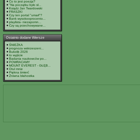
Co to jest poezja?
"Na początku było sł...
Ksiądz Jan Twardowski
FRASZKI
Czy ten portal "umarł"?
Bank wysokooprocento...
playlista- niezapomn...
Czy są przechowywane...
Ostatnio dodane Wiersze
ŚNIEŻKA
prognoza wskrzeszeni...
Bukolik 2026
to wyjście
Badania naukowców po...
POWRACAMY
MOUNT EVEREST - GŁĘB...
Otul mnie
Piękna śmierć
Żniwna błahostka