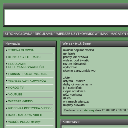
STRONA GŁÓWNA
ˇ
REGULAMIN
ˇ
WIERSZE UŻYTKOWNIKÓW
ˇ
IMAK - MAGAZYN 
Nawigacja
Wiersz - tytuł: Samej
miałem napisać wiersz
STRONA GŁÓWNA
genialnie
prosty jak drzewa
KONKURSY LITERACKIE
widząc pod światło
rozum i śmiałość
REGULAMIN
POLITYKA PRYWATNOŚCI
wyłącznie
słowne zarozumialstwo
PARNAS - POECI - WIERSZE
złotem
WIERSZE UŻYTKOWNIKÓW
artysta - stolarz
dałby ci twarde ramy
KORGO TV
ja? takie liście
ciepłe od słońca
YOUTUBE
ułóż kochana
dzień
WIERSZE /VIDEO/
w ramach wiersza
między słowami
PIOSENKA POETYCKA /VIDEO/
Dodane przez
stepowy
dnia 26.09.2012 10:58 ˇ
IMAK - MAGAZYN VIDEO
Komentarze
WOKÓŁ POEZJI /teksty/