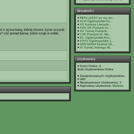
Aktualności
REFLLEKSY po raz dzi...
XLVI Ogólnopolski Ko...
XX Konkurs Literacki...
XXX OK Poetycki im. ...
ień z tą kochaną, której chcesz życie uczynić
XX Turniej Poetycki ...
a? cóż ponad barwy, które czuje w sobie,
I OK Poetycki im. Ma...
52. Ogólnopolski Kon...
XXXV Ogólnopolskie L...
VAN GOGH Festival 20...
IX Turniej Jednego W...
Użytkownicy
Gości Online: 6
Brak Użytkowników Online
Zarejestrowanych Użytkowników:
6 460
Nieaktywowani Użytkownicy: 2
Najnowszy Użytkownik:
Marletta