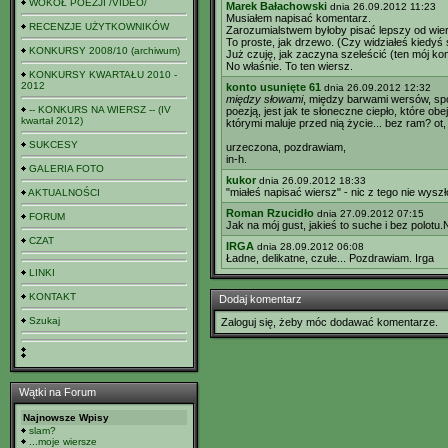
WOKÓŁ POEZJI /VIDEO/
Marek Bałachowski
dnia 26.09.2012 11:23
Musiałem napisać komentarz.
RECENZJE UŻYTKOWNIKÓW
Zarozumialstwem byłoby pisać lepszy od wie
To proste, jak drzewo. (Czy widziałeś kiedy
KONKURSY 2008/10 (archiwum)
Już czuję, jak zaczyna szeleścić (ten mój kom
No właśnie. To ten wiersz.
KONKURSY KWARTAŁU 2010 -
2012
konto usunięte 61
dnia 26.09.2012 12:32
między słowami
, między barwami wersów, spod
-- KONKURS NA WIERSZ -- (IV
poezją, jest jak te słoneczne ciepło, które ob
kwartał 2012)
którymi maluje przed nią życie... bez ram? ot
SUKCESY
urzeczona, pozdrawiam,
in-h.
GALERIA FOTO
kukor
dnia 26.09.2012 18:33
"miałeś napisać wiersz" - nic z tego nie wyszł
AKTUALNOŚCI
Roman Rzucidło
dnia 27.09.2012 07:15
FORUM
Jak na mój gust, jakieś to suche i bez polotu.
CZAT
IRGA
dnia 28.09.2012 06:08
Ładne, delikatne, czułe... Pozdrawiam. Irga
LINKI
KONTAKT
Dodaj komentarz
Szukaj
Zaloguj się, żeby móc dodawać komentarze.
Wątki na Forum
Najnowsze Wpisy
slam?
...moje wiersze