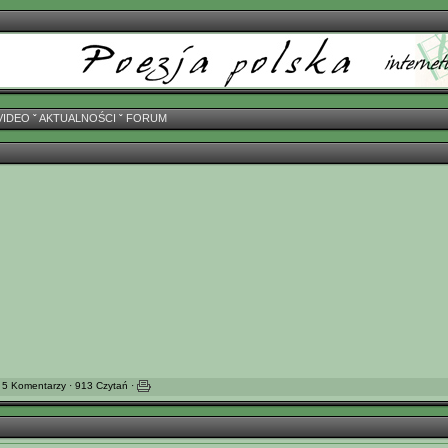
VIDEO
ˇ
AKTUALNOŚCI
ˇ
FORUM
 5 Komentarzy · 913 Czytań ·