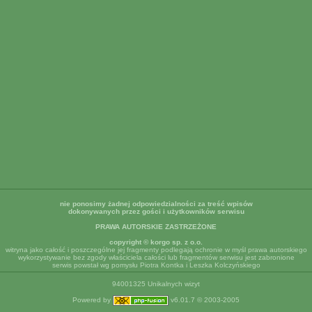
nie ponosimy żadnej odpowiedzialności za treść wpisów
dokonywanych przez gości i użytkowników serwisu
PRAWA AUTORSKIE ZASTRZEŻONE
copyright © korgo sp. z o.o.
witryna jako całość i poszczególne jej fragmenty podlegają ochronie w myśl prawa autorskiego
wykorzystywanie bez zgody właściciela całości lub fragmentów serwisu jest zabronione
serwis powstał wg pomysłu Piotra Kontka i Leszka Kolczyńskiego
94001325 Unikalnych wizyt
Powered by
v6.01.7 © 2003-2005