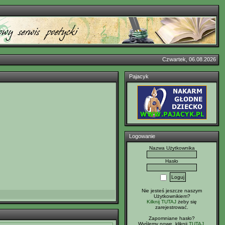
Czwartek, 06.08.2026
Pajacyk
Logowanie
Nazwa Użytkownika
Hasło
Nie jesteś jeszcze naszym
Użytkownikiem?
Kilknij TUTAJ
żeby się
zarejestrować.
Zapomniane hasło?
Wyślemy nowe, kliknij
TUTAJ
.