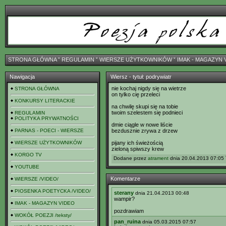
STRONA GŁÓWNA
ˇ
REGULAMIN
ˇ
WIERSZE UŻYTKOWNIKÓW
ˇ
IMAK - MAGAZYN 
Nawigacja
Wiersz - tytuł: podrywiatr
nie kochaj nigdy się na wietrze
STRONA GŁÓWNA
on tylko cię przeleci
KONKURSY LITERACKIE
na chwilę skupi się na tobie
twoim szelestem się podnieci
REGULAMIN
POLITYKA PRYWATNOŚCI
dmie ciągle w nowe liście
PARNAS - POECI - WIERSZE
bezdusznie zrywa z drzew
WIERSZE UŻYTKOWNIKÓW
pijany ich świeżością
zieloną spiwszy krew
KORGO TV
Dodane przez
atrament
dnia 20.04.2013 07:05 
YOUTUBE
Komentarze
WIERSZE /VIDEO/
PIOSENKA POETYCKA /VIDEO/
sterany
dnia 21.04.2013 00:48
wampir?
IMAK - MAGAZYN VIDEO
pozdrawiam
WOKÓŁ POEZJI /teksty/
pan_ruina
dnia 05.03.2015 07:57