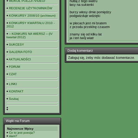
WOKÓŁ POEZJI /VIDEO/
hultaj z tego wiatru
łasy na sukienki
RECENZJE UŻYTKOWNIKÓW
burzy włosy dmie pomiędzy
KONKURSY 2008/10 (archiwum)
podgwizduje wdzięki
KONKURSY KWARTAŁU 2010 -
w plecach jest mi bratem
2012
z przodu przeklnę czasem
-- KONKURS NA WIERSZ -- (IV
znamy się od kilku lat
kwartał 2012)
ja i ten twój wiatr
SUKCESY
Dodaj komentarz
GALERIA FOTO
Zaloguj się, żeby móc dodawać komentarze.
AKTUALNOŚCI
FORUM
CZAT
LINKI
KONTAKT
Szukaj
Wątki na Forum
Najnowsze Wpisy
Co to jest poezja?
slam?