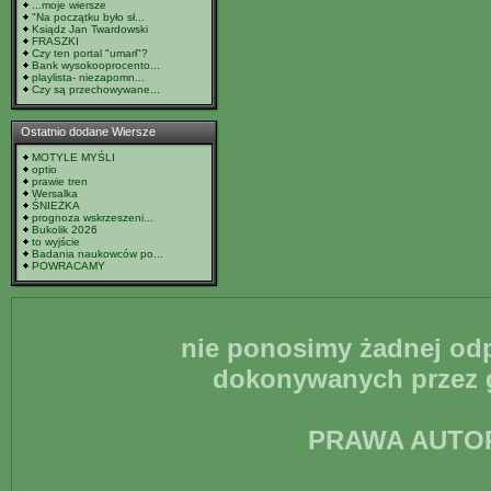
...moje wiersze
"Na początku było sł...
Ksiądz Jan Twardowski
FRASZKI
Czy ten portal "umarł"?
Bank wysokooprocento...
playlista- niezapomn...
Czy są przechowywane...
Ostatnio dodane Wiersze
MOTYLE MYŚLI
optio
prawie tren
Wersalka
ŚNIEŻKA
prognoza wskrzeszeni...
Bukolik 2026
to wyjście
Badania naukowców po...
POWRACAMY
nie ponosimy żadnej odp
dokonywanych przez g
PRAWA AUTO