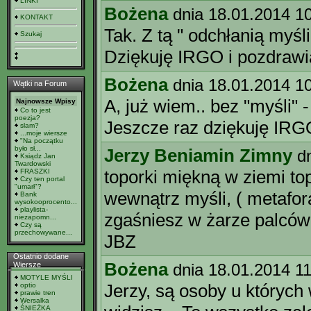
LINKI
Bożena
dnia 18.01.2014 1
KONTAKT
Tak. Z tą " odchłanią myśl
Szukaj
Dziękuję IRGO i pozdrawi
Bożena
dnia 18.01.2014 1
Wątki na Forum
A, już wiem.. bez "myśli" -
Najnowsze Wpisy
Co to jest
poezja?
Jeszcze raz dziękuję IR
slam?
...moje wiersze
"Na początku
było sł...
Jerzy Beniamin Zimny
d
Ksiądz Jan
Twardowski
toporki miękną w ziemi t
FRASZKI
Czy ten portal
"umarł"?
wewnątrz myśli, ( metafor
Bank
wysokooprocento...
playlista-
zgaśniesz w żarze palców
niezapomn...
Czy są
przechowywane...
JBZ
Ostatnio dodane
Bożena
Wiersze
dnia 18.01.2014 1
MOTYLE MYŚLI
Jerzy, są osoby u których w
optio
prawie tren
Wersalka
ŚNIEŻKA