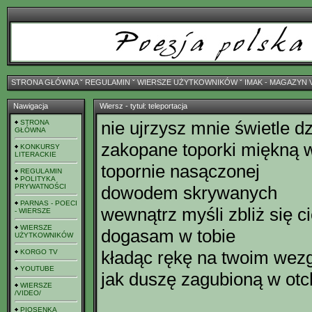
STRONA GŁÓWNA
ˇ
REGULAMIN
ˇ
WIERSZE UŻYTKOWNIKÓW
ˇ
IMAK - MAGAZYN 
Nawigacja
Wiersz - tytuł: teleportacja
nie ujrzysz mnie świetle d
STRONA
GŁÓWNA
zakopane toporki miękną 
KONKURSY
LITERACKIE
topornie nasączonej
REGULAMIN
POLITYKA
PRYWATNOŚCI
dowodem skrywanych
PARNAS - POECI
wewnątrz myśli zbliż się c
- WIERSZE
WIERSZE
dogasam w tobie
UŻYTKOWNIKÓW
kładąc rękę na twoim wez
KORGO TV
YOUTUBE
jak duszę zagubioną w otc
WIERSZE
/VIDEO/
PIOSENKA