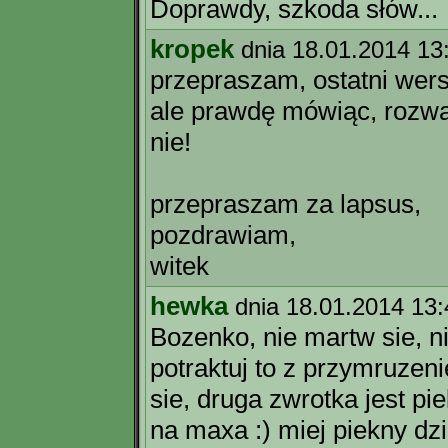
Doprawdy, szkoda słów...
kropek
dnia 18.01.2014 13
przepraszam, ostatni wers 
ale prawdę mówiąc, rozważ
nie!
przepraszam za lapsus,
pozdrawiam,
witek
hewka
dnia 18.01.2014 13:
Bozenko, nie martw sie, ni
potraktuj to z przymruzen
sie, druga zwrotka jest p
na maxa :) miej piekny dz