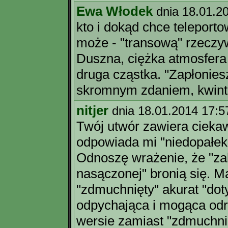
Ewa Włodek
dnia 18.01.2
kto i dokąd chce teleport
może - "transową" rzeczywis
Duszna, ciężka atmosfera 
druga cząstka. "Zapłoniesz
skromnym zdaniem, kwint
nitjer
dnia 18.01.2014 17:5
Twój utwór zawiera ciekaw
odpowiada mi "niedopałek
Odnoszę wrażenie, że "zak
nasączonej" bronią się. 
"zdmuchnięty" akurat "dot
odpychająca i mogąca odr
wersie zamiast "zdmuchnię