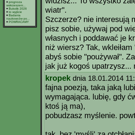
widzisz... To wszystko za
prognoza
wskrzeszeni...
wiatr".
Bukolik 2026
to wyjście
Badania
Szczerze? nie interesują 
naukowców po...
POWRACAMY
pisz sobie, używaj pod w
własnych i poddawać je kr
niż wiersz? Tak, wkleiłam 
abyś sobie "poużywał". Z
jak już kogoś upatrzysz...
kropek
dnia 18.01.2014 11
fajna poezją, taka jaką lub
wymagająca. lubię, gdy ćw
ktoś ją ma),
pobudzasz myślenie. powt
tak, bez 'myśli' za otchłan