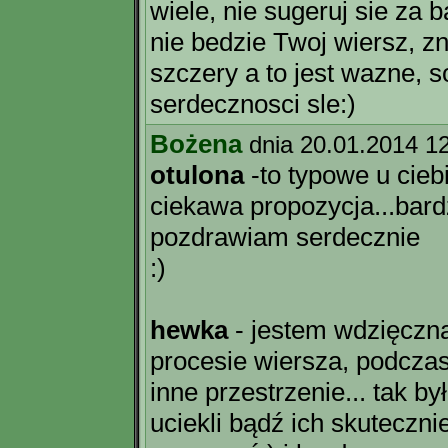
wiele, nie sugeruj sie za 
nie bedzie Twoj wiersz, zn
szczery a to jest wazne, 
serdecznosci sle:)
Bożena
dnia 20.01.2014 1
otulona
-to typowe u cie
ciekawa propozycja...bar
pozdrawiam serdecznie
:)
hewka
- jestem wdzięczna 
procesie wiersza, podczas 
inne przestrzenie... tak b
uciekli bądź ich skuteczn