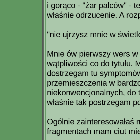
i gorąco - "żar palców" -
właśnie odrzucenie. A roz
"nie ujrzysz mnie w świet
Mnie ów pierwszy wers w 
wątpliwości co do tytułu. 
dostrzegam tu symptomów
przemieszczenia w bardz
niekonwencjonalnych, do t
właśnie tak postrzegam poj
Ogólnie zainteresowałaś 
fragmentach mam ciut mi