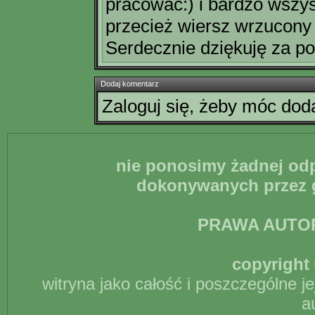
pracować:) i bardzo wszys
przecież wiersz wrzucony n
Serdecznie dziękuję za po
Dodaj komentarz
Zaloguj się, żeby móc do
nie ponosimy żadnej odp
dokonywanych przez g
PRAWA AUTO
copyright 
witryna jako całość i poszczególne j
a