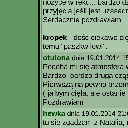
nożyce w ręku... bardzo dz
przyjęcia jeśli jest uzasa
Serdecznie pozdrawiam
kropek
- dośc ciekawe cię
temu "paszkwilowi".
otulona
dnia 19.01.2014 1
Podoba mi się atmosfera w
Bardzo, bardzo druga czą
Pierwszą na pewno przemyś
( ja bym cięła, ale ostani
Pozdrawiam
hewka
dnia 19.01.2014 21:
tu sie zgadzam z Natalia, 