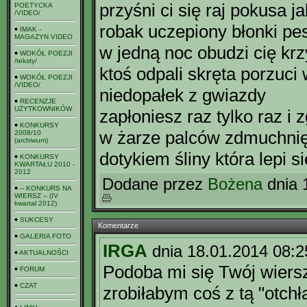
przyśni ci się raj pokusa j
POETYCKA
/VIDEO/
robak uczepiony błonki pes
IMAK -
MAGAZYN VIDEO
w jedną noc obudzi cię kr
WOKÓŁ POEZJI
/teksty/
ktoś odpali skręta porzuci
WOKÓŁ POEZJI
/VIDEO/
niedopałek z gwiazdy
RECENZJE
UŻYTKOWNIKÓW
zapłoniesz raz tylko raz i 
KONKURSY
w żarze palców zdmuchnię
2008/10
(archiwum)
dotykiem śliny która lepi s
KONKURSY
KWARTAŁU 2010 -
2012
Dodane przez
Bożena
dnia 
-- KONKURS NA
WIERSZ -- (IV
kwartał 2012)
SUKCESY
Komentarze
GALERIA FOTO
IRGA
dnia 18.01.2014 08:2
AKTUALNOŚCI
Podoba mi się Twój wiers
FORUM
CZAT
zrobiłabym coś z tą "otchł