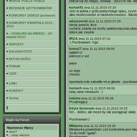
WOKÓŁ POEZJI /VIDEO/
zbliżał się do niego), mówiąc - jeszcze nie. A
kurtad41
dnia 11.11.2015 07:20
RECENZJE UŻYTKOWNIKÓW
Jest to jedna z prób poetyckiego opisu, czym
albo skończoność w nieskończoności.. Bardzo
KONKURSY 2008/10 (archiwum)
adaszewski
dnia 11.11.2015 07:29
KONKURSY KWARTAŁU 2010 -
niezły powrót, lirze
2012
rozbicie zdania na strofy uwieloznacznia sło
dobre jak zwykle
-- KONKURS NA WIERSZ -- (IV
kwartał 2012)
IRGA
dnia 11.11.2015 07:31
:) Pozdrawiam. Irga
SUKCESY
koma17
dnia 11.11.2015 09:00
GALERIA FOTO
spijam ci
wiersze z ust
AKTUALNOŚCI
wiem
FORUM
że tego
CZAT
chcesz
spontanicznie zakwitło mi w głowie - pozdraw
LINKI
benlach
dnia 11.11.2015 09:06
KONTAKT
lubię takie miniaturki :-)
Szukaj
helutta
dnia 11.11.2015 09:28
Przejmujący.
Edyta Sorensen
dnia 11.11.2015 15:25
hm... dobre, ale może by tak pociągnąć dalej.
Pozdrawiam:)
Wątki na Forum
Milianna
dnia 11.11.2015 16:26
Najnowsze Wpisy
Miniaturką powiedzieć coś konkretnie jest nie
slam?
Ta do mnie "gada".
...moje wiersze
Pozdrawiam.