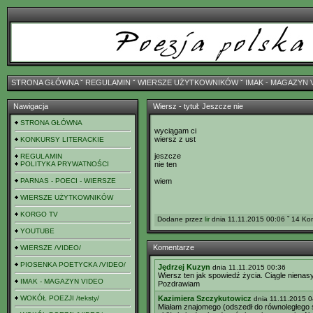
STRONA GŁÓWNA
ˇ
REGULAMIN
ˇ
WIERSZE UŻYTKOWNIKÓW
ˇ
IMAK - MAGAZYN 
Nawigacja
Wiersz - tytuł: Jeszcze nie
STRONA GŁÓWNA
wyciągam ci
wiersz z ust
KONKURSY LITERACKIE
jeszcze
REGULAMIN
POLITYKA PRYWATNOŚCI
nie ten
PARNAS - POECI - WIERSZE
wiem
WIERSZE UŻYTKOWNIKÓW
KORGO TV
Dodane przez
lir
dnia 11.11.2015 00:06 ˇ 14 Ko
YOUTUBE
Komentarze
WIERSZE /VIDEO/
PIOSENKA POETYCKA /VIDEO/
Jędrzej Kuzyn
dnia 11.11.2015 00:36
Wiersz ten jak spowiedź życia. Ciągle nienasy
IMAK - MAGAZYN VIDEO
Pozdrawiam
WOKÓŁ POEZJI /teksty/
Kazimiera Szczykutowicz
dnia 11.11.2015 0
Miałam znajomego (odszedł do równoległego św