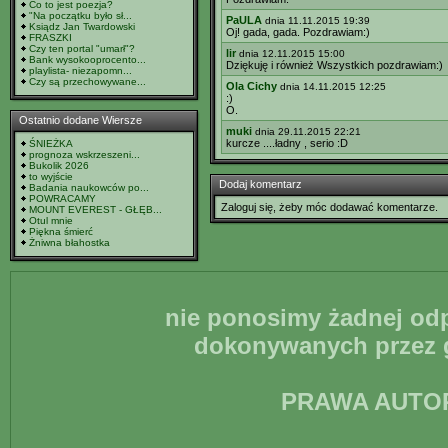
Co to jest poezja?
"Na początku było sł...
PaULA
dnia 11.11.2015 19:39
Ksiądz Jan Twardowski
Oj! gada, gada. Pozdrawiam:)
FRASZKI
Czy ten portal "umarł"?
lir
dnia 12.11.2015 15:00
Bank wysokooprocento...
Dziękuję i również Wszystkich pozdrawiam:)
playlista- niezapomn...
Czy są przechowywane...
Ola Cichy
dnia 14.11.2015 12:25
:)
O.
Ostatnio dodane Wiersze
muki
dnia 29.11.2015 22:21
kurcze ....ładny , serio :D
ŚNIEŻKA
prognoza wskrzeszeni...
Bukolik 2026
to wyjście
Dodaj komentarz
Badania naukowców po...
POWRACAMY
Zaloguj się, żeby móc dodawać komentarze.
MOUNT EVEREST - GŁĘB...
Otul mnie
Piękna śmierć
Żniwna błahostka
nie ponosimy żadnej odp
dokonywanych przez g
PRAWA AUTO