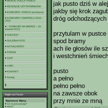
WOKÓŁ POEZJI /VIDEO/
jak pusto dziś w ale
RECENZJE UŻYTKOWNIKÓW
jakby się krok zagu
KONKURSY 2008/10 (archiwum)
dróg odchodzących
KONKURSY KWARTAŁU 2010 -
2012
-- KONKURS NA WIERSZ -- (IV
kwartał 2012)
przytulam w pustce
SUKCESY
spod bramy
GALERIA FOTO
ach ile głosów ile 
AKTUALNOŚCI
FORUM
i westchnień śmiec
CZAT
LINKI
pusto
KONTAKT
a pełno
Szukaj
pełno pełno
na zawsze obok
Wątki na Forum
przy mnie ze mną
Najnowsze Wpisy
Co to jest poezja?
slam?