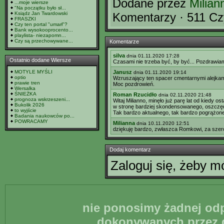
Dodane przez
Milian
...moje wiersze
"Na początku było sł...
Ksiądz Jan Twardowski
Komentarzy · 511 Cz
FRASZKI
Czy ten portal "umarł"?
Bank wysokooprocento...
playlista- niezapomn...
Czy są przechowywane...
Komentarze
silva
dnia 01.11.2020 17:28
Ostatnio dodane Wiersze
Czasami nie trzeba być, by być... Pozdrawia
MOTYLE MYŚLI
Janusz
dnia 01.11.2020 19:14
optio
Wzruszający ten spacer cmentarnymi alejkami, 
prawie tren
Moc pozdrowień.
Wersalka
ŚNIEŻKA
Roman Rzucidło
dnia 02.11.2020 21:48
prognoza wskrzeszeni...
Witaj Milianno, minęło już parę lat od kiedy o
Bukolik 2026
w stronę bardziej skondensowanego, oszczęd
to wyjście
Tak bardzo aktualnego, tak bardzo pogrążone
Badania naukowców po...
POWRACAMY
Milianna
dnia 10.11.2020 12:51
dziękuję bardzo, zwłaszca Romkowi, za szer
Dodaj komentarz
Zaloguj się, żeby 
nie ponosimy żadnej odp
dokonywanych przez g