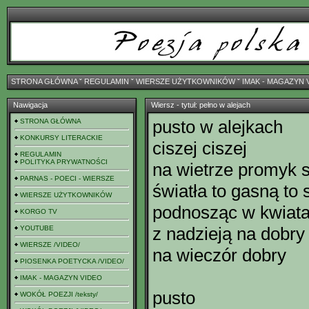
STRONA GŁÓWNA
ˇ
REGULAMIN
ˇ
WIERSZE UŻYTKOWNIKÓW
ˇ
IMAK - MAGAZYN 
Nawigacja
Wiersz - tytuł: pełno w alejach
pusto w alejkach
STRONA GŁÓWNA
KONKURSY LITERACKIE
ciszej ciszej
REGULAMIN
POLITYKA PRYWATNOŚCI
na wietrze promyk s
PARNAS - POECI - WIERSZE
światła to gasną to 
WIERSZE UŻYTKOWNIKÓW
podnosząc w kwiat
KORGO TV
z nadzieją na dobry
YOUTUBE
WIERSZE /VIDEO/
na wieczór dobry
PIOSENKA POETYCKA /VIDEO/
IMAK - MAGAZYN VIDEO
pusto
WOKÓŁ POEZJI /teksty/