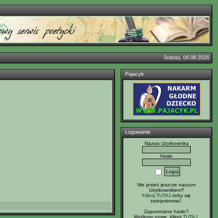
Sobota, 08.08.2026
Pajacyk
Logowanie
Nazwa Użytkownika
Hasło
Nie jesteś jeszcze naszym
Użytkownikiem?
Kilknij TUTAJ
żeby się
zarejestrować.
Zapomniane hasło?
Wyślemy nowe, kliknij
TUTAJ
.