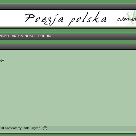
VIDEO
ˇ
AKTUALNOŚCI
ˇ
FORUM
ody
 10 Komentarzy · 581 Czytań ·