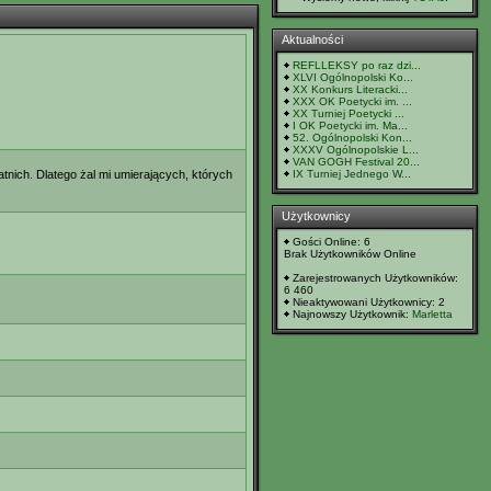
Aktualności
REFLLEKSY po raz dzi...
XLVI Ogólnopolski Ko...
XX Konkurs Literacki...
XXX OK Poetycki im. ...
XX Turniej Poetycki ...
I OK Poetycki im. Ma...
52. Ogólnopolski Kon...
XXXV Ogólnopolskie L...
VAN GOGH Festival 20...
atnich. Dlatego żal mi umierających, których
IX Turniej Jednego W...
Użytkownicy
Gości Online: 6
Brak Użytkowników Online
Zarejestrowanych Użytkowników:
6 460
Nieaktywowani Użytkownicy: 2
Najnowszy Użytkownik:
Marletta