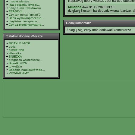
Naprawdę dobry wiersz. Jest bardzo subtelnie
...moje wiersze
"Na początku było sł...
Milianna
dnia 31.12.2020 13:18
Ksiądz Jan Twardowski
dziękuję i jestem bardzo zdziwiona, bardzo, 
FRASZKI
Czy ten portal "umarł"?
Bank wysokooprocento...
playlista- niezapomn...
Dodaj komentarz
Czy są przechowywane...
Zaloguj się, żeby móc dodawać komentarze.
Ostatnio dodane Wiersze
MOTYLE MYŚLI
optio
prawie tren
Wersalka
ŚNIEŻKA
prognoza wskrzeszeni...
Bukolik 2026
to wyjście
Badania naukowców po...
POWRACAMY