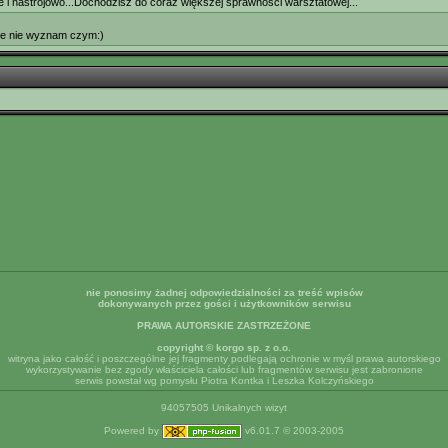
 i nastrojowo...Dochodzisz do coraz większej sprawności warsztatowej...
ale nie wyznam czym:)
nie ponosimy żadnej odpowiedzialności za treść wpisów
dokonywanych przez gości i użytkowników serwisu
PRAWA AUTORSKIE ZASTRZEŻONE
copyright © korgo sp. z o.o.
witryna jako całość i poszczególne jej fragmenty podlegają ochronie w myśl prawa autorskiego
wykorzystywanie bez zgody właściciela całości lub fragmentów serwisu jest zabronione
serwis powstał wg pomysłu Piotra Kontka i Leszka Kolczyńskiego
94057505 Unikalnych wizyt
Powered by
v6.01.7 © 2003-2005