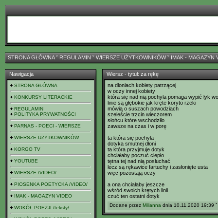
STRONA GŁÓWNA
ˇ
REGULAMIN
ˇ
WIERSZE UŻYTKOWNIKÓW
ˇ
IMAK - MAGAZYN 
Nawigacja
Wiersz - tytuł: za rękę
na dłoniach kobiety patrzącej
STRONA GŁÓWNA
w oczy innej kobiety
która się nad nią pochyla pomaga wypić łyk w
KONKURSY LITERACKIE
linie są głębokie jak kręte koryto rzeki
mówią o suszach powodziach
REGULAMIN
POLITYKA PRYWATNOŚCI
szeleście trzcin wieczorem
słońcu które wschodziło
PARNAS - POECI - WIERSZE
zawsze na czas i w porę
WIERSZE UŻYTKOWNIKÓW
ta która się pochyla
dotyka smutnej dłoni
KORGO TV
ta która przyjmuje dotyk
chciałaby poczuć ciepło
YOUTUBE
tętna tej nad nią posłuchać
lecz są rękawice fartuchy i zasłonięte usta
WIERSZE /VIDEO/
więc pozostają oczy
PIOSENKA POETYCKA /VIDEO/
a ona chciałaby jeszcze
wśród swoich krętych linii
IMAK - MAGAZYN VIDEO
czuć ten ostatni dotyk
Dodane przez
Milianna
dnia 10.11.2020 19:39 ˇ
WOKÓŁ POEZJI /teksty/