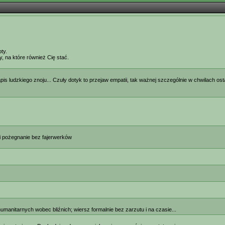
ty.
y, na które również Cię stać.
apis ludzkiego znoju... Czuły dotyk to przejaw empatii, tak ważnej szczególnie w chwilach ost
 i pożegnanie bez fajerwerków
anitarnych wobec bliźnich; wiersz formalnie bez zarzutu i na czasie...