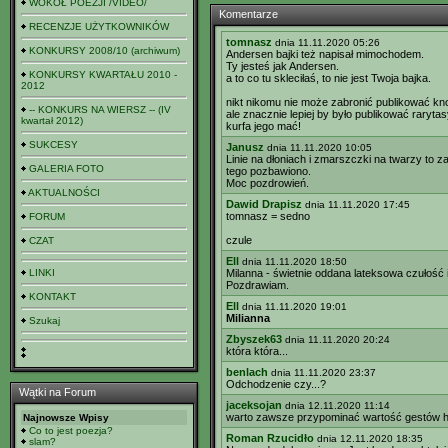
WOKÓŁ POEZJI /VIDEO/
Komentarze
RECENZJE UŻYTKOWNIKÓW
tomnasz
dnia 11.11.2020 05:26
KONKURSY 2008/10 (archiwum)
Andersen bajki też napisał mimochodem.
Ty jesteś jak Andersen.
KONKURSY KWARTAŁU 2010 -
a to co tu skleciłaś, to nie jest Twoja bajka.
2012
nikt nikomu nie może zabronić publikować kno
-- KONKURS NA WIERSZ -- (IV
ale znacznie lepiej by było publikować rarytas
kwartał 2012)
kurfa jego mać!
SUKCESY
Janusz
dnia 11.11.2020 10:05
Linie na dłoniach i zmarszczki na twarzy to z
GALERIA FOTO
tego pozbawiono.
Moc pozdrowień.
AKTUALNOŚCI
Dawid Drapisz
dnia 11.11.2020 17:45
tomnasz = sedno
FORUM
czule
CZAT
Ell
dnia 11.11.2020 18:50
LINKI
Milanna - świetnie oddana lateksowa czułość
Pozdrawiam.
KONTAKT
Ell
dnia 11.11.2020 19:01
Milianna
Szukaj
Zbyszek63
dnia 11.11.2020 20:24
która która...
benlach
dnia 11.11.2020 23:37
Odchodzenie czy...?
Wątki na Forum
jaceksojan
dnia 12.11.2020 11:14
warto zawsze przypominać wartość gestów hum
Najnowsze Wpisy
Co to jest poezja?
Roman Rzucidło
dnia 12.11.2020 18:35
slam?