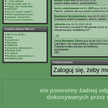
Robert Furs
dnia 29.05.2022 11:33
...moje wiersze
bardzo dobry wiersz, pozdrowionka,
"Na początku było sł...
Ksiądz Jan Twardowski
konto zablokowane nr 4 z 2023
dnia 29.05
FRASZKI
Piękne, subtelne ale wyczuwam podskórny d
Czy ten portal "umarł"?
Bank wysokooprocento...
Kazimiera Szczykutowicz
dnia 30.05.2022 
playlista- niezapomn...
Dzisiejszy dzień w kwiatach, słońcu, radości.
Czy są przechowywane...
abirecka
dnia 31.05.2022 18:28
Nie do końca rozumiem? Ale pewnie przez to, 
Ostatnio dodane Wiersze
interpretacyjny analfabetyzm?
MOTYLE MYŚLI
;-)))
optio
prawie tren
Jerzy Beniamin Zimny
dnia 09.06.2022 19:2
Wersalka
zajrzałem i oto moja poetka z wierszem krysz
ŚNIEŻKA
Podeślij mi kilka tekstów do ReWirów.
prognoza wskrzeszeni...
pozdrawiam .
Bukolik 2026
JBZ
to wyjście
Badania naukowców po...
POWRACAMY
Dodaj komentarz
Zaloguj się, żeby 
nie ponosimy żadnej odp
dokonywanych przez g