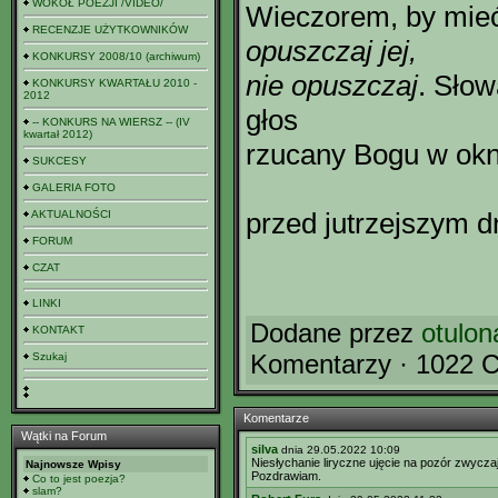
WOKÓŁ POEZJI /VIDEO/
Wieczorem, by mie
RECENZJE UŻYTKOWNIKÓW
opuszczaj jej,
KONKURSY 2008/10 (archiwum)
nie opuszczaj
. Słow
KONKURSY KWARTAŁU 2010 -
2012
głos
-- KONKURS NA WIERSZ -- (IV
kwartał 2012)
rzucany Bogu w okn
SUKCESY
GALERIA FOTO
przed jutrzejszym d
AKTUALNOŚCI
FORUM
CZAT
LINKI
Dodane przez
otulon
KONTAKT
Komentarzy · 1022 C
Szukaj
Komentarze
Wątki na Forum
silva
dnia 29.05.2022 10:09
Niesłychanie liryczne ujęcie na pozór zwycza
Najnowsze Wpisy
Pozdrawiam.
Co to jest poezja?
slam?