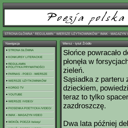
STRONA GŁÓWNA
ˇ
REGULAMIN
ˇ
WIERSZE UŻYTKOWNIKÓW
ˇ
IMAK - MAGAZYN 
Nawigacja
Wiersz - tytuł: Źródło
Słońce powracało do
STRONA GŁÓWNA
KONKURSY LITERACKIE
płonęła w forsycjac
REGULAMIN
POLITYKA PRYWATNOŚCI
zieleń.
PARNAS - POECI - WIERSZE
Sąsiadka z parteru 
WIERSZE UŻYTKOWNIKÓW
dzieckiem, powiedzi
KORGO TV
teraz to tylko spac
YOUTUBE
WIERSZE /VIDEO/
zazdroszczę.
PIOSENKA POETYCKA /VIDEO/
IMAK - MAGAZYN VIDEO
Dwa lata później de
WOKÓŁ POEZJI /teksty/