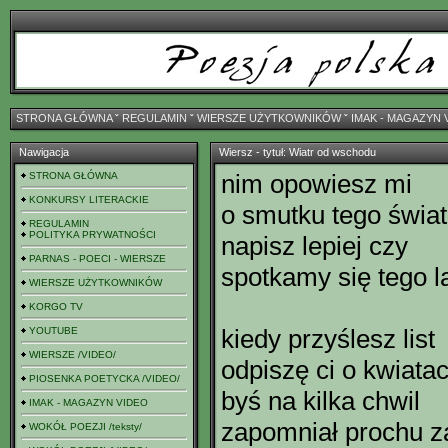
STRONA GŁÓWNA
ˇ
REGULAMIN
ˇ
WIERSZE UŻYTKOWNIKÓW
ˇ
IMAK - MAGAZYN 
Nawigacja
Wiersz - tytuł: Wiatr od wschodu
nim opowiesz mi
STRONA GŁÓWNA
KONKURSY LITERACKIE
o smutku tego świa
REGULAMIN
POLITYKA PRYWATNOŚCI
napisz lepiej czy
PARNAS - POECI - WIERSZE
spotkamy się tego l
WIERSZE UŻYTKOWNIKÓW
KORGO TV
kiedy przyślesz list
YOUTUBE
WIERSZE /VIDEO/
odpiszę ci o kwiata
PIOSENKA POETYCKA /VIDEO/
byś na kilka chwil
IMAK - MAGAZYN VIDEO
zapomniał prochu 
WOKÓŁ POEZJI /teksty/