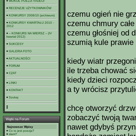
WOKÓŁ POEZJI /VIDEO/
RECENZJE UŻYTKOWNIKÓW
czemu ogień nie gr
KONKURSY 2008/10 (archiwum)
czemu chmury całe
KONKURSY KWARTAŁU 2010 -
2012
czemu głośniej od 
-- KONKURS NA WIERSZ -- (IV
kwartał 2012)
szumią kule prawie 
SUKCESY
GALERIA FOTO
kiedy wiatr przegon
AKTUALNOŚCI
FORUM
ile trzeba chować si
CZAT
kiedy dzieci rozpoc
LINKI
a ty wrócisz przytul
KONTAKT
Szukaj
chcę otworzyć drzw
zobaczyć twoją twa
Wątki na Forum
nawet gdybyś przyn
Najnowsze Wpisy
Co to jest poezja?
slam?