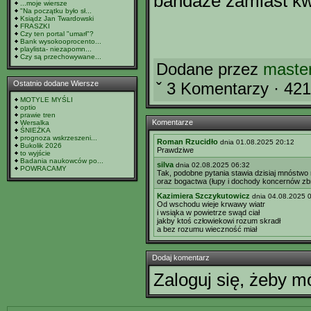
bandaże zamiast k
...moje wiersze
"Na początku było sł...
Ksiądz Jan Twardowski
FRASZKI
Czy ten portal "umarł"?
Bank wysokooprocento...
playlista- niezapomn...
Czy są przechowywane...
Dodane przez
maste
Ostatnio dodane Wiersze
ˇ 3 Komentarzy · 42
MOTYLE MYŚLI
optio
prawie tren
Komentarze
Wersalka
ŚNIEŻKA
prognoza wskrzeszeni...
Roman Rzucidło
dnia 01.08.2025 20:12
Bukolik 2026
Prawdziwe
to wyjście
Badania naukowców po...
silva
dnia 02.08.2025 06:32
POWRACAMY
Tak, podobne pytania stawia dzisiaj mnóstwo 
oraz bogactwa (łupy i dochody koncernów zbr
Kazimiera Szczykutowicz
dnia 04.08.2025 
Od wschodu wieje krwawy wiatr
i wsiąka w powietrze swąd ciał
jakby ktoś człowiekowi rozum skradł
a bez rozumu wieczność miał
Dodaj komentarz
Zaloguj się, żeby 