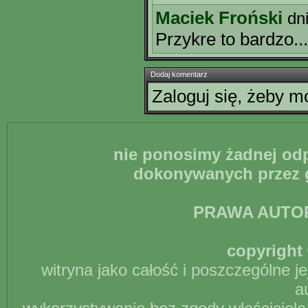
Maciek Froński
dn
Przykre to bardzo...
Dodaj komentarz
Zaloguj się, żeby 
nie ponosimy żadnej odp
dokonywanych przez g
PRAWA AUTO
copyright 
witryna jako całość i poszczególne j
a