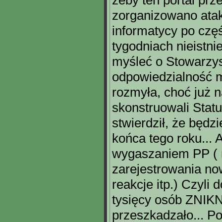
żeby ten portal prze
zorganizowano atak
informatycy po częś
tygodniach nieistni
myśleć o Stowarzys
odpowiedzialność m
rozmyła, choć już 
skonstruowali Statu
stwierdził, że będzi
końca tego roku... 
wygaszaniem PP (
zarejestrowania no
reakcje itp.) Czyli 
tysięcy osób ZNIKN
przeszkadzało... P