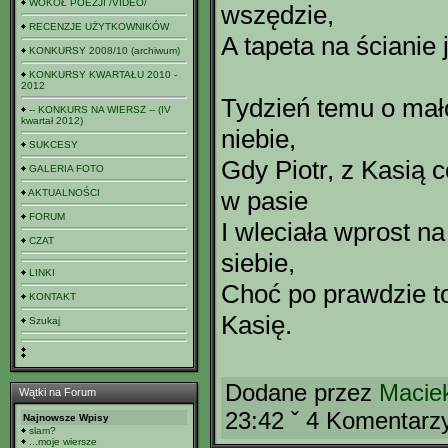
WOKÓŁ POEZJI /VIDEO/
wszędzie,
RECENZJE UŻYTKOWNIKÓW
A tapeta na ścianie 
KONKURSY 2008/10 (archiwum)
KONKURSY KWARTAŁU 2010 -
2012
Tydzień temu o mał
-- KONKURS NA WIERSZ -- (IV
kwartał 2012)
niebie,
SUKCESY
Gdy Piotr, z Kasią c
GALERIA FOTO
w pasie
AKTUALNOŚCI
FORUM
I wleciała wprost n
CZAT
siebie,
LINKI
Choć po prawdzie to
KONTAKT
Kasię.
Szukaj
Dodane przez
Maciek
Wątki na Forum
23:42 ˇ 4 Komentarz
Najnowsze Wpisy
slam?
...moje wiersze