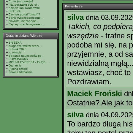
Co to jest poezja?
"Na początku było sł...
Komentarze
Ksiądz Jan Twardowski
FRASZKI
Czy ten portal "umarł"?
silva
dnia 03.09.202
Bank wysokooprocento...
playlista- niezapomn...
Takich, co podpieraj
Czy są przechowywane...
wszędzie
- trafne s
Ostatnio dodane Wiersze
podoba mi się, na p
ŚNIEŻKA
prognoza wskrzeszeni...
Bukolik 2026
przyjemnie, a od s
to wyjście
Badania naukowców po...
POWRACAMY
niewidzialną mgłą..
MOUNT EVEREST - GŁĘB...
Otul mnie
Piękna śmierć
wstawiasz, choć to 
Żniwna błahostka
Pozdrawiam.
Maciek Froński
dn
Ostatnie? Ale jak t
silva
dnia 04.09.202
To bardzo długa his