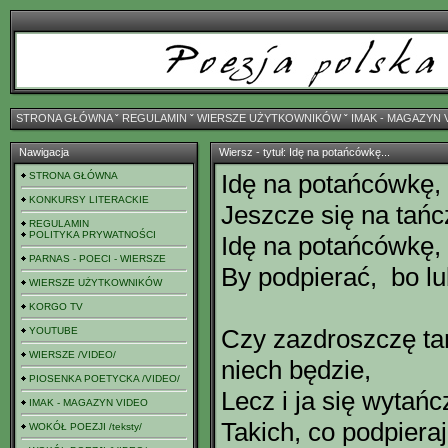
STRONA GŁÓWNA
ˇ
REGULAMIN
ˇ
WIERSZE UŻYTKOWNIKÓW
ˇ
IMAK - MAGAZYN 
Nawigacja
Wiersz - tytuł: Idę na potańcówkę...
Idę na potańcówkę,
STRONA GŁÓWNA
KONKURSY LITERACKIE
Jeszcze się na tańc
REGULAMIN
POLITYKA PRYWATNOŚCI
Idę na potańcówkę, 
PARNAS - POECI - WIERSZE
By podpierać, bo lu
WIERSZE UŻYTKOWNIKÓW
KORGO TV
Czy zazdroszczę t
YOUTUBE
WIERSZE /VIDEO/
niech będzie,
PIOSENKA POETYCKA /VIDEO/
Lecz i ja się wytańc
IMAK - MAGAZYN VIDEO
Takich, co podpieraj
WOKÓŁ POEZJI /teksty/