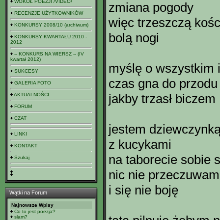
WOKÓŁ POEZJI /VIDEO/
zmiana pogody
RECENZJE UŻYTKOWNIKÓW
więc trzeszczą kośc
KONKURSY 2008/10 (archiwum)
bolą nogi
KONKURSY KWARTAŁU 2010 -
2012
-- KONKURS NA WIERSZ -- (IV
kwartał 2012)
myślę o wszystkim 
SUKCESY
czas gna do przodu
GALERIA FOTO
jakby trzasł biczem
AKTUALNOŚCI
FORUM
CZAT
jestem dziewczynk
LINKI
z kucykami
KONTAKT
na taborecie sobie s
Szukaj
nic nie przeczuwam
i się nie boję
Wątki na Forum
Najnowsze Wpisy
Co to jest poezja?
slam?