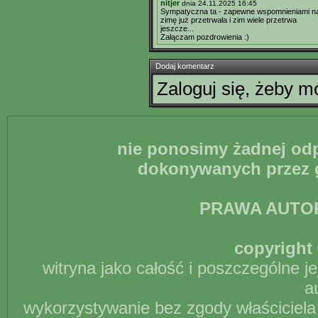
nitjer
dnia 24.11.2025 16:45
Sympatyczna ta - zapewne wspomnieniami na
zimę już przetrwała i zim wiele przetrwa
jeszcze...
Załączam pozdrowienia :)
Dodaj komentarz
Zaloguj się, żeby 
nie ponosimy żadnej odp
dokonywanych przez g
PRAWA AUTO
copyright 
witryna jako całość i poszczególne j
a
wykorzystywanie bez zgody właściciela 