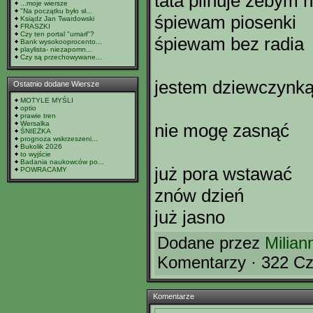
tata pilnuje żebym n
...moje wiersze
"Na początku było sł...
śpiewam piosenki
Ksiądz Jan Twardowski
FRASZKI
Czy ten portal "umarł"?
śpiewam bez radia
Bank wysokooprocento...
playlista- niezapomn...
Czy są przechowywane...
jestem dziewczynk
Ostatnio dodane Wiersze
MOTYLE MYŚLI
optio
prawie tren
Wersalka
nie mogę zasnąć
ŚNIEŻKA
prognoza wskrzeszeni...
Bukolik 2026
to wyjście
Badania naukowców po...
już pora wstawać
POWRACAMY
znów dzień
już jasno
Dodane przez
Milian
Komentarzy · 322 Cz
Komentarze