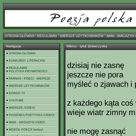
STRONA GŁÓWNA
ˇ
REGULAMIN
ˇ
WIERSZE UŻYTKOWNIKÓW
ˇ
IMAK - MAGAZYN 
Nawigacja
Wiersz - tytuł: dziewczynka
STRONA GŁÓWNA
KONKURSY LITERACKIE
dzisiaj nie zasnę
REGULAMIN
POLITYKA PRYWATNOŚCI
jeszcze nie pora
PARNAS - POECI - WIERSZE
myśleć o zjawach i
WIERSZE UŻYTKOWNIKÓW
KORGO TV
z każdego kąta coś
YOUTUBE
WIERSZE /VIDEO/
wieje wiatr zimny mr
PIOSENKA POETYCKA /VIDEO/
IMAK - MAGAZYN VIDEO
nie mogę zasnąć
WOKÓŁ POEZJI /teksty/