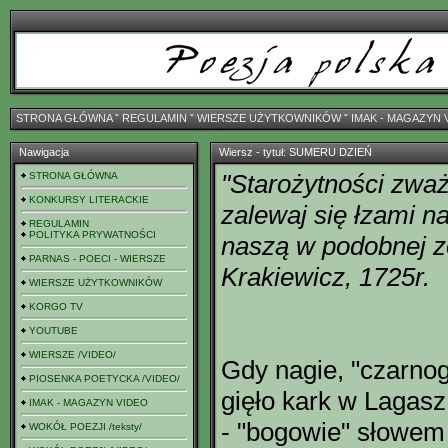
STRONA GŁÓWNA
ˇ
REGULAMIN
ˇ
WIERSZE UŻYTKOWNIKÓW
ˇ
IMAK - MAGAZYN 
Nawigacja
Wiersz - tytuł: SUMERU DZIEŃ
"Starożytności zw
STRONA GŁÓWNA
KONKURSY LITERACKIE
zalewaj się łzami n
REGULAMIN
POLITYKA PRYWATNOŚCI
naszą w podobnej zo
PARNAS - POECI - WIERSZE
Krakiewicz, 1725r.
WIERSZE UŻYTKOWNIKÓW
KORGO TV
YOUTUBE
WIERSZE /VIDEO/
Gdy nagie, "czarno
PIOSENKA POETYCKA /VIDEO/
gięło kark w Lagas
IMAK - MAGAZYN VIDEO
- "bogowie" słowem 
WOKÓŁ POEZJI /teksty/