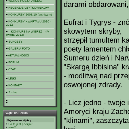
WOKÓŁ POEZJI /VIDEO/
darami obdarowani,
RECENZJE UŻYTKOWNIKÓW
KONKURSY 2008/10 (archiwum)
Eufrat i Tygrys - znó
KONKURSY KWARTAŁU 2010 -
2012
skowytem skryby,
-- KONKURS NA WIERSZ -- (IV
kwartał 2012)
strzępił tumultem ka
SUKCESY
poety lamentem chło
GALERIA FOTO
Sumeru dzień i Narw
AKTUALNOŚCI
FORUM
"Skargą Ibbisina" k
CZAT
- modlitwą nad prze
LINKI
oswojonej zdrady.
KONTAKT
Szukaj
- Licz jedno - twoje 
Amoryci kraju Zach
Wątki na Forum
"klinami", zaszczyt
Najnowsze Wpisy
Co to jest poezja?
slam?