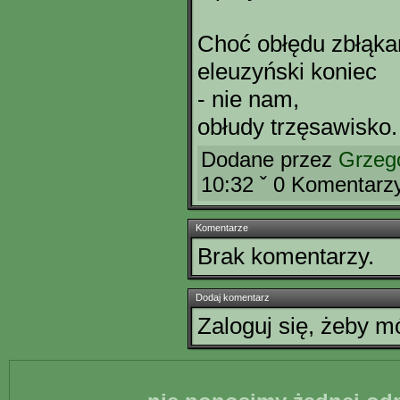
Choć obłędu zbłąkani
eleuzyński koniec
- nie nam,
obłudy trzęsawisko.
Dodane przez
Grzeg
10:32 ˇ 0 Komentarz
Komentarze
Brak komentarzy.
Dodaj komentarz
Zaloguj się, żeby 