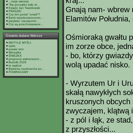
kraj...
...moje wiersze
"Na początku było sł...
Gnają nam- wbrew n
Ksiądz Jan Twardowski
FRASZKI
Czy ten portal "umarł"?
Elamitów Południa,
Bank wysokooprocento...
playlista- niezapomn...
Czy są przechowywane...
Ośmioraką gwałtu p
Ostatnio dodane Wiersze
MOTYLE MYŚLI
im zorze obce, jedn
optio
prawie tren
Wersalka
- bo, którzy gwiazd
ŚNIEŻKA
prognoza wskrzeszeni...
wolą upadać nisko.
Bukolik 2026
to wyjście
Badania naukowców po...
POWRACAMY
- Wyrzutem Ur i Uruk
skałą nawykłych so
kruszonych obcych 
zwyczajem, klątwą
- z pól i łąk, ze stad,
z przyszłości...