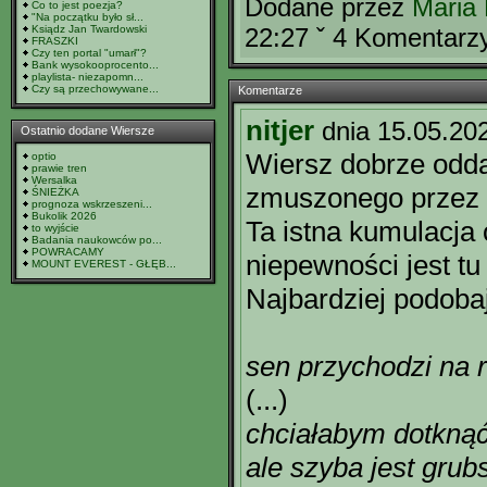
Dodane przez
Maria
Co to jest poezja?
"Na początku było sł...
Ksiądz Jan Twardowski
22:27 ˇ 4 Komentarz
FRASZKI
Czy ten portal "umarł"?
Bank wysokooprocento...
playlista- niezapomn...
Czy są przechowywane...
Komentarze
nitjer
dnia 15.05.20
Ostatnio dodane Wiersze
Wiersz dobrze odda
optio
prawie tren
Wersalka
zmuszonego przez l
ŚNIEŻKA
prognoza wskrzeszeni...
Bukolik 2026
Ta istna kumulacja
to wyjście
Badania naukowców po...
POWRACAMY
niepewności jest tu
MOUNT EVEREST - GŁĘB...
Najbardziej podobaj
sen przychodzi na 
(...)
chciałabym dotkną
ale szyba jest grub