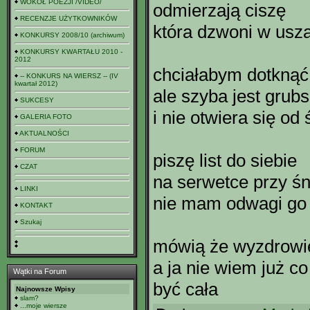
WOKÓŁ POEZJI /VIDEO/
odmierzają ciszę
RECENZJE UŻYTKOWNIKÓW
która dzwoni w usz
KONKURSY 2008/10 (archiwum)
KONKURSY KWARTAŁU 2010 -
2012
chciałabym dotknąć
-- KONKURS NA WIERSZ -- (IV
kwartał 2012)
ale szyba jest grubs
SUKCESY
i nie otwiera się od
GALERIA FOTO
AKTUALNOŚCI
FORUM
piszę list do siebie
CZAT
na serwetce przy śn
LINKI
nie mam odwagi go 
KONTAKT
Szukaj
mówią że wyzdrowi
a ja nie wiem już co
Wątki na Forum
być cała
Najnowsze Wpisy
slam?
...moje wiersze