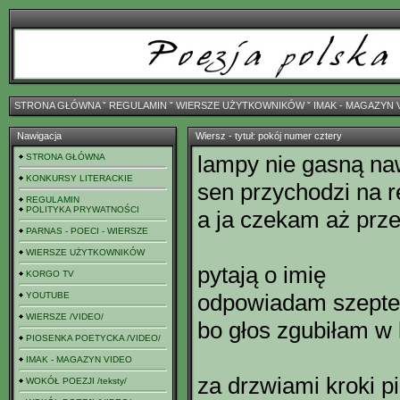
STRONA GŁÓWNA
ˇ
REGULAMIN
ˇ
WIERSZE UŻYTKOWNIKÓW
ˇ
IMAK - MAGAZYN 
Nawigacja
Wiersz - tytuł: pokój numer cztery
lampy nie gasną na
STRONA GŁÓWNA
KONKURSY LITERACKIE
sen przychodzi na r
REGULAMIN
POLITYKA PRYWATNOŚCI
a ja czekam aż prze
PARNAS - POECI - WIERSZE
WIERSZE UŻYTKOWNIKÓW
pytają o imię
KORGO TV
odpowiadam szept
YOUTUBE
WIERSZE /VIDEO/
bo głos zgubiłam w 
PIOSENKA POETYCKA /VIDEO/
IMAK - MAGAZYN VIDEO
za drzwiami kroki pi
WOKÓŁ POEZJI /teksty/