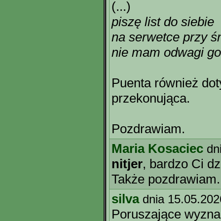
(...)
piszę list do siebie
na serwetce przy ś
nie mam odwagi go
Puenta również dot
przekonująca.
Pozdrawiam.
Maria Kosaciec
dn
nitjer
, bardzo Ci d
Także pozdrawiam.
silva
dnia 15.05.202
Poruszające wyznan