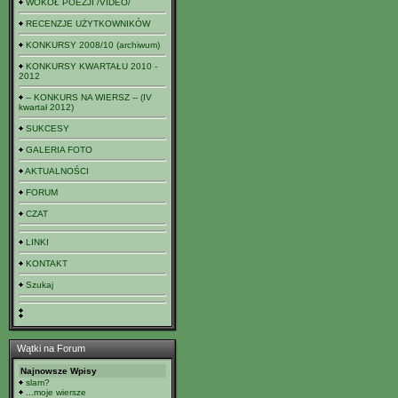
WOKÓŁ POEZJI /VIDEO/
RECENZJE UŻYTKOWNIKÓW
KONKURSY 2008/10 (archiwum)
KONKURSY KWARTAŁU 2010 -
2012
-- KONKURS NA WIERSZ -- (IV
kwartał 2012)
SUKCESY
GALERIA FOTO
AKTUALNOŚCI
FORUM
CZAT
LINKI
KONTAKT
Szukaj
Wątki na Forum
Najnowsze Wpisy
slam?
...moje wiersze