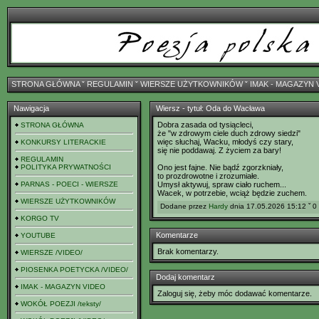
STRONA GŁÓWNA
ˇ
REGULAMIN
ˇ
WIERSZE UŻYTKOWNIKÓW
ˇ
IMAK - MAGAZYN 
Nawigacja
Wiersz - tytuł: Oda do Wacława
Dobra zasada od tysiącleci,
STRONA GŁÓWNA
że "w zdrowym ciele duch zdrowy siedzi"
więc słuchaj, Wacku, młodyś czy stary,
KONKURSY LITERACKIE
się nie poddawaj. Z życiem za bary!
REGULAMIN
POLITYKA PRYWATNOŚCI
Ono jest fajne. Nie bądź zgorzkniały,
to prozdrowotne i zrozumiałe.
PARNAS - POECI - WIERSZE
Umysł aktywuj, spraw ciało ruchem...
Wacek, w potrzebie, wciąż będzie zuchem.
WIERSZE UŻYTKOWNIKÓW
Dodane przez
Hardy
dnia 17.05.2026 15:12 ˇ 0
KORGO TV
Komentarze
YOUTUBE
Brak komentarzy.
WIERSZE /VIDEO/
PIOSENKA POETYCKA /VIDEO/
Dodaj komentarz
IMAK - MAGAZYN VIDEO
Zaloguj się, żeby móc dodawać komentarze.
WOKÓŁ POEZJI /teksty/