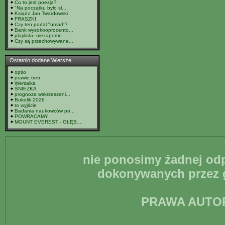
Co to jest poezja?
"Na początku było sł...
Ksiądz Jan Twardowski
FRASZKI
Czy ten portal "umarł"?
Bank wysokooprocento...
playlista- niezapomn...
Czy są przechowywane...
Ostatnio dodane Wiersze
optio
prawie tren
Wersalka
ŚNIEŻKA
prognoza wskrzeszeni...
Bukolik 2026
to wyjście
Badania naukowców po...
POWRACAMY
MOUNT EVEREST - GŁĘB...
nie ponosimy żadnej odp
dokonywanych przez g
PRAWA AUTO