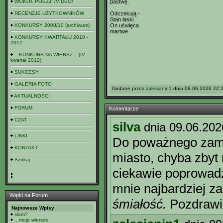
WOKÓŁ POEZJI /VIDEO/
pastwę.
RECENZJE UŻYTKOWNIKÓW
Odczekują -
Stan łaski.
KONKURSY 2008/10 (archiwum)
On uświęca
martwe.
KONKURSY KWARTAŁU 2010 -
2012
-- KONKURS NA WIERSZ -- (IV
kwartał 2012)
SUKCESY
GALERIA FOTO
Dodane przez
zalesianin1
dnia 08.06.2026 22:2
AKTUALNOŚCI
FORUM
Komentarze
CZAT
silva
dnia 09.06.202
LINKI
Do poważnego zamy
KONTAKT
miasto, chyba zbyt 
Szukaj
ciekawie poprowadz
mnie najbardziej z
Wątki na Forum
śmiałość.
Pozdrawi
Najnowsze Wpisy
slam?
...moje wiersze