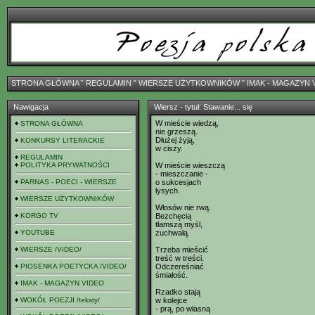
STRONA GŁÓWNA
ˇ
REGULAMIN
ˇ
WIERSZE UŻYTKOWNIKÓW
ˇ
IMAK - MAGAZYN 
Nawigacja
Wiersz - tytuł: Stawanie... się
W mieście wiedzą,
STRONA GŁÓWNA
nie grzeszą.
Dłużej żyją,
KONKURSY LITERACKIE
w ciszy.
REGULAMIN
POLITYKA PRYWATNOŚCI
W mieście wieszczą
- mieszczanie -
PARNAS - POECI - WIERSZE
o sukcesjach
łysych.
WIERSZE UŻYTKOWNIKÓW
Włosów nie rwą.
KORGO TV
Bezchęcią
tłamszą myśl,
YOUTUBE
zuchwałą.
WIERSZE /VIDEO/
Trzeba mieścić
treść w treści.
PIOSENKA POETYCKA /VIDEO/
Odczereśniać
śmiałość.
IMAK - MAGAZYN VIDEO
Rzadko stają
WOKÓŁ POEZJI /teksty/
w kolejce
- prą, po własną