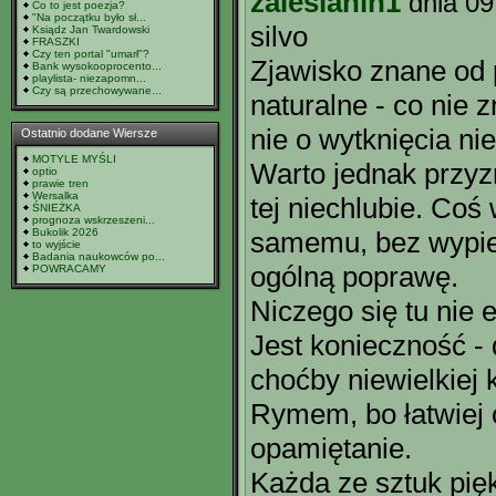
zalesianin1
dnia 09
Co to jest poezja?
"Na początku było sł...
silvo
Ksiądz Jan Twardowski
FRASZKI
Czy ten portal "umarł"?
Zjawisko znane od 
Bank wysokooprocento...
playlista- niezapomn...
Czy są przechowywane...
naturalne - co nie 
nie o wytknięcia n
Ostatnio dodane Wiersze
MOTYLE MYŚLI
Warto jednak przyz
optio
prawie tren
Wersalka
tej niechlubie. Coś
ŚNIEŻKA
prognoza wskrzeszeni...
Bukolik 2026
samemu, bez wypie
to wyjście
Badania naukowców po...
ogólną poprawę.
POWRACAMY
Niczego się tu nie 
Jest konieczność - 
choćby niewielkiej 
Rymem, bo łatwiej 
opamiętanie.
Każda ze sztuk pi