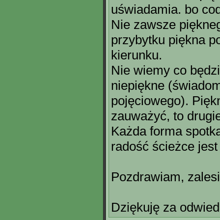
uświadamia. bo co
Nie zawsze piękne
przybytku piękna p
kierunku.
Nie wiemy co będzi
niepiękne (świadom
pojęciowego). Piękna
zauważyć, to drugie
Każda forma spotka
radość ścieżce jes
Pozdrawiam, zales
Dziękuję za odwied