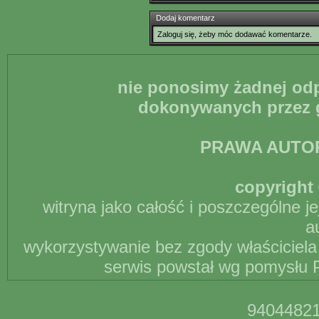
Dodaj komentarz
Zaloguj się, żeby móc dodawać komentarze.
nie ponosimy żadnej odp
dokonywanych przez g
PRAWA AUTO
copyright 
witryna jako całość i poszczególne j
a
wykorzystywanie bez zgody właściciela 
serwis powstał wg pomysłu P
94044821