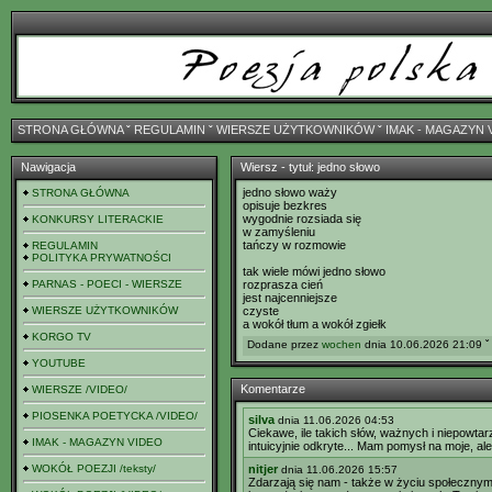
STRONA GŁÓWNA
ˇ
REGULAMIN
ˇ
WIERSZE UŻYTKOWNIKÓW
ˇ
IMAK - MAGAZYN 
Nawigacja
Wiersz - tytuł: jedno słowo
jedno słowo waży
STRONA GŁÓWNA
opisuje bezkres
wygodnie rozsiada się
KONKURSY LITERACKIE
w zamyśleniu
tańczy w rozmowie
REGULAMIN
POLITYKA PRYWATNOŚCI
tak wiele mówi jedno słowo
PARNAS - POECI - WIERSZE
rozprasza cień
jest najcenniejsze
WIERSZE UŻYTKOWNIKÓW
czyste
a wokół tłum a wokół zgiełk
KORGO TV
Dodane przez
wochen
dnia 10.06.2026 21:09 ˇ
YOUTUBE
Komentarze
WIERSZE /VIDEO/
PIOSENKA POETYCKA /VIDEO/
silva
dnia 11.06.2026 04:53
Ciekawe, ile takich słów, ważnych i niepowtar
IMAK - MAGAZYN VIDEO
intuicyjnie odkryte... Mam pomysł na moje, a
WOKÓŁ POEZJI /teksty/
nitjer
dnia 11.06.2026 15:57
Zdarzają się nam - także w życiu społecznym