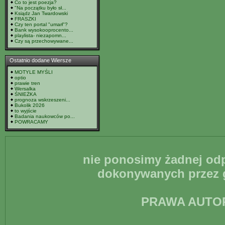
Co to jest poezja?
"Na początku było sł...
Ksiądz Jan Twardowski
FRASZKI
Czy ten portal "umarł"?
Bank wysokooprocento...
playlista- niezapomn...
Czy są przechowywane...
Ostatnio dodane Wiersze
MOTYLE MYŚLI
optio
prawie tren
Wersalka
ŚNIEŻKA
prognoza wskrzeszeni...
Bukolik 2026
to wyjście
Badania naukowców po...
POWRACAMY
nie ponosimy żadnej odp
dokonywanych przez g
PRAWA AUTO