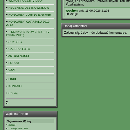
WOKÓŁ POEZJI /VIDEO/
bywa, że i przeważa - mrowie innych. Ten int
Pozdrawiam.
RECENZJE UŻYTKOWNIKÓW
wochen
dnia 11.06.2026 21:03
Dziękuję
KONKURSY 2008/10 (archiwum)
KONKURSY KWARTAŁU 2010 -
2012
Dodaj komentarz
-- KONKURS NA WIERSZ -- (IV
Zaloguj się, żeby móc dodawać komentarze.
kwartał 2012)
SUKCESY
GALERIA FOTO
AKTUALNOŚCI
FORUM
CZAT
LINKI
KONTAKT
Szukaj
Wątki na Forum
Najnowsze Wpisy
slam?
...moje wiersze