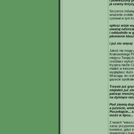
i powieszony p
ja czarny krzyż
Szczerze mówiąc 
wrażenie zrobiło
cytował w tym ko
spłosz wizje wy
uważaj odstrzał
i oddudniło w g
płomienie klas
i już nic więcej
Jakoś nie mogę 
Krakowskiego Prz
miejscu Twojej ś
rzeźbiarz wykuł 
fryzjera nieźle C
miałeś w kieszen
wyglądasz dużo 
Wracając do rzek
gazecie spotkał
Trzęsie już gru
niejeden już zb
patrząc trwoż
na dymiące rany
Pod ziemią dopi
a jużeście, wielc
Poczekajcie... za
może w lipcu...
Z twoich "wieszc
zaraz przypomnę
kontekst, gdyż tr
dowiedział o tra