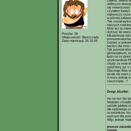
Dawno, dawno te
obfitszym dowc
się rewanżować w
czytałem kiedyś 
najnowszy rysun
a później zabaw
Tak został wykr
naszych rodzimy
Mnie też ta zaba
dotrzeć do wiersz
Postów:
28
kilkadziesiąt od
Miejscowość:
Bieszczady
prenumeratorów,
Data rejestracji:
26.10.09
Gdzieś w połowie
bardzo dla mnie
Tak powstał teks
gimnazjalnym, n
ludzi na co dzie
użytkowników PP
chudy ze mnie li
spóźniony już o s
Dlaczego Was ta
wcale nie mam za
A może jednak 
zaszczepię...?
--------------------
Drogi Józefie!
Ho-ho-ho! Sto la
Niejeden chciałb
udziale jubilata 
dla sędziwego z
uczestników. No,
ważnym dla poto
Więc jednak miałe
jeszcze zacze
potem