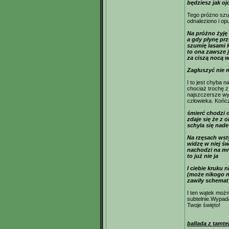
będziesz jak oj
Tego próżno szu
odnaleziono i opu
Na próżno żyję
a gdy płynę pr
szumię lasami 
to ona zawsze j
za ciszą nocą 
Zagłuszyć nie
I to jest chyba 
chociaż trochę z 
najszczersze wy
człowieka. Kończ
śmierć chodzi
zdaje się że z
schyla się nad
Na rzęsach wst
widzę w niej św
nachodzi na mn
to już nie ja
I ciebie kruku 
(może nikogo n
zawiły schemat
I ten wątek możn
subtelnie.Wypada
Twoje święto!
ballada z tamte