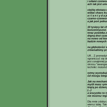
i orłami czerw
ach tak jest um
ciężka ekstaza 
widać chaos ks
a t l a n t y d a 
czarno-czerwon
a jak port pełn
10 tysięcy lat 
koncentryczne 
teraz powieka z
drgną drut cza
na nowo od ko
będzie nowych 
na głębokości 
zrównaliśmy prz
Uff... Z premedy
ograniczyć się d
jest conajmniej p
okresu "awangar
techniki: motork
rytmy wystukuj
od mózgu biegn
Jak na mechani
myśli masz ryt
krążą po dziwny
(...)
a wszystko to t
nie możesz teg
Dla mnie zdobycz
wiersz lubię. Ta