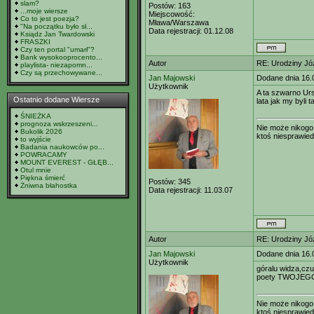
slam?
Postów:
163
...moje wiersze
Miejscowość:
Co to jest poezja?
Mława/Warszawa
"Na początku było sł...
Data rejestracji:
01.12.08
Ksiądz Jan Twardowski
FRASZKI
Czy ten portal "umarł"?
Bank wysokooprocento...
Autor
RE: Urodziny Jó
playlista- niezapomn...
Czy są przechowywane...
Jan Majowski
Dodane dnia 16.
Użytkownik
A ta szwarno Urs
Ostatnio dodane Wiersze
lata jak my byli 
ŚNIEŻKA
prognoza wskrzeszeni...
Nie może nikogo 
Bukolik 2026
ktoś niesprawied
to wyjście
Badania naukowców po...
POWRACAMY
MOUNT EVEREST - GŁĘB...
Otul mnie
Piękna śmierć
Postów:
345
Żniwna błahostka
Data rejestracji:
11.03.07
Autor
RE: Urodziny Jó
Jan Majowski
Dodane dnia 16.
Użytkownik
góralu widza,czu
poety TWOJEG
Nie może nikogo 
ktoś niesprawied