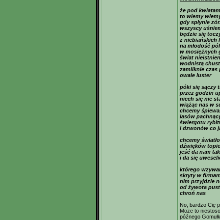
że pod kwiatam
to wiemy wiem
gdy spłynie zó
wszyscy uśnie
będzie się tocz
z niebiańskich
na młodość pól
w mosiężnych 
świat nieistnien
wodnistą chus
zamilknie czas 
owale luster
póki się sączy 
przez godzin u
niech się nie st
wiążąc nas w s
chcemy śpiewan
lasów pachnąc
świergotu rybi
i dzwonów co j
chcemy światł
dźwięków topie
jeść da nam tak
i da się uweseli
którego wzywam
skryty w firma
nim przyjdzie n
od żywota pust
chroń nas
No, bardzo Cię 
Może to niestos
późnego Gomułki