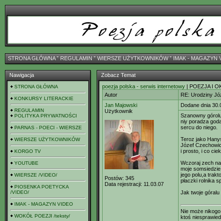
STRONA GŁÓWNA
ˇ
REGULAMIN
ˇ
WIERSZE UŻYTKOWNIKÓW
ˇ
IMAK - MAGAZYN 
Nawigacja
Zobacz Temat
poezja polska - serwis internetowy
| POEZJA I O
STRONA GŁÓWNA
Autor
RE: Urodziny Jó
KONKURSY LITERACKIE
Jan Majowski
Dodane dnia 30.
REGULAMIN
Użytkownik
Szanowny górolu.
POLITYKA PRYWATNOŚCI
niy poradza goda
sercu do niego.
PARNAS - POECI - WIERSZE
Teroz jako Hanys
WIERSZE UŻYTKOWNIKÓW
Józef Czechowic
i prosto, i co c
KORGO TV
Wczoraj zech nap
YOUTUBE
moje somsiedzie 
jego polu,a trakt
WIERSZE /VIDEO/
Postów:
345
płaczki rolnika 
Data rejestracji:
11.03.07
PIOSENKA POETYCKA
/VIDEO/
Jak twoje góral
IMAK - MAGAZYN VIDEO
Nie może nikogo 
WOKÓŁ POEZJI /teksty/
ktoś niesprawied