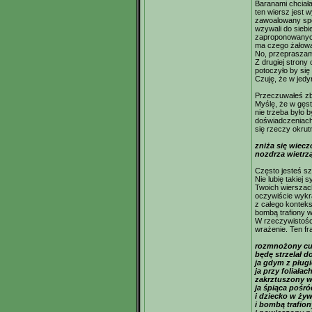
Baranami chciała
ten wiersz jest 
zawoalowany spo
wzywali do siebi
zaproponowanych
ma czego żałow
No, przepraszam,
Z drugiej strony
potoczyło by się
Czuję, że w jedy
Przeczuwałeś zbl
Myślę, że w gęst
nie trzeba było 
doświadczeniach
się rzeczy okrut
zniża się wiecz
nozdrza wietrz
Często jesteś sz
Nie lubię takiej
Twoich wierszach
oczywiście wykra
z całego kontekst
bombą trafiony w
W rzeczywistości
wrażenie. Ten fr
rozmnożony cu
będę strzelał do
ja gdym z pług
ja przy foliałac
zakrztuszony 
ja śpiąca pośró
i dziecko w ży
i bombą trafion