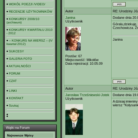
WOKÓŁ POEZJI /VIDEO/
Autor
RE: Urodziny Jó
RECENZJE UŻYTKOWNIKÓW
Janina
Dodane dnia 20.
KONKURSY 2008/10
Użytkownik
(archiwum)
Góralu,dziekuję,
Czechowicza. Zr
KONKURSY KWARTAŁU 2010
- 2012
Janina
-- KONKURS NA WIERSZ -- (IV
kwartał 2012)
SUKCESY
Postów:
67
GALERIA FOTO
Miejscowość:
Mikołów
Data rejestracji:
10.05.09
AKTUALNOŚCI
FORUM
CZAT
Autor
RE: Urodziny Jó
LINKI
Jarosław Trześniewski-Jotek
Dodane dnia 19.
KONTAKT
Użytkownik
A dzisiaj imieni
wiersz "Kołysank
Szukaj
Wątki na Forum
Najnowsze Wpisy