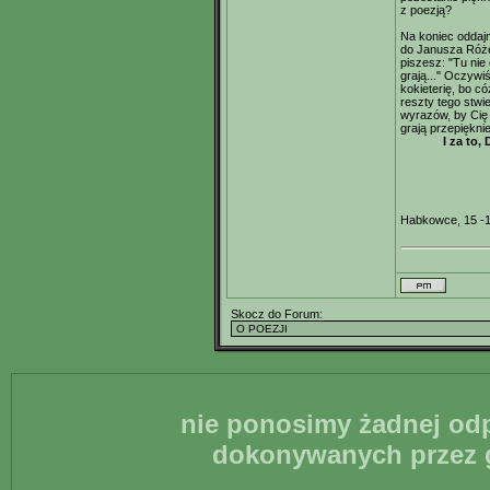
z poezją?
Na koniec oddaj
do Janusza Różew
piszesz: "Tu nie 
grają..." Oczywi
kokieterię, bo c
reszty tego stwi
wyrazów, by Cię
grają przepięknie
I za to,
Habkowce, 15 -
Skocz do Forum:
nie ponosimy żadnej odp
dokonywanych przez g