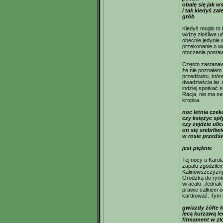
obalę się jak w
i tak kiedyś za
grób
Kiedyś mogło to 
widzę złośliwe 
obecnie jedynie 
przekonanie o wa
otoczenia postawą
Często zastanawi
że nie poznałem 
przedświtu, któr
dwadzieścia lat. 
indziej spotkać 
Racja, nie ma se
kropka.
noc letnia czeka
czy księżyc spł
czy zejdzie uli
on się srebrliw
w rosie przedśw
jest pięknie
Tej nocy u Karo
zapału zgodziłe
Kalinowszczyzny
Grodzką do rynku
wracało. Jednak
prawie całkiem 
kartkować. Tym 
gwiazdy żółte k
lecą kurzawą le
firmament w zł