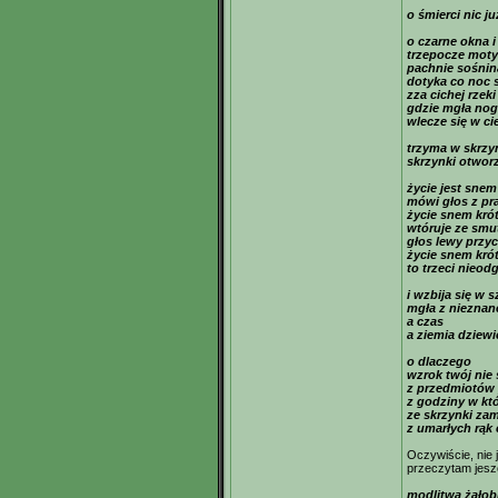
o śmierci nic j
o czarne okna i
trzepocze moty
pachnie sośni
dotyka co noc 
zza cichej rzeki
gdzie mgła nog
wlecze się w c
trzyma w skrzy
skrzynki otwor
życie jest snem
mówi głos z pr
życie snem kró
wtóruje ze smu
głos lewy przy
życie snem kró
to trzeci nieo
i wzbija się w 
mgła z nieznan
a czas
a ziemia dziewi
o dlaczego
wzrok twój nie
z przedmiotów 
z godziny w któ
ze skrzynki zam
z umarłych rąk
Oczywiście, nie 
przeczytam jeszc
modlitwa żało