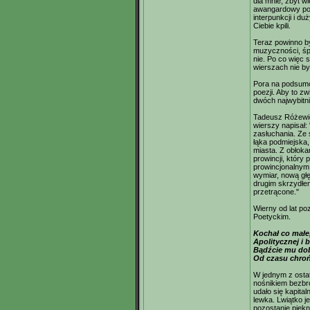
dla mnie, zbyt wi
awangardowy poe
interpunkcji i d
Ciebie kpili.
Teraz powinno by
muzyczności, śpie
nie. Po co więc
wierszach nie był
Pora na podsumo
poezji. Aby to zw
dwóch najwybitni
Tadeusz Różewi
wierszy napisał: 
zasłuchania. Ze s
łąka podmiejska, 
miasta. Z obłoka
prowincji, który
prowincjonalnym.
wymiar, nową głęb
drugim skrzydłem,
przetrącone."
Wierny od lat po
Poetyckim.
Kochał co małe,
Apolitycznej i 
Bądźcie mu dobr
Od czasu chroń
W jednym z osta
nośnikiem bezbro
udało się kapita
lewka. Lwiątko j
pozostanie piękn