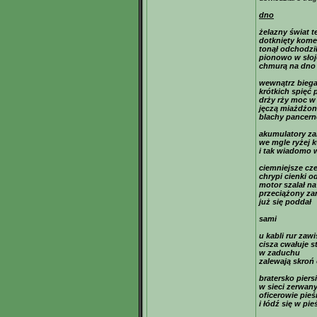
dno
żelazny świat te
dotknięty kome
tonął odchodzi
pionowo w słoj
chmurą na dno 
wewnątrz biega
krótkich spięć 
drży rży moc w
jęczą miażdżo
blachy pancern
akumulatory za
we mgle ryżej
i tak wiadomo w
ciemniejsze cz
chrypi cienki 
motor szalał n
przeciążony za
już się poddał
sami
u kabli rur zawi
cisza cwałuje s
w zaduchu
zalewają skroń
bratersko piersi
w sieci zerwan
oficerowie pieś
i łódź się w pi