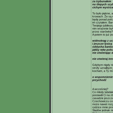
za trybunałem
na ślepych szy
cichym wystrz
To było piękne, 
krowach. Że są n
będę ponad potr
im czytałem. Bar
Twojego jubileus
nim wrażenie był
przez starówkę?
A potem to już po
widnokrąg z u
i jeszcze łysicą
oddycha bardzo
jakby rękę poło
nie otwierając 
nie otwieraj in
Gdybym nigdy nie
strofy uznałbym 
kocham, a Ty mi 
o wspomnienie
przychodź
A wcześniej?
Co młody lubela
postawili Ci na 
zasadzie jeszcz
Czechowiczu co 
może nawet rozgl
rodzice mnie pro
Śladów jednak n