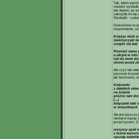
Tak, latem pachn
również wysłodka
tak dawno, po wi
zakręciła mi się 
Wysłodki - cudo
Dzieciństwo to 
wspomnienie, se
Księżyc idzie s
świerszczyki ś
czegóż się bać
Przecież siano
a ukryta w nim
tuli do mnie dz
chroni przed z
Ale czyż tak wła
poczucie krzywd
jak beztroska, 
.
Kołysanki
z dalekich oki
na ścianie
próżno tam dos
(...)
kołysanki takt 
w straszliwych
Ale jest jeszcze
niemal w każdy w
przed życiem. Za
wszyscy spali n
z lustra wynurz
syczały maleńk