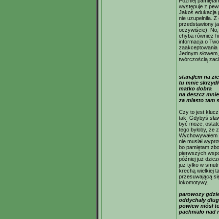
Później pamiętam,
występuje z pewn
Jakoś edukacja p
nie uzupełniła. 
przedstawiony j
oczywiście). No,
chyba również hi
informacja o Two
zaakceptowania 
Jednym słowem, 
twórczością zaci
stanąłem na zie
tu mnie skrzyd
matko dobra
na deszcz mnie
za miasto tam 
Czy to jest kluc
tak. Gdybyś sław
być może, ostate
tego byłoby, że 
Wychowywałem się
nie musiał wypro
bo pamiętam zbo
pierwszych wspo
później już dzicz
już tylko w smu
krechą wielkiej 
przesuwającą si
lokomotywy.
parowozy gdzie
oddychały dłu
powiew niósł to
pachniało nad 