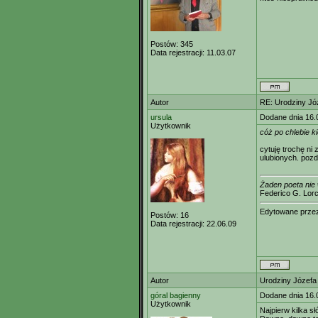
Postów:
345
Data rejestracji:
11.03.07
Autor
RE: Urodziny Jó
ursula
Dodane dnia 16.
Użytkownik
cóż po chlebie 
cytuję trochę ni 
ulubionych. poz
Żaden poeta nie 
Federico G. Lor
Edytowane prz
Postów:
16
Data rejestracji:
22.06.09
Autor
Urodziny Józefa
góral bagienny
Dodane dnia 16.
Użytkownik
Najpierw kilka s