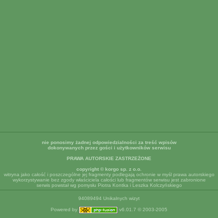
nie ponosimy żadnej odpowiedzialności za treść wpisów
dokonywanych przez gości i użytkowników serwisu
PRAWA AUTORSKIE ZASTRZEŻONE
copyright © korgo sp. z o.o.
witryna jako całość i poszczególne jej fragmenty podlegają ochronie w myśl prawa autorskiego
wykorzystywanie bez zgody właściciela całości lub fragmentów serwisu jest zabronione
serwis powstał wg pomysłu Piotra Kontka i Leszka Kolczyńskiego
94089494 Unikalnych wizyt
Powered by
v6.01.7 © 2003-2005