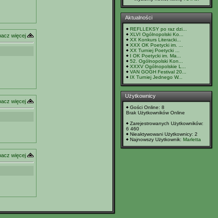
Aktualności
REFLLEKSY po raz dzi...
XLVI Ogólnopolski Ko...
acz więcej
XX Konkurs Literacki...
XXX OK Poetycki im. ...
XX Turniej Poetycki ...
I OK Poetycki im. Ma...
52. Ogólnopolski Kon...
XXXV Ogólnopolskie L...
VAN GOGH Festival 20...
IX Turniej Jednego W...
Użytkownicy
acz więcej
Gości Online: 8
Brak Użytkowników Online
Zarejestrowanych Użytkowników:
6 460
Nieaktywowani Użytkownicy: 2
Najnowszy Użytkownik:
Marletta
acz więcej