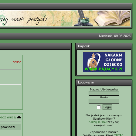
Niedziela, 09.08.2026
Pajacyk
offline
Logowanie
Nazwa Użytkownika
Hasło
Nie jesteś jeszcze naszym
acz więcej
Użytkownikiem?
Kilknij TUTAJ
żeby się
zarejestrować.
powiedzi
Zapomniane hasło?
Wyślemy nowe, kliknij
TUTAJ
.