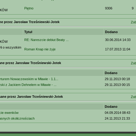
Piętno
9306
9
IKÓW
ne przez Jarosław Trześniewski-Jotek
Zob
Tytuł
Dodano
RE: Nareszcie debiut Beaty ...
30.06.2014 14:33
IKÓW
i o wszystkim
Roman Knap nie żyje
17.07.2013 11:04
ne przez Jarosław Trześniewski-Jotek
Zob
Dodano
Arturem Nowaczewskim w Mławie - 1.1...
29.11.2013 00:18
ski z Jackiem Dehnelem w Mławie - ...
29.11.2013 00:15
sane przez Jarosław Trześniewski-Jotek
Zob
Dodano
ście ewenków
04.09.2014 08:43
jasnych okolicznościach
24.11.2013 21:33