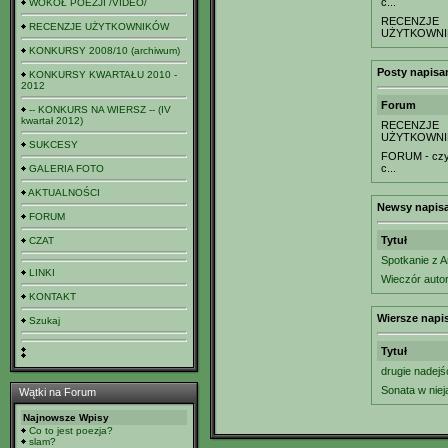
c...
WOKÓŁ POEZJI /VIDEO/
RECENZJE
RECENZJE UŻYTKOWNIKÓW
UŻYTKOWN
KONKURSY 2008/10 (archiwum)
Posty napisa
KONKURSY KWARTAŁU 2010 -
2012
Forum
-- KONKURS NA WIERSZ -- (IV
kwartał 2012)
RECENZJE
UŻYTKOWN
SUKCESY
FORUM - czyl
c...
GALERIA FOTO
AKTUALNOŚCI
Newsy napisa
FORUM
Tytuł
CZAT
Spotkanie z 
LINKI
Wieczór autor
KONTAKT
Wiersze napi
Szukaj
Tytuł
drugie nadej
Sonata w nie
Wątki na Forum
Najnowsze Wpisy
Co to jest poezja?
slam?