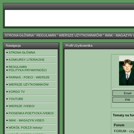
STRONA GŁÓWNA
ˇ
REGULAMIN
ˇ
WIERSZE UŻYTKOWNIKÓW
ˇ
IMAK - MAGAZYN 
Nawigacja
Profil Użytkownika
STRONA GŁÓWNA
KONKURSY LITERACKIE
REGULAMIN
POLITYKA PRYWATNOŚCI
PARNAS - POECI - WIERSZE
WIERSZE UŻYTKOWNIKÓW
KORGO TV
YOUTUBE
WIERSZE /VIDEO/
PIOSENKA POETYCKA /VIDEO/
Tematy na fo
IMAK - MAGAZYN VIDEO
Forum
WOKÓŁ POEZJI /teksty/
FORUM - czyl