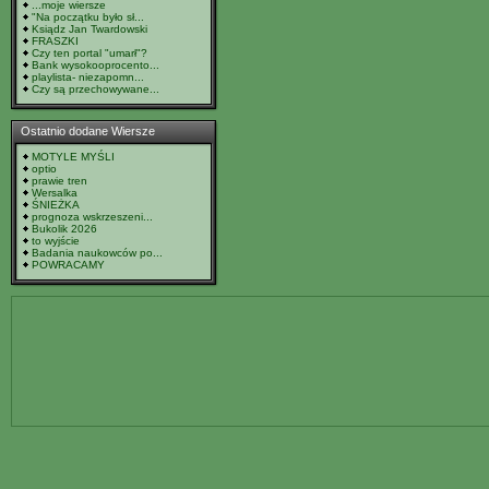
...moje wiersze
"Na początku było sł...
Ksiądz Jan Twardowski
FRASZKI
Czy ten portal "umarł"?
Bank wysokooprocento...
playlista- niezapomn...
Czy są przechowywane...
Ostatnio dodane Wiersze
MOTYLE MYŚLI
optio
prawie tren
Wersalka
ŚNIEŻKA
prognoza wskrzeszeni...
Bukolik 2026
to wyjście
Badania naukowców po...
POWRACAMY