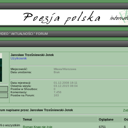
VIDEO
ˇ
AKTUALNOŚCI
ˇ
FORUM
Jarosław Trześniewski-Jotek
Użytkownik
Miejscowość:
Mława/Warszawa
Data urodzenia:
Brak
Data rejestracji:
01.12.2008 18:11
Ostatnia wizyta:
03.12.2015 08:04
Postów w Shoutbox:
0
Komentarzy:
7,456
Postów na Forum:
163
rum napisane przez Jarosław Trześniewski-Jotek
Zob
Temat
Oglądane
Od
i o wszystkim
Roman Knap nie żyje
6751
6