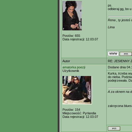
ps.
odbieraj gg, bo 
Rena , ty jesteś
Lima
Postów:
655
Data rejestracji:
12.03.07
Autor
RE: JESIENNY 
amatorka poezji
Dodane dnia 04.
Użytkownik
Kurka, trzeba w
do nieba. Podziw
podejrzewała. Dzi
A za oknem na d
zakręcona blue
Postów:
154
Miejscowość:
Pyrlandia
Data rejestracji:
12.03.07