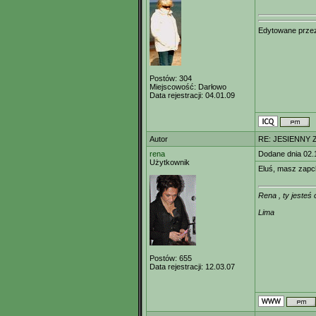
Edytowane prz
Postów:
304
Miejscowość:
Darłowo
Data rejestracji:
04.01.09
Autor
RE: JESIENNY 
rena
Dodane dnia 02.
Użytkownik
Eluś, masz zapc
Rena , ty jesteś
Lima
Postów:
655
Data rejestracji:
12.03.07