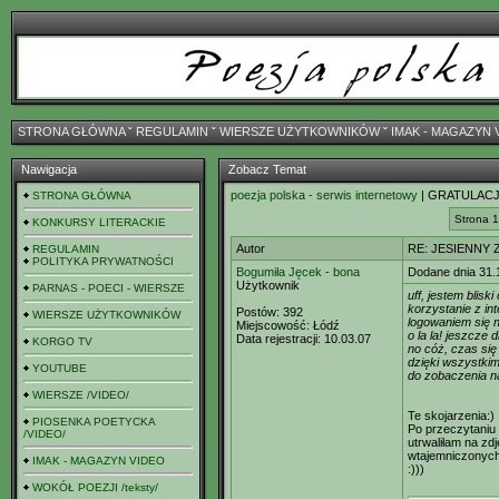
STRONA GŁÓWNA
ˇ
REGULAMIN
ˇ
WIERSZE UŻYTKOWNIKÓW
ˇ
IMAK - MAGAZYN 
Nawigacja
Zobacz Temat
poezja polska - serwis internetowy
| GRATULACJ
STRONA GŁÓWNA
Strona 1
KONKURSY LITERACKIE
Autor
RE: JESIENNY 
REGULAMIN
POLITYKA PRYWATNOŚCI
Bogumiła Jęcek - bona
Dodane dnia 31.
Użytkownik
PARNAS - POECI - WIERSZE
uff, jestem bliski
korzystanie z in
Postów:
392
WIERSZE UŻYTKOWNIKÓW
logowaniem się n
Miejscowość:
Łódź
o la la! jeszcze d
Data rejestracji:
10.03.07
KORGO TV
no cóż, czas się
dzięki wszystkim
YOUTUBE
do zobaczenia n
WIERSZE /VIDEO/
Te skojarzenia:)
PIOSENKA POETYCKA
Po przeczytaniu 
/VIDEO/
utrwaliłam na zd
wtajemniczonych 
IMAK - MAGAZYN VIDEO
:)))
WOKÓŁ POEZJI /teksty/