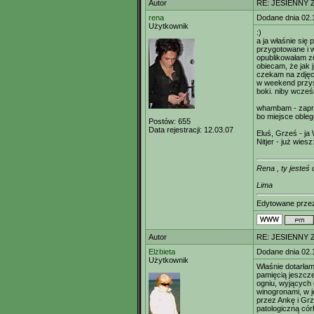
Autor
RE: JESIENNY 
rena
Dodane dnia 02.
Użytkownik
:)
a ja właśnie się 
przygotowane i w
opublikowałam zd
obiecam, że jak 
czekam na zdjęci
w weekend przysz
boki. niby wcześn
whambam - zapra
bo miejsce obleg
Postów:
655
Data rejestracji:
12.03.07
Eluś, Grześ - ja
Nitjer - już wiesz
Rena , ty jesteś
Lima
Edytowane prz
Autor
RE: JESIENNY 
Elżbieta
Dodane dnia 02.
Użytkownik
Właśnie dotarłam
pamięcią jeszcz
ogniu, wyjących 
winogronami, w j
przez Ankę i Grz
patologiczną cór