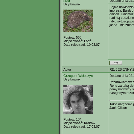
nitjer
Dodane dnia 02.
Użytkownik
Fajnie dowiedzie
impreza. Bardzo
dniach. Uniemoż
nad nią codzienn
tylko sytuacja p
jasna - nie zmar
Postów:
568
Miejscowość:
Łódź
Data rejestracji:
10.03.07
Autor
RE: JESIENNY 
Grzegorz Wołoszyn
Dodane dnia 02.
Użytkownik
Pozdrawiam wszy
Reny za taką dete
pomysłodawcy spo
następnym raze
Takie natężenie 
Jack Gilbert
Postów:
134
Miejscowość:
Kraków
Data rejestracji:
17.03.07