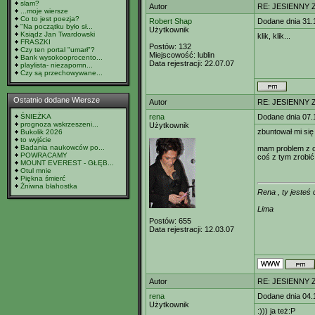
slam?
Autor
RE: JESIENNY 
...moje wiersze
Co to jest poezja?
Robert Shap
Dodane dnia 31.
"Na początku było sł...
Użytkownik
Ksiądz Jan Twardowski
klik, klik...
FRASZKI
Postów:
132
Czy ten portal "umarł"?
Miejscowość:
lublin
Bank wysokooprocento...
Data rejestracji:
22.07.07
playlista- niezapomn...
Czy są przechowywane...
Ostatnio dodane Wiersze
Autor
RE: JESIENNY 
ŚNIEŻKA
rena
Dodane dnia 07.
prognoza wskrzeszeni...
Użytkownik
zbuntował mi się
Bukolik 2026
to wyjście
Badania naukowców po...
mam problem z o
POWRACAMY
coś z tym zrobić
MOUNT EVEREST - GŁĘB...
Otul mnie
Piękna śmierć
Żniwna błahostka
Rena , ty jesteś
Lima
Postów:
655
Data rejestracji:
12.03.07
Autor
RE: JESIENNY 
rena
Dodane dnia 04.
Użytkownik
:))) ja też:P