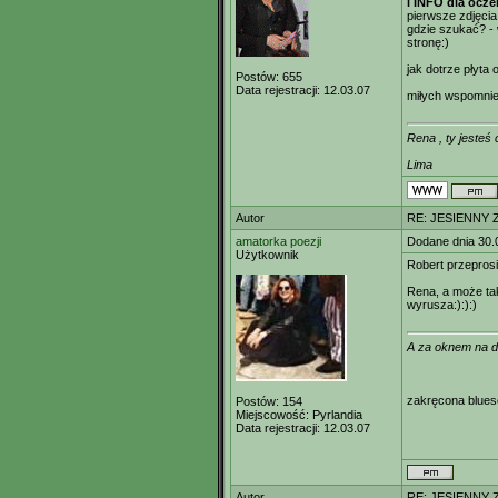
i INFO dla ocze
pierwsze zdjęcia 
gdzie szukać? - 
stronę:)
jak dotrze płyta
Postów:
655
Data rejestracji:
12.03.07
miłych wspomnie
Rena , ty jesteś
Lima
Autor
RE: JESIENNY 
amatorka poezji
Dodane dnia 30.
Użytkownik
Robert przeprosi
Rena, a może tak
wyrusza:):):)
A za oknem na d
zakręcona blue
Postów:
154
Miejscowość:
Pyrlandia
Data rejestracji:
12.03.07
Autor
RE: JESIENNY 