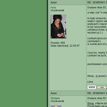
Autor
RE: JESIENNY 
rena
Dodane dnia 03.
Użytkownik
a więc (od "a wię
to było straszne.
wejść! ciężko wi
wodzach i macie 
to już wszystkie 
zamieszczone..br
wystarczy:) )
czekam jeszcze n
zamówień:)
Postów:
655
w sumie jest ich 
Data rejestracji:
12.03.07
i kurcze, mamy 9
czekam na tych, c
pozdrawiam serd
Rena , ty jesteś
Lima
Autor
RE: JESIENNY 
Elżbieta
Dodane dnia 03.
Użytkownik
Rena,
zdjęcia ju
Pozdrówka od nas