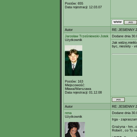
Postów:
655
Data rejestracji:
12.03.07
Autor
RE: JESIENNY 
Jarosław Trześniewski-Jotek
Dodane dnia 30.
Użytkownik
Jak widzę,mieliś
byc, niestety
- v
Postów:
163
Miejscowość:
Mława/Warszawa
Data rejestracji:
01.12.08
Autor
RE: JESIENNY 
rena
Dodane dnia 30.
Użytkownik
Irga - zaprasza
Grażyna - hm...
Robert , co Ty na