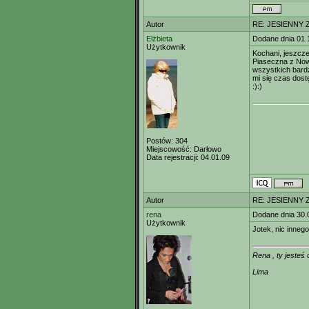
Autor
RE: JESIENNY 
Elżbieta
Dodane dnia 01.
Użytkownik
Kochani, jeszcz
Piaseczna z Now
wszystkich bardz
mi się czas dos
:):)
Postów:
304
Miejscowość:
Darłowo
Data rejestracji:
04.01.09
Autor
RE: JESIENNY 
rena
Dodane dnia 30.
Użytkownik
Jotek, nic innego
Rena , ty jesteś
Lima