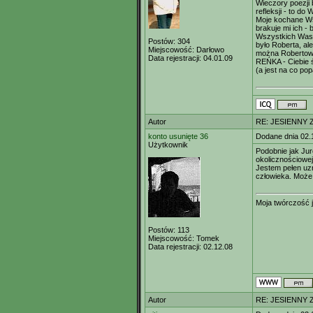
Wieczory poezji 
refleksji - to do
Moje kochane Wsp
brakuje mi ich - 
Wszystkich Was ś
Postów:
304
było Roberta, al
Miejscowość:
Darłowo
można Robertow
Data rejestracji:
04.01.09
REŃKA - Ciebie 
(a jest na co pop
Autor
RE: JESIENNY 
konto usunięte 36
Dodane dnia 02.
Użytkownik
Podobnie jak Jur
okolicznościowej 
Jestem pełen uzn
człowieka. Może 
Moja twórczość je
Postów:
113
Miejscowość:
Tomek
Data rejestracji:
02.12.08
Autor
RE: JESIENNY 