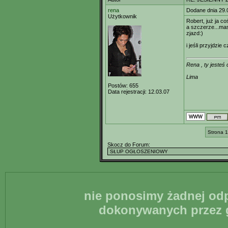
rena
Dodane dnia 29.
Użytkownik
Robert, już ja c
a szczerze...ma
zjazd:)
i jeśli przyjdzie
Rena , ty jesteś
Lima
Postów:
655
Data rejestracji:
12.03.07
Strona 1
Skocz do Forum:
nie ponosimy żadnej odp
dokonywanych przez g