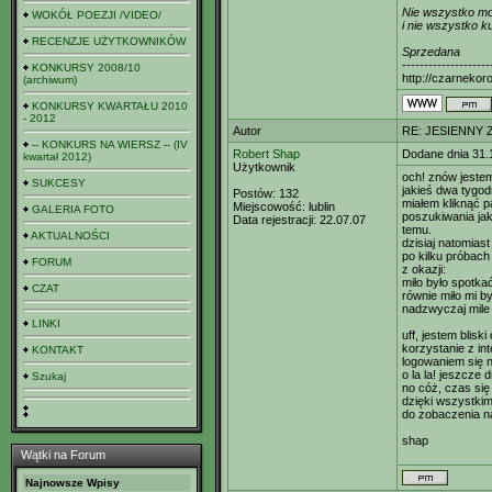
Nie wszystko m
WOKÓŁ POEZJI /VIDEO/
i nie wszystko ku
RECENZJE UŻYTKOWNIKÓW
Sprzedana
--------------------
KONKURSY 2008/10
http://czarnekor
(archiwum)
KONKURSY KWARTAŁU 2010
- 2012
Autor
RE: JESIENNY 
-- KONKURS NA WIERSZ -- (IV
Robert Shap
Dodane dnia 31.
kwartał 2012)
Użytkownik
och! znów jestem
SUKCESY
jakieś dwa tygod
Postów:
132
miałem kliknąć p
Miejscowość:
lublin
GALERIA FOTO
poszukiwania jak
Data rejestracji:
22.07.07
temu.
AKTUALNOŚCI
dzisiaj natomias
po kilku próbach
FORUM
z okazji:
miło było spotka
CZAT
równie miło mi b
nadzwyczaj mile
LINKI
uff, jestem bliski
korzystanie z in
KONTAKT
logowaniem się n
o la la! jeszcze d
Szukaj
no cóż, czas się
dzięki wszystkim
do zobaczenia n
shap
Wątki na Forum
Najnowsze Wpisy