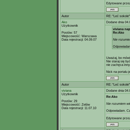
Edytowane prz
Autor
RE: "Leć sokole"
Ako
Dodane dnia 04.
Użytkownik
viviana nap
Postów:
57
Re:Ako
Miejscowość:
Warszawa
Data rejestracji:
04.09.07
Nie rozumiem
Odpowiadam.
Uważaj, bo mówi
Nie staraj się by
nie zachęca inny
Nick na portalu 
Autor
RE: "Leć sokole"
viviana
Dodane dnia 04.
Użytkownik
Re:Ako
Postów:
29
Nie rozumiem wię
Miejscowość:
Zelów
Data rejestracji:
11.07.10
Odpowiadam. Czy
Edytowane prz