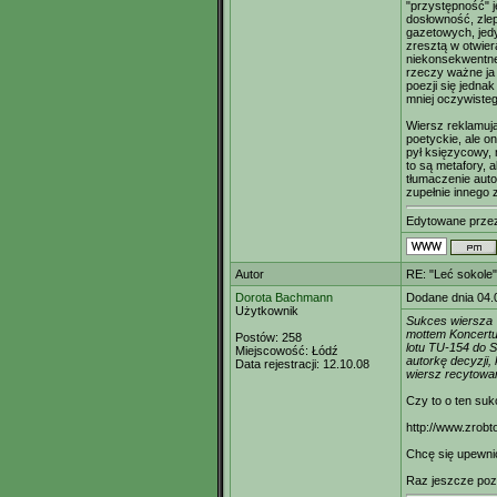
"przystępność" j
dosłowność, zlep
gazetowych, jed
zresztą w otwiera
niekonsekwentne
rzeczy ważne ja 
poezji się jedna
mniej oczywisteg
Wiersz reklamują
poetyckie, ale o
pył księzycowy, 
to są metafory, 
tłumaczenie auto
zupełnie innego 
Edytowane prz
Autor
RE: "Leć sokole"
Dorota Bachmann
Dodane dnia 04.
Użytkownik
Sukces wiersza "
mottem Koncertu 
Postów:
258
lotu TU-154 do S
Miejscowość:
Łódź
autorkę decyzji
Data rejestracji:
12.10.08
wiersz recytowa
Czy to o ten su
http://www.zrob
Chcę się upewni
Raz jeszcze pozd