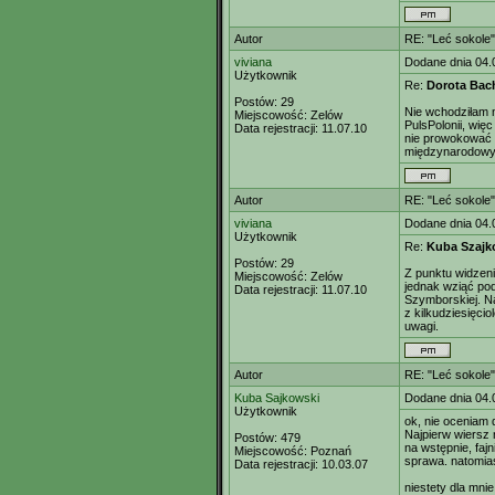
Autor
RE: "Leć sokole"
viviana
Dodane dnia 04.
Użytkownik
Re:
Dorota Ba
Postów:
29
Nie wchodziłam 
Miejscowość:
Zelów
PulsPolonii, więc
Data rejestracji:
11.07.10
nie prowokować 
międzynarodowy.
Autor
RE: "Leć sokole"
viviana
Dodane dnia 04.
Użytkownik
Re:
Kuba Szajk
Postów:
29
Z punktu widzeni
Miejscowość:
Zelów
jednak wziąć pod
Data rejestracji:
11.07.10
Szymborskiej. Na
z kilkudziesięci
uwagi.
Autor
RE: "Leć sokole"
Kuba Sajkowski
Dodane dnia 04.
Użytkownik
ok, nie oceniam 
Najpierw wiersz
Postów:
479
na wstępnie, faj
Miejscowość:
Poznań
sprawa. natomias
Data rejestracji:
10.03.07
niestety dla mni