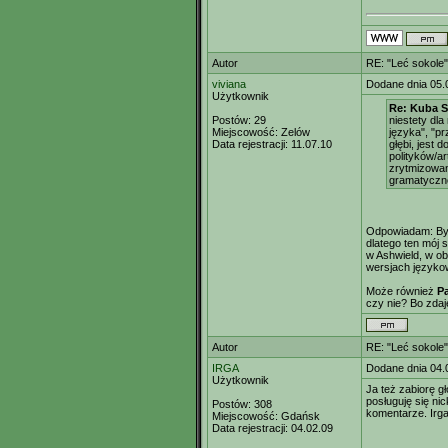
Autor
RE: "Leć sokole"
viviana
Dodane dnia 05.
Użytkownik
Re: Kuba S
Postów:
29
niestety dla
Miejscowość:
Zelów
języka", "p
Data rejestracji:
11.07.10
głębi, jest 
polityków/a
zrytmizowan
gramatyczne
Odpowiadam: Być 
dlatego ten mój
w Ashwield, w o
wersjach językow
Może również
P
czy nie? Bo zdaje
Autor
RE: "Leć sokole"
IRGA
Dodane dnia 04.
Użytkownik
Ja też zabiorę g
posługuję się ni
Postów:
308
komentarze. Irg
Miejscowość:
Gdańsk
Data rejestracji:
04.02.09