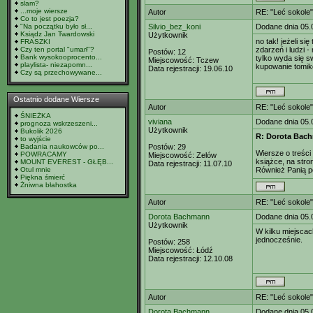
slam?
...moje wiersze
Autor
RE: "Leć sokole"
Co to jest poezja?
"Na początku było sł...
Silvio_bez_koni
Dodane dnia 05.
Ksiądz Jan Twardowski
Użytkownik
no tak! jeżeli s
FRASZKI
Czy ten portal "umarł"?
zdarzeń i ludzi -
Postów:
12
Bank wysokooprocento...
tylko wyda się sw
Miejscowość:
Tczew
playlista- niezapomn...
kupowanie tomikó
Data rejestracji:
19.06.10
Czy są przechowywane...
Ostatnio dodane Wiersze
Autor
RE: "Leć sokole"
ŚNIEŻKA
viviana
Dodane dnia 05.
prognoza wskrzeszeni...
Użytkownik
Bukolik 2026
R: Dorota Bac
to wyjście
Badania naukowców po...
Postów:
29
Wiersze o treści
POWRACAMY
Miejscowość:
Zelów
książce, na stro
MOUNT EVEREST - GŁĘB...
Data rejestracji:
11.07.10
Otul mnie
Również Panią 
Piękna śmierć
Żniwna błahostka
Autor
RE: "Leć sokole"
Dorota Bachmann
Dodane dnia 05.
Użytkownik
W kilku miejscac
jednocześnie.
Postów:
258
Miejscowość:
Łódź
Data rejestracji:
12.10.08
Autor
RE: "Leć sokole"
Dorota Bachmann
Dodane dnia 05.