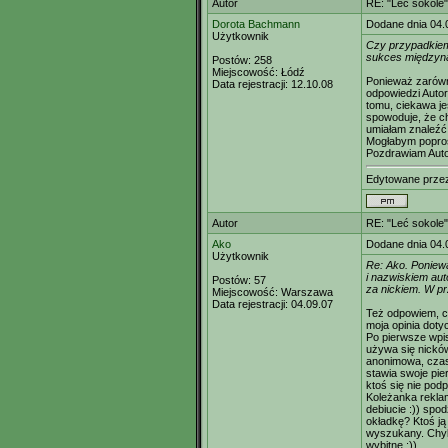
Autor
RE: "Leć sokole"
Dorota Bachmann
Dodane dnia 04.
Użytkownik
Czy przypadkiem n
sukces międzyna
Postów:
258
Miejscowość:
Łódź
Ponieważ zarówno
Data rejestracji:
12.10.08
odpowiedzi Autor
tomu, ciekawa j
spowoduje, że ch
umiałam znaleźć
Mogłabym poprosi
Pozdrawiam Auto
Edytowane prz
Autor
RE: "Leć sokole"
Ako
Dodane dnia 04.
Użytkownik
Re: Ako. Poniew
i nazwiskiem aut
Postów:
57
za nickiem. W pr
Miejscowość:
Warszawa
Data rejestracji:
04.09.07
Też odpowiem, c
moja opinia doty
Po pierwsze wpis
używa się nickó
anonimowa, czas
stawia swoje pie
ktoś się nie podp
Koleżanka reklam
debiucie :)) sp
okładkę? Ktoś ją 
wyszukany. Chyb
wybitne :))