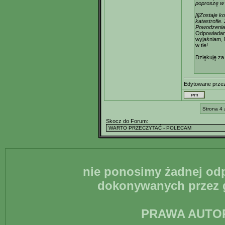
poproszę w 
[i]Zostaje 
katastrofie.
Powodzenia
Odpowiadam:
wyjaśniam,
w tle!
Dziękuję za
Edytowane prz
Strona 4 
Skocz do Forum:
nie ponosimy żadnej odp
dokonywanych przez g
PRAWA AUTO