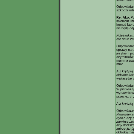
Odpowiadam:
szkodzi lud
Re: Ako.
Po
imieniem i 
komuś kto u
nie będę od
Koleżanka m
Nie są to za
Odpowiadam
sprawy na u
językiem p
czytelników
mam na uwad
mnie.
A z krytyką 
okładce ksi
wakacyjne w
Odpowiadam:
W pierwszej
wydawnictwa
przecież ci 
A z krytyką n
Odpowiadam:
Panów/ań za
ręce?, czy 
zamieszczon
inny wiersz
którzy już j
okładką mają