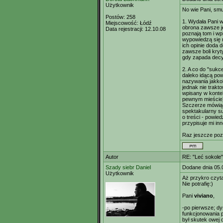
Użytkownik
No wie Pani, smu
Postów:
258
1. Wydała Pani w
Miejscowość:
Łódź
obrona zawsze je
Data rejestracji:
12.10.08
poznają tom i wp
wypowiedzą się n
ich opinie doda 
zawsze boli kryty
gdy zapada decy
2. A co do "sukc
daleko idącą pow
nazywania jakko
jednak nie trakt
wpisany w kontek
pewnym mieście),
Szczerze mówiąc
spektakularny s
o treści - powie
przypisuje mi inn
Raz jeszcze po
Autor
RE: "Leć sokole"
Szady siebr Daniel
Dodane dnia 05.
Użytkownik
Aż przykro czyta
Nie potrafię:)
Pani
viviano
,
-po pierwsze; dy
funkcjonowania p
był skutek owej 