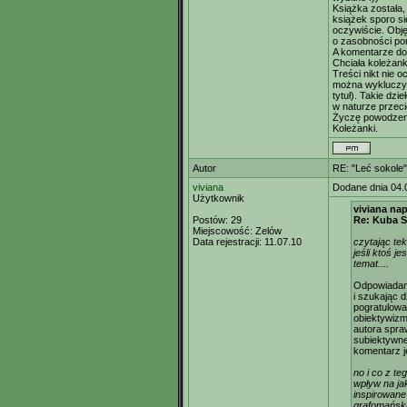
Książka została,
książek sporo si
oczywiście. Obję
o zasobności por
A komentarze do
Chciała koleżank
Treści nikt nie o
można wykluczyć,
tytuł). Takie dz
w naturze przec
Życzę powodzenia
Koleżanki.
Autor
RE: "Leć sokole"
viviana
Dodane dnia 04.
Użytkownik
viviana nap
Postów:
29
Re: Kuba S
Miejscowość:
Zelów
Data rejestracji:
11.07.10
czytając tek
jeśli ktoś 
temat....
Odpowiadam: 
i szukając 
pogratulowa
obiektywizm
autora spr
subiektywne
komentarz je
no i co z te
wpływ na ja
inspirowane
grafomański