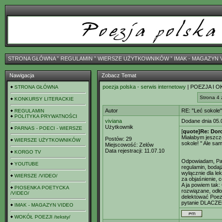
STRONA GŁÓWNA
ˇ
REGULAMIN
ˇ
WIERSZE UŻYTKOWNIKÓW
ˇ
IMAK - MAGAZYN 
Nawigacja
Zobacz Temat
poezja polska - serwis internetowy
| POEZJA I O
STRONA GŁÓWNA
Strona 4 
KONKURSY LITERACKIE
Autor
RE: "Leć sokole"
REGULAMIN
POLITYKA PRYWATNOŚCI
viviana
Dodane dnia 05.
Użytkownik
PARNAS - POECI - WIERSZE
[
quote]Re: Dor
Miałabym jeszcze 
Postów:
29
WIERSZE UŻYTKOWNIKÓW
sokole! " Ale sam
Miejscowość:
Zelów
Data rejestracji:
11.07.10
KORGO TV
Odpowiadam, Pan
YOUTUBE
regulamin, bodaj
wyłącznie dla le
WIERSZE /VIDEO/
za objaśnienie, c
A ja powiem tak:
PIOSENKA POETYCKA
rozwiązane, odło
/VIDEO/
delektować Poez
pytanie DLACZE
IMAK - MAGAZYN VIDEO
WOKÓŁ POEZJI /teksty/