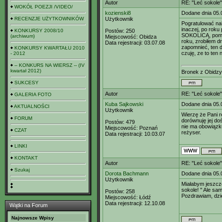
Autor
RE: "Leć sokole"
WOKÓŁ POEZJI /VIDEO/
kozienski8
Dodane dnia 05.
RECENZJE UŻYTKOWNIKÓW
Użytkownik
Pogratulować nal
inaczej, po roku
KONKURSY 2008/10
Postów:
250
SOKOLICĄ, pomyś
(archiwum)
Miejscowość:
Obidza
roku, zrobiłem 
Data rejestracji:
03.07.08
zapomnieć, ten d
KONKURSY KWARTAŁU 2010
czuję, ze to ten 
- 2012
-- KONKURS NA WIERSZ -- (IV
kwartał 2012)
Bronek z Obidzy
SUKCESY
Autor
RE: "Leć sokole"
GALERIA FOTO
Kuba Sajkowski
Dodane dnia 05.
AKTUALNOŚCI
Użytkownik
Wierzę że Pani r
FORUM
dorównuję jej do
Postów:
479
nie ma obowiązk
Miejscowość:
Poznań
CZAT
reżyser.
Data rejestracji:
10.03.07
LINKI
KONTAKT
Autor
RE: "Leć sokole"
Szukaj
Dorota Bachmann
Dodane dnia 05.
Użytkownik
Miałabym jeszcze 
sokole! " Ale sa
Postów:
258
Pozdrawiam, dzi
Miejscowość:
Łódź
Data rejestracji:
12.10.08
Wątki na Forum
Najnowsze Wpisy