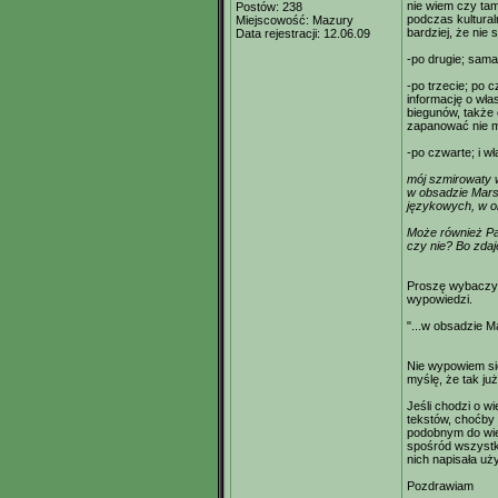
nie wiem czy tam
Postów:
238
podczas kultura
Miejscowość:
Mazury
bardziej, że ni
Data rejestracji:
12.06.09
-po drugie; sama
-po trzecie; po 
informację o wła
biegunów, także
zapanować nie m
-po czwarte; i w
mój szmirowaty 
w obsadzie Mars
językowych, w ob
Może również Pa
czy nie? Bo zdaje
Proszę wybaczyć
wypowiedzi.
"...w obsadzie M
Nie wypowiem się
myślę, że tak już
Jeśli chodzi o w
tekstów, choćby
podobnym do wi
spośród wszystk
nich napisała u
Pozdrawiam