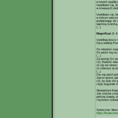
w twoich opadłyc
Uwielbiam cię, d
w krwawych okiś
Uwielbiam cię, b
w którym wieczn
podpływając do 
tajemną ścieżką.
(...)
Magnificat
(fr. 
Uwielbiaj duszo
Ojca wielkiej Poe
On młodość moj
On pieśń mą na
(...)
Za poezję Go uwi
r11; Radość wład
że się we słowo 
że zbierasz tę d
(...)
Oto się pieśń jed
Ziarno tęskni, j
r11; by były me 
i były bogumiłe 
Słowiańska Księg
Jak chórów zma
pieśnią świętą, 
i hymnem człowi
Sylwicznie i libe
https://bzakrzew