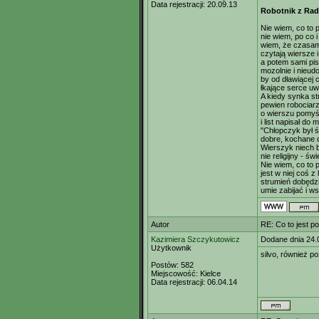
Data rejestracji:
20.09.13
Robotnik z Ra
Nie wiem, co to 
nie wiem, po co i
wiem, że czasam
czytają wiersze i
a potem sami pis
mozolnie i nieudo
by od dławiącej 
łkające serce uw
A kiedy synka str
pewien robociar
o wierszu pomyś
i list napisał do m
"Chłopczyk był ś
dobre, kochane d
Wierszyk niech b
nie religijny - świ
Nie wiem, co to 
jest w niej coś z
strumień dobędzi
umie zabijać i w
Autor
RE: Co to jest p
Kazimiera Szczykutowicz
Dodane dnia 24.
Użytkownik
silvo, również po
Postów:
582
Miejscowość:
Kielce
Data rejestracji:
06.04.14