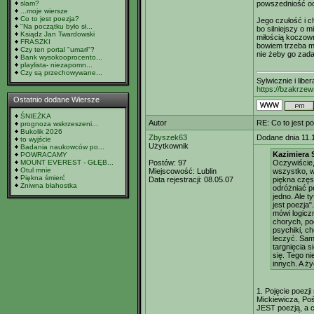
slam?
powszedniość ocal
...moje wiersze
Co to jest poezja?
Jego czułość i 
"Na początku było sł...
bo silniejszy o 
Ksiądz Jan Twardowski
miłością koczow
FRASZKI
bowiem trzeba mi
Czy ten portal "umarł"?
nie żeby go zada
Bank wysokooprocento...
playlista- niezapomn...
Czy są przechowywane...
Sylwicznie i libe
https://bzakrzew
Ostatnio dodane Wiersze
ŚNIEŻKA
Autor
RE: Co to jest p
prognoza wskrzeszeni...
Bukolik 2026
Zbyszek63
Dodane dnia 11.
to wyjście
Użytkownik
Badania naukowców po...
Kazimiera 
POWRACAMY
MOUNT EVEREST - GŁĘB...
Postów:
97
Oczywiście, 
Otul mnie
Miejscowość:
Lublin
wszystko, w
Piękna śmierć
Data rejestracji:
08.05.07
piękna częs
Żniwna błahostka
odróżniać po
jedno. Ale t
jest poezja"
mówi logiczn
chorych, po
psychiki, c
leczyć. Sam
targnięcia s
się. Tego n
innych. A ży
1. Pojęcie poezj
Mickiewicza, Poś
JEST poezją, a 