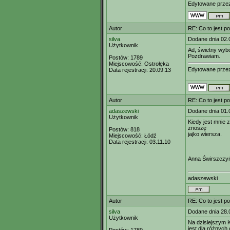
Edytowane prz
Autor
RE: Co to jest p
silva
Dodane dnia 02.
Użytkownik
Ad, świetny wyb
Pozdrawiam.
Postów:
1789
Miejscowość:
Ostrołęka
Edytowane prz
Data rejestracji:
20.09.13
Autor
RE: Co to jest p
adaszewski
Dodane dnia 01.
Użytkownik
Kiedy jest mnie 
znoszę
Postów:
818
jajko wiersza.
Miejscowość:
Łódź
Data rejestracji:
03.11.10
Anna Świrszczy
adaszewski
Autor
RE: Co to jest p
silva
Dodane dnia 28.
Użytkownik
Na dzisiejszym 
jest dla różnych