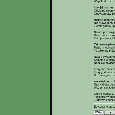
Współ-odczuć mę
I tak jak kot, jes
Obojętna niestety
Obawiam się, że k
Historia natural
Nie prowadźmy ta
Ziemia gadów i p
Natura pożerając
Dzień i noc czyn
I kto ją stworzy
Tak, niewątpliwie
Pająki, modliszki
To tylko my mów
Nasza świadomoś
Samotne w blad
Nadzieje pokłada
Który nie może n
Który jest nam p
Bo Jemu, jak ozn
Ale jeżeli tak, to l
Nad każdą schw
Wszechświat dla
Oto ile wynika z 
Teologiczny aug
Z którym chodzić 
Edytowane prz