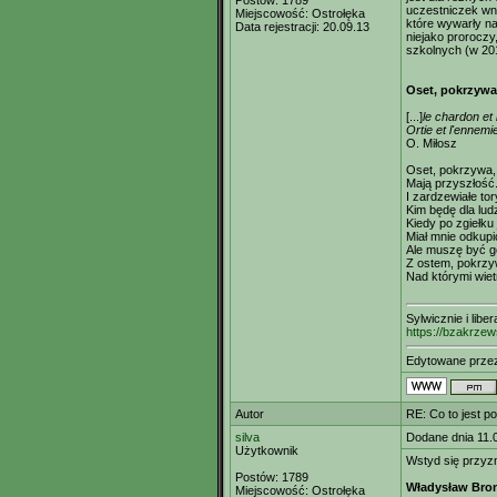
Postów:
1789
uczestniczek wn
Miejscowość:
Ostrołęka
które wywarły n
Data rejestracji:
20.09.13
niejako proroczy
szkolnych (w 201
Oset, pokrzywa
[...]
le chardon et 
Ortie et l'ennem
O. Miłosz
Oset, pokrzywa, 
Mają przyszłość.
I zardzewiałe tor
Kim będę dla lud
Kiedy po zgiełk
Miał mnie odkupi
Ale muszę być g
Z ostem, pokrzy
Nad którymi wiet
Sylwicznie i libe
https://bzakrzew
Edytowane prz
Autor
RE: Co to jest p
silva
Dodane dnia 11.
Użytkownik
Wstyd się przyzn
Postów:
1789
Władysław Bro
Miejscowość:
Ostrołęka