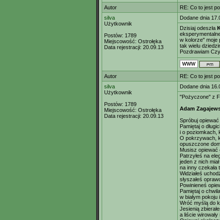
Autor
RE: Co to jest p
silva
Dodane dnia 17.
Użytkownik
Dzisiaj odeszła
K
eksperymentalne
Postów:
1789
w kolorze" moje
Miejscowość:
Ostrołęka
tak wielu dziedzi
Data rejestracji:
20.09.13
Pozdrawiam Czyt
Autor
RE: Co to jest p
silva
Dodane dnia 16.
Użytkownik
"Pożyczone" z FB
Postów:
1789
Adam Zagajews
Miejscowość:
Ostrołęka
Data rejestracji:
20.09.13
Spróbuj opiewać
Pamiętaj o długi
i o poziomkach, 
O pokrzywach, k
opuszczone dom
Musisz opiewać 
Patrzyłeś na eleg
jeden z nich mia
na inny czekała 
Widziałeś uchodź
słyszałeś oprawc
Powinieneś opie
Pamiętaj o chwil
w białym pokoju i
Wróć myślą do k
Jesienią zbierał
a liście wirowały