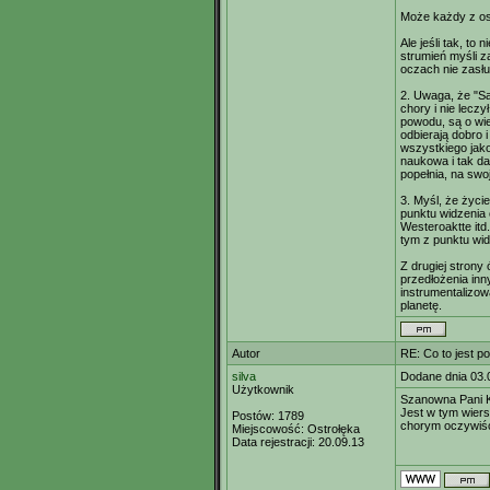
Może każdy z o
Ale jeśli tak, to 
strumień myśli z
oczach nie zasł
2. Uwaga, że "Sa
chory i nie leczy
powodu, są o wiel
odbierają dobro i 
wszystkiego jak
naukowa i tak dal
popełnia, na swo
3. Myśl, że życi
punktu widzenia 
Westeroaktte itd
tym z punktu widz
Z drugiej stron
przedłożenia in
instrumentalizow
planetę.
Autor
RE: Co to jest p
silva
Dodane dnia 03.
Użytkownik
Szanowna Pani Ka
Jest w tym wiersz
Postów:
1789
chorym oczywiśc
Miejscowość:
Ostrołęka
Data rejestracji:
20.09.13