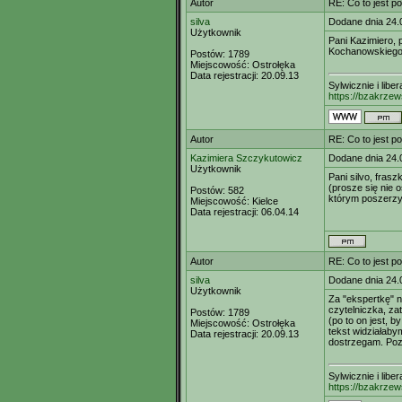
Autor
RE: Co to jest p
silva
Dodane dnia 24.
Użytkownik
Pani Kazimiero,
Kochanowskiego,
Postów:
1789
Miejscowość:
Ostrołęka
Data rejestracji:
20.09.13
Sylwicznie i libe
https://bzakrzew
Autor
RE: Co to jest p
Kazimiera Szczykutowicz
Dodane dnia 24.
Użytkownik
Pani silvo, fras
(prosze się nie 
Postów:
582
którym poszerz
Miejscowość:
Kielce
Data rejestracji:
06.04.14
Autor
RE: Co to jest p
silva
Dodane dnia 24.
Użytkownik
Za "ekspertkę" n
czytelniczka, z
Postów:
1789
(po to on jest, b
Miejscowość:
Ostrołęka
tekst widziałab
Data rejestracji:
20.09.13
dostrzegam. Po
Sylwicznie i libe
https://bzakrzew