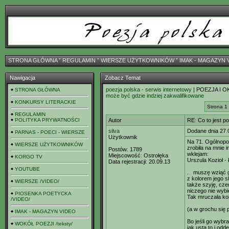
STRONA GŁÓWNA
ˇ
REGULAMIN
ˇ
WIERSZE UŻYTKOWNIKÓW
ˇ
IMAK - MAGAZYN 
Nawigacja
Zobacz Temat
poezja polska - serwis internetowy
| POEZJA I O
STRONA GŁÓWNA
może być gdzie indziej zakwalifikowane
KONKURSY LITERACKIE
Strona 1
REGULAMIN
POLITYKA PRYWATNOŚCI
Autor
RE: Co to jest p
silva
Dodane dnia 27.
PARNAS - POECI - WIERSZE
Użytkownik
Na 71. Ogólnopo
WIERSZE UŻYTKOWNIKÓW
zrobiła na mnie 
Postów:
1789
wklejam:
Miejscowość:
Ostrołęka
KORGO TV
Urszula Kozioł -
Data rejestracji:
20.09.13
YOUTUBE
... muszę wziąć 
z kolorem jego 
WIERSZE /VIDEO/
także szyję, cze
niczego nie wybi
PIOSENKA POETYCKA
Tak mruczała kob
/VIDEO/
(a w grochu się 
IMAK - MAGAZYN VIDEO
Bo jeśli go wybr
WOKÓŁ POEZJI /teksty/
jak usta to i od