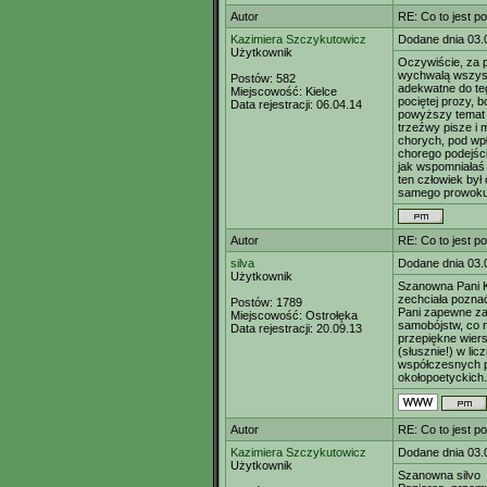
Autor
RE: Co to jest p
Kazimiera Szczykutowicz
Dodane dnia 03.
Użytkownik
Oczywiście, za p
wychwalą wszystk
Postów:
582
adekwatne do te
Miejscowość:
Kielce
pociętej prozy, b
Data rejestracji:
06.04.14
powyższy temat -
trzeźwy pisze i m
chorych, pod wpł
chorego podejści
jak wspomniałaś 
ten człowiek był 
samego prowokuje
Autor
RE: Co to jest p
silva
Dodane dnia 03.
Użytkownik
Szanowna Pani Ka
zechciała poznać
Postów:
1789
Pani zapewne za
Miejscowość:
Ostrołęka
samobójstw, co n
Data rejestracji:
20.09.13
przepiękne wiers
(słusznie!) w l
współczesnych p
okołopoetyckich
Autor
RE: Co to jest p
Kazimiera Szczykutowicz
Dodane dnia 03.
Użytkownik
Szanowna silvo