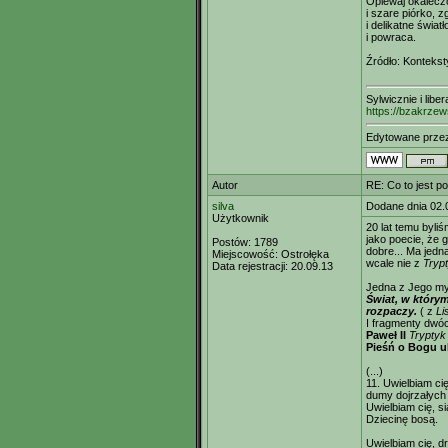
Opiewaj okalecz
i szare piórko, 
i delikatne światł
i powraca.
Źródło: Kontekst
Sylwicznie i libe
https://bzakrzew
Edytowane prz
Autor
RE: Co to jest p
silva
Dodane dnia 02.
Użytkownik
20 lat temu byli
jako poecie, że 
Postów:
1789
dobre... Ma jedna
Miejscowość:
Ostrołęka
wcale nie z
Tryp
Data rejestracji:
20.09.13
Jedna z Jego myś
Świat, w którym
rozpaczy.
( z
Li
I fragmenty dwó
Paweł II
Tryptyk
Pieśń o Bogu u
(...)
11. Uwielbiam cię
dumy dojrzałych
Uwielbiam cię, si
Dziecinę bosą.
Uwielbiam cię, d