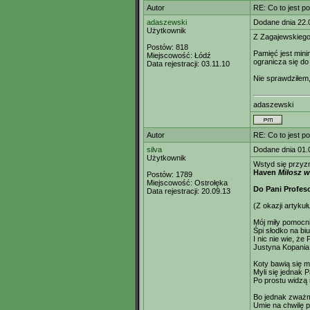
Autor
RE: Co to jest p
adaszewski
Dodane dnia 22.
Użytkownik
Z Zagajewskieg
Postów:
818
Pamięć jest mini
Miejscowość:
Łódź
ogranicza się do
Data rejestracji:
03.11.10
Nie sprawdziłem, 
adaszewski
Autor
RE: Co to jest p
silva
Dodane dnia 01.
Użytkownik
Wstyd się przyzn
Haven
Miłosz w 
Postów:
1789
Miejscowość:
Ostrołęka
Do Pani Profeso
Data rejestracji:
20.09.13
(Z okazji artyku
Mój miły pomocni
Śpi słodko na b
I nic nie wie, że
Justyna Kopania
Koty bawią się 
Myli się jednak P
Po prostu widzą 
Bo jednak zważm
Umie na chwilę p