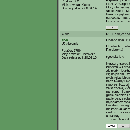
Papieros, przemy
Postów:
582
ludzie z margines
Miejscowość:
Kielce
który stoczył si
Data rejestracji:
06.04.14
społecznego. Ni
literatura piękna
nazywasz poezj
Przepraszam za 
Autor
RE: Co to jest p
silva
Dodane dnia 03.
Użytkownik
PP wkrótce znikn
Facebooka)
Postów:
1789
Miejscowość:
Ostrołęka
ręce pianisty
Data rejestracji:
20.09.13
literaturę trzeb
kundera w zdrad
ale nigdy nie zdr
cię na pisaniu, z
twoja ręka. biegn
bądź twardy i ni
rygorze. i czyta
zniszczenia, kt
na rautach i bank
gdzie siedzisz i 
papierosa. zadba
najlepsza w twoic
kosztów, nocleg 
nie zabrudzisz r
siedzisz na sali,
u pianisty.
z tomu: Dziennik