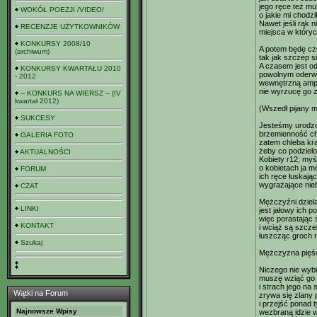
jego ręce też mu
WOKÓŁ POEZJI /VIDEO/
o jakie mi chodzi
Nawet jeśli rąk n
RECENZJE UŻYTKOWNIKÓW
miejsca w któryc
KONKURSY 2008/10
A potem będę cz
(archiwum)
tak jak szczep s
A czasem jest od
KONKURSY KWARTAŁU 2010
powolnym oderw
- 2012
wewnętrzną ampu
nie wyrzucę go z 
-- KONKURS NA WIERSZ -- (IV
kwartał 2012)
(Wszedł pijany m
SUKCESY
Jesteśmy urodzo
brzemienność chl
GALERIA FOTO
zatem chleba krąg
żeby co podziel
AKTUALNOŚCI
Kobiety r12; myś
o kobietach ja m
FORUM
ich ręce łuskają
wygrażające nie
CZAT
Mężczyźni dzielą
LINKI
jest jałowy ich p
więc porastając 
KONTAKT
i wciąż są szcze
łuszcząc groch 
Szukaj
Mężczyzna pięści
Niczego nie wybi
muszę wziąć go 
i strach jego na
Wątki na Forum
zrywa się zlany 
i przejść ponad 
Najnowsze Wpisy
wezbraną idzie 