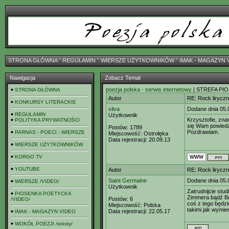
STRONA GŁÓWNA
ˇ
REGULAMIN
ˇ
WIERSZE UŻYTKOWNIKÓW
ˇ
IMAK - MAGAZYN 
Nawigacja
Zobacz Temat
poezja polska - serwis internetowy
| STREFA PIO
STRONA GŁÓWNA
Autor
RE: Rock lirycz
KONKURSY LITERACKIE
silva
Dodane dnia 05.
REGULAMIN
Użytkownik
Krzysztofie, zna
POLITYKA PRYWATNOŚCI
się Wam powiedzi
Postów:
1789
Pozdrawiam.
PARNAS - POECI - WIERSZE
Miejscowość:
Ostrołęka
Data rejestracji:
20.09.13
WIERSZE UŻYTKOWNIKÓW
KORGO TV
YOUTUBE
Autor
RE: Rock lirycz
Saint Germaine
Dodane dnia 05.
WIERSZE /VIDEO/
Użytkownik
Zatrudnijcie stud
PIOSENKA POETYCKA
Zimmera bądź Be
Postów:
6
/VIDEO/
coś z tego będzie
Miejscowość:
Polska
takimi jak wymi
Data rejestracji:
22.05.17
IMAK - MAGAZYN VIDEO
WOKÓŁ POEZJI /teksty/