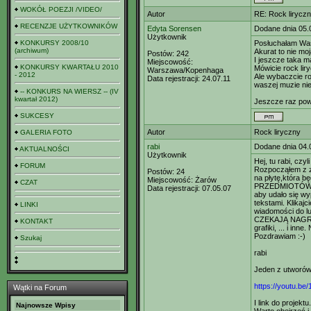
WOKÓŁ POEZJI /VIDEO/
Autor
RE: Rock lirycz
RECENZJE UŻYTKOWNIKÓW
Edyta Sorensen
Dodane dnia 05.
Użytkownik
KONKURSY 2008/10
Posłuchałam Wasz
(archiwum)
Akurat to nie moj
Postów:
242
I jeszcze taka m
Miejscowość:
KONKURSY KWARTAŁU 2010
Mówicie rock lir
Warszawa/Kopenhaga
- 2012
Ale wybaczcie ro
Data rejestracji:
24.07.11
waszej muzie nie
-- KONKURS NA WIERSZ -- (IV
kwartał 2012)
Jeszcze raz pow
SUKCESY
Autor
Rock liryczny
GALERIA FOTO
rabi
Dodane dnia 04.
AKTUALNOŚCI
Użytkownik
Hej, tu rabi, czyl
FORUM
Rozpocząłem z ze
Postów:
24
na płytę,która
Miejscowość:
Żarów
CZAT
PRZEDMIOTÓW. Sz
Data rejestracji:
07.05.07
aby udało się w
tekstami. Klikaj
LINKI
wiadomości do lu
CZEKAJĄ NAGRODY
KONTAKT
grafiki, ... i i
Pozdrawiam :-)
Szukaj
rabi
Jeden z utworów 
https://youtu.be
Wątki na Forum
I link do projektu.
Najnowsze Wpisy