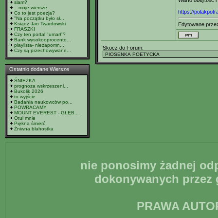
Warto obejrzeć i
slam?
...moje wiersze
https://polakpotr
Co to jest poezja?
"Na początku było sł...
Ksiądz Jan Twardowski
Edytowane prz
FRASZKI
Czy ten portal "umarł"?
Bank wysokooprocento...
playlista- niezapomn...
Skocz do Forum:
Czy są przechowywane...
Ostatnio dodane Wiersze
ŚNIEŻKA
prognoza wskrzeszeni...
Bukolik 2026
to wyjście
Badania naukowców po...
POWRACAMY
MOUNT EVEREST - GŁĘB...
Otul mnie
Piękna śmierć
Żniwna błahostka
nie ponosimy żadnej odp
dokonywanych przez g
PRAWA AUTO