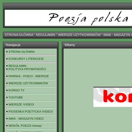
STRONA GŁÓWNA
ˇ
REGULAMIN
ˇ
WIERSZE UŻYTKOWNIKÓW
ˇ
IMAK - MAGAZYN 
Nawigacja
Witamy
STRONA GŁÓWNA
KONKURSY LITERACKIE
REGULAMIN
POLITYKA PRYWATNOŚCI
PARNAS - POECI - WIERSZE
WIERSZE UŻYTKOWNIKÓW
KORGO TV
YOUTUBE
WIERSZE /VIDEO/
PIOSENKA POETYCKA /VIDEO/
IMAK - MAGAZYN VIDEO
WOKÓŁ POEZJI /teksty/