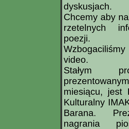
dyskusjach.
Chcemy aby nas
rzetelnych in
poezji.
Wzbogaciliśmy 
video.
Stałym pr
prezentowany
miesiącu, jest
Kulturalny IMA
Barana. Pre
nagrania pi