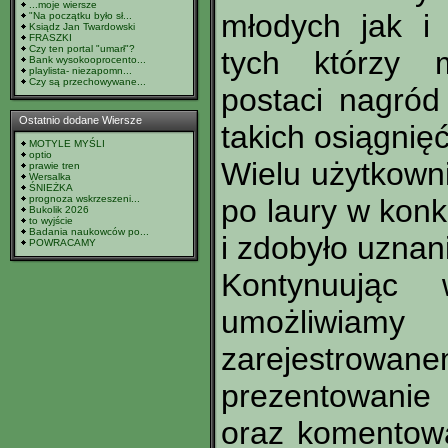
...moje wiersze
młodych jak i 
"Na początku było sł...
Ksiądz Jan Twardowski
FRASZKI
Czy ten portal "umarł"?
tych którzy 
Bank wysokooprocento...
playlista- niezapomn...
Czy są przechowywane...
postaci nagród 
Ostatnio dodane Wiersze
takich osiągnię
MOTYLE MYŚLI
optio
Wielu użytkown
prawie tren
Wersalka
ŚNIEŻKA
prognoza wskrzeszeni...
po laury w konk
Bukolik 2026
to wyjście
Badania naukowców po...
i zdobyło uznan
POWRACAMY
Kontynuując w
umożliwi
zarejestrowa
prezentowanie
oraz komentowa