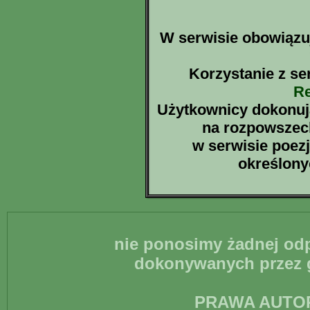
W serwisie obowiązuj
Korzystanie z se
Re
Użytkownicy dokonują
na rozpowszec
w serwisie poezj
określon
nie ponosimy żadnej odp
dokonywanych przez g
PRAWA AUTO