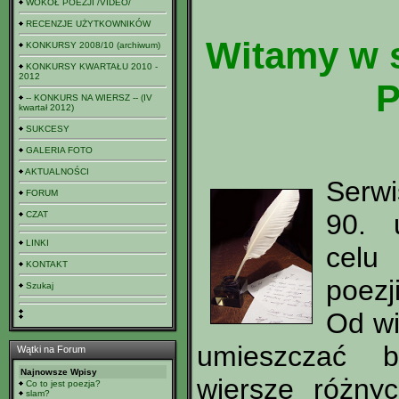
WOKÓŁ POEZJI /VIDEO/
RECENZJE UŻYTKOWNIKÓW
Witamy w s
KONKURSY 2008/10 (archiwum)
KONKURSY KWARTAŁU 2010 -
2012
P
-- KONKURS NA WIERSZ -- (IV
kwartał 2012)
SUKCESY
GALERIA FOTO
AKTUALNOŚCI
Serw
FORUM
90. 
CZAT
LINKI
celu 
KONTAKT
poezji
Szukaj
Od wi
umieszczać 
Wątki na Forum
Najnowsze Wpisy
wiersze różny
Co to jest poezja?
slam?