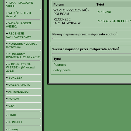
IMAK - MAGAZYN
Forum
Tytuł
VIDEO
WARTO PRZECZYTAĆ -
RE: Ekhm...
WOKÓŁ POEZJI
POLECAM
/teksty/
RECENZJE
RE: BIAŁYSTOK POETY
UŻYTKOWNIKÓW
WOKÓŁ POEZJI
/VIDEO/
RECENZJE
Newsy napisane przez małgorzata sochoń
UŻYTKOWNIKÓW
KONKURSY 2008/10
(archiwum)
Wiersze napisane przez małgorzata sochoń
KONKURSY
KWARTAŁU 2010 - 2012
Tytuł
-- KONKURS NA
Paprocie
WIERSZ -- (IV kwartał
dobry poeta
2012)
SUKCESY
GALERIA FOTO
AKTUALNOŚCI
FORUM
CZAT
LINKI
KONTAKT
Szukaj