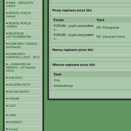
IMAK - MAGAZYN
VIDEO
Posty napisane przez Idzi
WOKÓŁ POEZJI
/teksty/
Forum
Tytuł
WOKÓŁ POEZJI
FORUM - czyli o wszystkim
/VIDEO/
RE: Pożegnanie
c...
RECENZJE
FORUM - czyli o wszystkim
RE: Zwracam honor
UŻYTKOWNIKÓW
c...
KONKURSY 2008/10
(archiwum)
Newsy napisane przez Idzi
KONKURSY
KWARTAŁU 2010 - 2012
-- KONKURS NA
Wiersze napisane przez Idzi
WIERSZ -- (IV kwartał
2012)
Tytuł
SUKCESY
Ona
GALERIA FOTO
Ambiwalencja
AKTUALNOŚCI
FORUM
CZAT
LINKI
KONTAKT
Szukaj