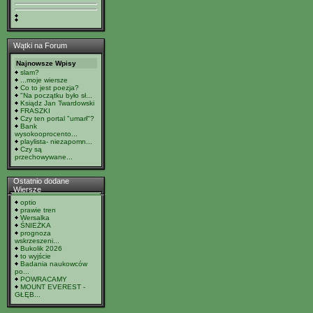
Wątki na Forum
Najnowsze Wpisy
slam?
...moje wiersze
Co to jest poezja?
"Na początku było sł...
Ksiądz Jan Twardowski
FRASZKI
Czy ten portal "umarł"?
Bank
wysokooprocento...
playlista- niezapomn...
Czy są
przechowywane...
Ostatnio dodane
Wiersze
optio
prawie tren
Wersalka
ŚNIEŻKA
prognoza
wskrzeszeni...
Bukolik 2026
to wyjście
Badania naukowców
po...
POWRACAMY
MOUNT EVEREST -
GŁĘB...