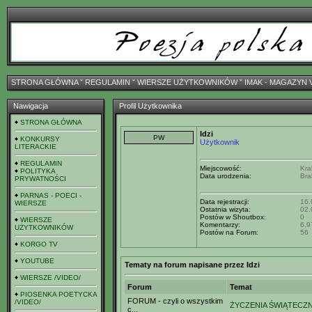
STRONA GŁÓWNA
ˇ
REGULAMIN
ˇ
WIERSZE UŻYTKOWNIKÓW
ˇ
IMAK - MAGAZYN 
Nawigacja
Profil Użytkownika
STRONA GŁÓWNA
Idzi
KONKURSY
Użytkownik
LITERACKIE
REGULAMIN
Miejscowość:
Kra
POLITYKA
Data urodzenia:
Bra
PRYWATNOŚCI
PARNAS - POECI -
Data rejestracji:
16.
WIERSZE
Ostatnia wizyta:
02.
Postów w Shoutbox:
0
WIERSZE
Komentarzy:
6,9
UŻYTKOWNIKÓW
Postów na Forum:
56
KORGO TV
YOUTUBE
Tematy na forum napisane przez Idzi
WIERSZE /VIDEO/
Forum
Temat
PIOSENKA POETYCKA
FORUM - czyli o wszystkim
/VIDEO/
ŻYCZENIA ŚWIĄTECZ
c...