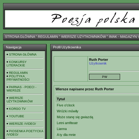
STRONA GŁÓWNA
ˇ
REGULAMIN
ˇ
WIERSZE UŻYTKOWNIKÓW
ˇ
IMAK - MAGAZYN 
Nawigacja
Profil Użytkownika
STRONA GŁÓWNA
Ruth Porter
KONKURSY
Użytkownik
LITERACKIE
REGULAMIN
POLITYKA
PRYWATNOŚCI
PARNAS - POECI -
Wiersze napisane przez Ruth Porter
WIERSZE
WIERSZE
Tytuł
UŻYTKOWNIKÓW
Five o'clock
KORGO TV
Wróżki mówiły
YOUTUBE
Może stanę się gwiazdą
Letni amfiteatr
WIERSZE /VIDEO/
Lianna
PIOSENKA POETYCKA
/VIDEO/
A ty dla mnie