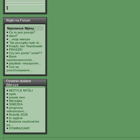
Wątki na Forum
Najnowsze Wpisy
Co to jest poezja?
slam?
...moje wiersze
"Na początku było sł...
Ksiądz Jan Twardowski
FRASZKI
Czy ten portal "umarł"?
Bank
wysokooprocento...
playlista- niezapomn...
Czy są
przechowywane...
Ostatnio dodane
Wiersze
MOTYLE MYŚLI
optio
prawie tren
Wersalka
ŚNIEŻKA
prognoza
wskrzeszeni...
Bukolik 2026
to wyjście
Badania naukowców
po...
POWRACAMY