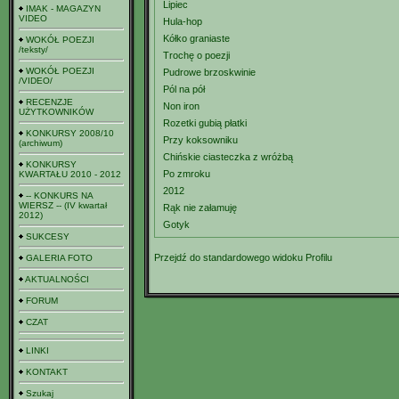
Lipiec
IMAK - MAGAZYN
VIDEO
Hula-hop
Kółko graniaste
WOKÓŁ POEZJI
/teksty/
Trochę o poezji
WOKÓŁ POEZJI
Pudrowe brzoskwinie
/VIDEO/
Pól na pół
RECENZJE
Non iron
UŻYTKOWNIKÓW
Rozetki gubią płatki
KONKURSY 2008/10
Przy koksowniku
(archiwum)
Chińskie ciasteczka z wróżbą
KONKURSY
Po zmroku
KWARTAŁU 2010 - 2012
2012
-- KONKURS NA
WIERSZ -- (IV kwartał
Rąk nie załamuję
2012)
Gotyk
SUKCESY
Przejdź do standardowego widoku Profilu
GALERIA FOTO
AKTUALNOŚCI
FORUM
CZAT
LINKI
KONTAKT
Szukaj