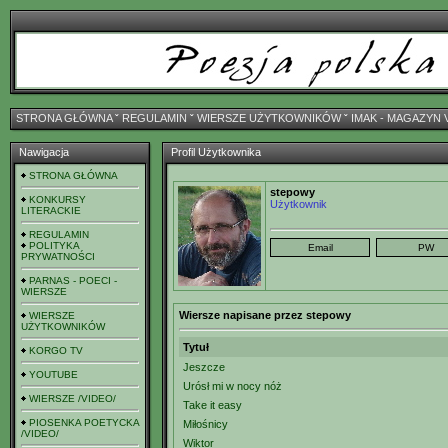
STRONA GŁÓWNA
ˇ
REGULAMIN
ˇ
WIERSZE UŻYTKOWNIKÓW
ˇ
IMAK - MAGAZYN 
Nawigacja
Profil Użytkownika
STRONA GŁÓWNA
stepowy
KONKURSY
Użytkownik
LITERACKIE
REGULAMIN
POLITYKA
PRYWATNOŚCI
PARNAS - POECI -
WIERSZE
Wiersze napisane przez stepowy
WIERSZE
UŻYTKOWNIKÓW
Tytuł
KORGO TV
Jeszcze
YOUTUBE
Urósł mi w nocy nóż
WIERSZE /VIDEO/
Take it easy
PIOSENKA POETYCKA
Miłośnicy
/VIDEO/
Wiktor