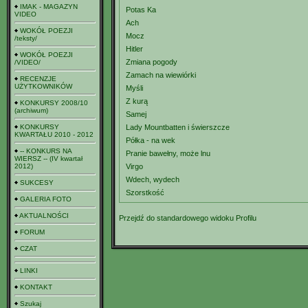
IMAK - MAGAZYN
Potas Ka
VIDEO
Ach
WOKÓŁ POEZJI
Mocz
/teksty/
Hitler
WOKÓŁ POEZJI
Zmiana pogody
/VIDEO/
Zamach na wiewiórki
RECENZJE
UŻYTKOWNIKÓW
Myśli
Z kurą
KONKURSY 2008/10
(archiwum)
Samej
KONKURSY
Lady Mountbatten i świerszcze
KWARTAŁU 2010 - 2012
Półka - na wek
-- KONKURS NA
Pranie bawełny, może lnu
WIERSZ -- (IV kwartał
2012)
Virgo
Wdech, wydech
SUKCESY
Szorstkość
GALERIA FOTO
AKTUALNOŚCI
Przejdź do standardowego widoku Profilu
FORUM
CZAT
LINKI
KONTAKT
Szukaj