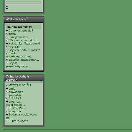
Wątki na Forum
Najnowsze Wpisy
Co to jest poezja?
slam?
...moje wiersze
"Na początku było sł...
Ksiądz Jan Twardowski
FRASZKI
Czy ten portal "umarł"?
Bank
wysokooprocento...
playlista- niezapomn...
Czy są
przechowywane...
Ostatnio dodane
Wiersze
MOTYLE MYŚLI
optio
prawie tren
Wersalka
ŚNIEŻKA
prognoza
wskrzeszeni...
Bukolik 2026
to wyjście
Badania naukowców
po...
POWRACAMY