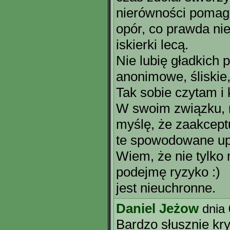
nierówności pomaga
opór, co prawda nie
iskierki lecą.
Nie lubię gładkich 
anonimowe, śliskie
Tak sobie czytam i
W swoim związku, ni
myślę, że zaakcept
te spowodowane up
Wiem, że nie tylko 
podejmę ryzyko :)
jest nieuchronne.
Daniel Jeżow
dnia
Bardzo słusznie kr