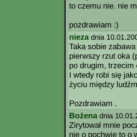
to czemu nie. nie 
pozdrawiam :)
nieza
dnia 10.01.20
Taka sobie zabawa 
pierwszy rzut oka (
po drugim, trzecim 
I wtedy robi się ja
życiu między ludźm
Pozdrawiam .
Bożena
dnia 10.01
Zirytował mnie poc
nie o pochwie to o