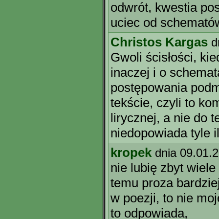
odwrót, kwestia pos
uciec od schemató
Christos Kargas
d
Gwoli ścisłości, ki
inaczej i o schema
postępowania podmi
tekście, czyli to ko
lirycznej, a nie do 
niedopowiada tyle i
kropek
dnia 09.01.
nie lubię zbyt wiele
temu proza bardziej
w poezji, to nie moj
to odpowiada,