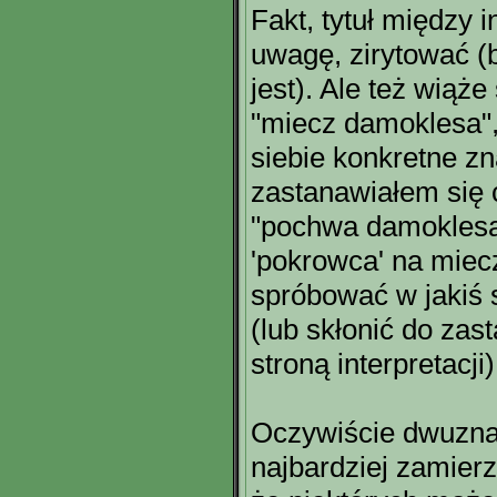
Fakt, tytuł między 
uwagę, zirytować (b
jest). Ale też wiąż
"miecz damoklesa",
siebie konkretne z
zastanawiałem się
"pochwa damoklesa
'pokrowca' na miecz
spróbować w jakiś 
(lub skłonić do zas
stroną interpretacji)
Oczywiście dwuzna
najbardziej zamierz