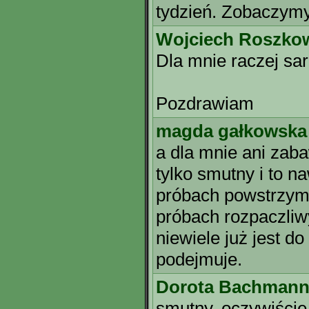
tydzień. Zobaczymy
Wojciech Roszko
Dla mnie raczej sa
Pozdrawiam
magda gałkowska
a dla mnie ani zab
tylko smutny i to n
próbach powstrzym
próbach rozpaczliwy
niewiele już jest do
podejmuje.
Dorota Bachman
smutny, oczywiście