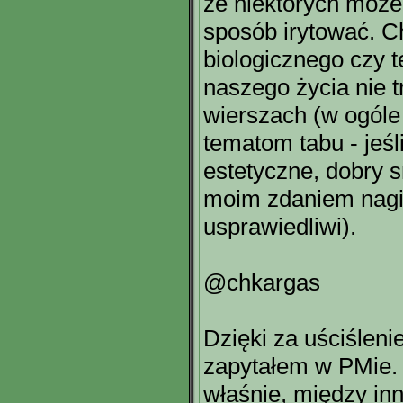
że niektórych może 
sposób irytować. C
biologicznego czy t
naszego życia nie t
wierszach (w ogóle
tematom tabu - jeśl
estetyczne, dobry s
moim zdaniem nagina
usprawiedliwi).
@chkargas
Dzięki za uściśleni
zapytałem w PMie.
właśnie, między inn