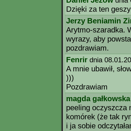
Daniel Jeżow
dnia
Dzięki za ten geszy
Jerzy Beniamin Z
Arytmo-szaradka. 
wyrazy, aby powsta
pozdrawiam.
Fenrir
dnia 08.01.2
A mnie ubawił, słowo
)))
Pozdrawiam
magda gałkowska
peeling oczyszcza
komórek (że tak r
i ja sobie odczytał