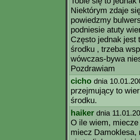
Tobie się to jednak
Niektórym zdaje si
powiedzmy bulwers
podniesie atuty wie
Często jednak jest 
środku , trzeba ws
wówczas-bywa nies
Pozdrawiam
cicho
dnia 10.01.20
przejmujący to wier
środku.
haiker
dnia 11.01.2
O ile wiem, miecze 
miecz Damoklesa, 