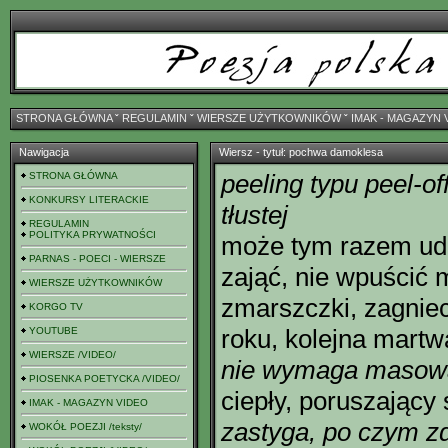
STRONA GŁÓWNA
ˇ
REGULAMIN
ˇ
WIERSZE UŻYTKOWNIKÓW
ˇ
IMAK - MAGAZYN 
Nawigacja
Wiersz - tytuł: pochwa damoklesa
peeling typu peel-of
STRONA GŁÓWNA
KONKURSY LITERACKIE
tłustej
REGULAMIN
POLITYKA PRYWATNOŚCI
może tym razem uda
PARNAS - POECI - WIERSZE
zająć, nie wpuścić 
WIERSZE UŻYTKOWNIKÓW
zmarszczki, zagniec
KORGO TV
roku, kolejna martw
YOUTUBE
WIERSZE /VIDEO/
nie wymaga masow
PIOSENKA POETYCKA /VIDEO/
ciepły, poruszający 
IMAK - MAGAZYN VIDEO
zastyga, po czym z
WOKÓŁ POEZJI /teksty/