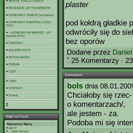
WOKÓŁ POEZJI /VIDEO/
plaster
RECENZJE UŻYTKOWNIKÓW
KONKURSY 2008/10 (archiwum)
pod kołdrą gładkie 
KONKURSY KWARTAŁU 2010 -
2012
odwróciły się do si
-- KONKURS NA WIERSZ -- (IV
kwartał 2012)
bez oporów
SUKCESY
Dodane przez
Danie
GALERIA FOTO
AKTUALNOŚCI
ˇ 25 Komentarzy · 2
FORUM
CZAT
Komentarze
LINKI
bols
dnia 08.01.200
KONTAKT
Chciałoby się rzec-
Szukaj
o komentarzach/,
ale jestem - za.
Wątki na Forum
Podoba mi się inten
Najnowsze Wpisy
slam?
...moje wiersze