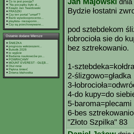
Jan Majowski
dnia
Co to jest poezja?
"Na początku było sł...
Ksiądz Jan Twardowski
Bydzie łostatni zwr
FRASZKI
Czy ten portal "umarł"?
Bank wysokooprocento...
playlista- niezapomn...
Czy są przechowywane...
pod sztebdekom śl
Ostatnio dodane Wiersze
łobrocioła sie do 
ŚNIEŻKA
bez sztrekowanio.
prognoza wskrzeszeni...
Bukolik 2026
to wyjście
Badania naukowców po...
POWRACAMY
MOUNT EVEREST - GŁĘB...
1-sztebdeka=kołdr
Otul mnie
Piękna śmierć
Żniwna błahostka
2-ślizgowo=gładka
3-łobrocioła=odwróc
4-do kupy=do siebi
5-baroma=plecami
6-bes sztrekowani
"Złoto Szpilka" 83