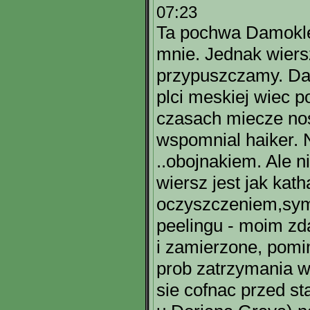
07:23
Ta pochwa Damokles
mnie. Jednak wiersz
przypuszczamy. Dam
plci meskiej wiec p
czasach miecze no
wspomnial haiker. 
..obojnakiem. Ale n
wiersz jest jak kath
oczyszczeniem,sym
peelingu - moim zd
i zamierzone, pom
prob zatrzymania 
sie cofnac przed st