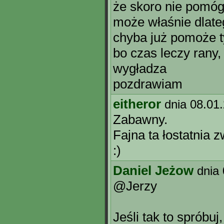
że skoro nie pomóg
może właśnie dlatego
chyba już pomoże tyl
bo czas leczy rany,
wygładza
pozdrawiam
eitheror
dnia 08.01
Zabawny.
Fajna ta łostatnia 
:)
Daniel Jeżow
dnia
@Jerzy
Jeśli tak to spróbuj