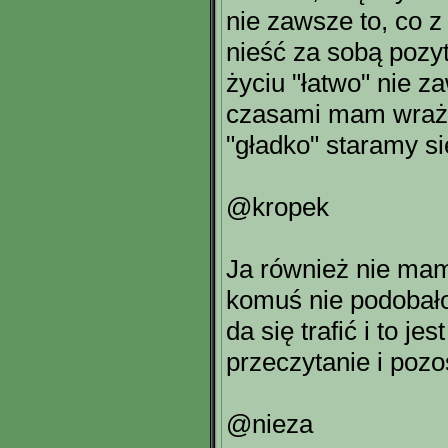
nie zawsze to, co z
nieść za sobą poz
życiu "łatwo" nie z
czasami mam wraże
"gładko" staramy si
@kropek
Ja również nie mam
komuś nie podobało
da się trafić i to je
przeczytanie i pozo
@nieza