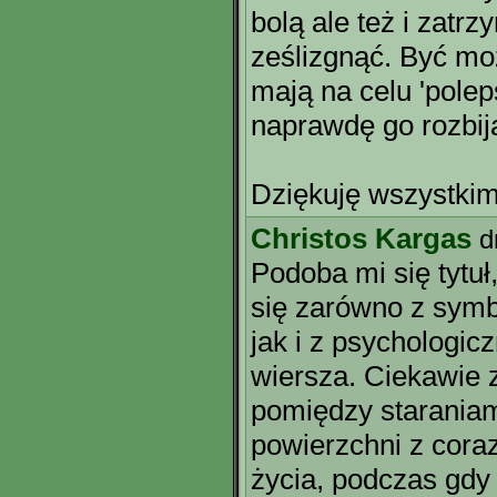
bolą ale też i zatrz
ześlizgnąć. Być moż
mają na celu 'polep
naprawdę go rozbija
Dziękuję wszystkim
Christos Kargas
d
Podoba mi się tytuł
się zarówno z sym
jak i z psychologic
wiersza. Ciekawie
pomiędzy staraniam
powierzchni z cora
życia, podczas gdy