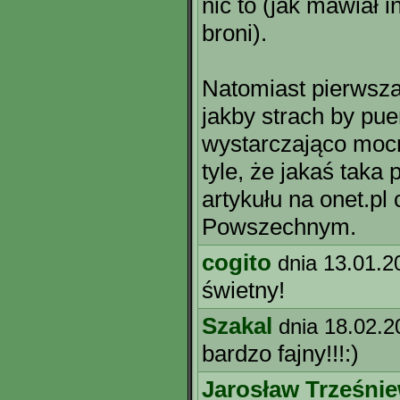
nic to (jak mawiał i
broni).
Natomiast pierwsz
jakby strach by pue
wystarczająco mocn
tyle, że jakaś taka 
artykułu na onet.pl
Powszechnym.
cogito
dnia 13.01.2
świetny!
Szakal
dnia 18.02.2
bardzo fajny!!!:)
Jarosław Trześnie