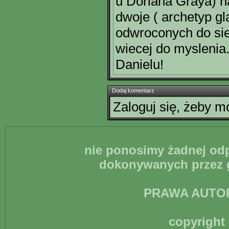
u Doriana Graya) 
dwoje ( archetyp gl
odwroconych do sie
wiecej do myslenia
Danielu!
Dodaj komentarz
Zaloguj się, żeby 
nie ponosimy żadnej odp
dokonywanych przez g
PRAWA AUTO
copyright 