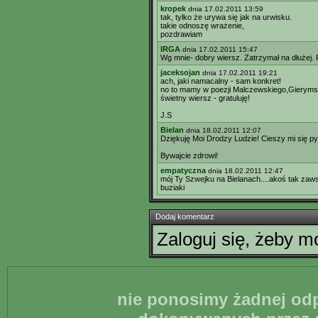
kropek
dnia 17.02.2011 13:59
tak, tylko że urywa się jak na urwisku.
takie odnoszę wrażenie,
pozdrawiam
IRGA
dnia 17.02.2011 15:47
Wg mnie- dobry wiersz. Zatrzymał na dłużej.
jaceksojan
dnia 17.02.2011 19:21
ach, jaki namacalny - sam konkret!
no to mamy w poezji Malczewskiego,Gierymsk
świetny wiersz - gratuluję!
J.S
Bielan
dnia 18.02.2011 12:07
Dziękuję Moi Drodzy Ludzie! Cieszy mi się p
Bywajcie zdrowi!
empatyczna
dnia 18.02.2011 12:47
mój Ty Szwejku na Bielanach....akoś tak zaws
buziaki
Dodaj komentarz
Zaloguj się, żeby 
nie ponosimy żadnej odp