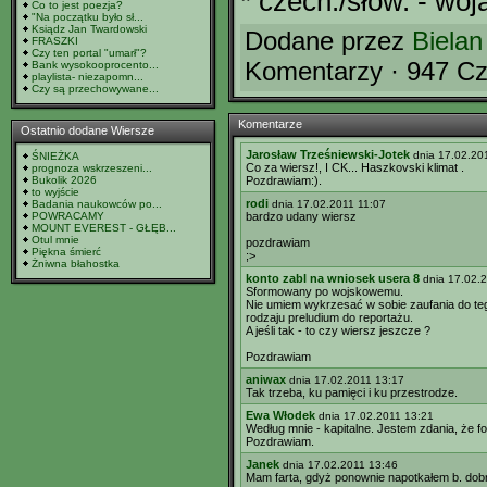
* czech./słow. - woj
Co to jest poezja?
"Na początku było sł...
Ksiądz Jan Twardowski
Dodane przez
Bielan
FRASZKI
Czy ten portal "umarł"?
Komentarzy · 947 Cz
Bank wysokooprocento...
playlista- niezapomn...
Czy są przechowywane...
Komentarze
Ostatnio dodane Wiersze
Jarosław Trześniewski-Jotek
dnia 17.02.20
ŚNIEŻKA
Co za wiersz!, I CK... Haszkovski klimat .
prognoza wskrzeszeni...
Bukolik 2026
Pozdrawiam:).
to wyjście
rodi
Badania naukowców po...
dnia 17.02.2011 11:07
POWRACAMY
bardzo udany wiersz
MOUNT EVEREST - GŁĘB...
Otul mnie
pozdrawiam
Piękna śmierć
;>
Żniwna błahostka
konto zabl na wniosek usera 8
dnia 17.02.
Sformowany po wojskowemu.
Nie umiem wykrzesać w sobie zaufania do te
rodzaju preludium do reportażu.
A jeśli tak - to czy wiersz jeszcze ?
Pozdrawiam
aniwax
dnia 17.02.2011 13:17
Tak trzeba, ku pamięci i ku przestrodze.
Ewa Włodek
dnia 17.02.2011 13:21
Według mnie - kapitalne. Jestem zdania, że f
Pozdrawiam.
Janek
dnia 17.02.2011 13:46
Mam farta, gdyż ponownie napotkałem b. dobr