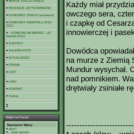
WOKÓŁ POEZJI /VIDEO/
Każdy miał przydzia
RECENZJE UŻYTKOWNIKÓW
owczego sera, czter
KONKURSY 2008/10 (archiwum)
i czapkę od Cesarza
KONKURSY KWARTAŁU 2010 -
2012
innowierczej i pasek
-- KONKURS NA WIERSZ -- (IV
kwartał 2012)
SUKCESY
Dowódca opowiadał s
GALERIA FOTO
na murze z Ziemią Ś
AKTUALNOŚCI
FORUM
Mundur wysychał. O
CZAT
nad pomnikiem. Wart
LINKI
drętwiały zsiniałe 
KONTAKT
Szukaj
Wątki na Forum
-------------------------
Najnowsze Wpisy
slam?
...moje wiersze