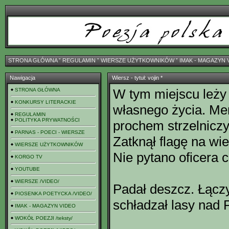
STRONA GŁÓWNA
ˇ
REGULAMIN
ˇ
WIERSZE UŻYTKOWNIKÓW
ˇ
IMAK - MAGAZYN 
Nawigacja
Wiersz - tytuł: vojin *
W tym miejscu leży
STRONA GŁÓWNA
KONKURSY LITERACKIE
własnego życia. Me
REGULAMIN
POLITYKA PRYWATNOŚCI
prochem strzelnicz
PARNAS - POECI - WIERSZE
Zatknął flagę na wi
WIERSZE UŻYTKOWNIKÓW
Nie pytano oficera c
KORGO TV
YOUTUBE
WIERSZE /VIDEO/
Padał deszcz. Łączy
PIOSENKA POETYCKA /VIDEO/
schładzał lasy nad
IMAK - MAGAZYN VIDEO
WOKÓŁ POEZJI /teksty/