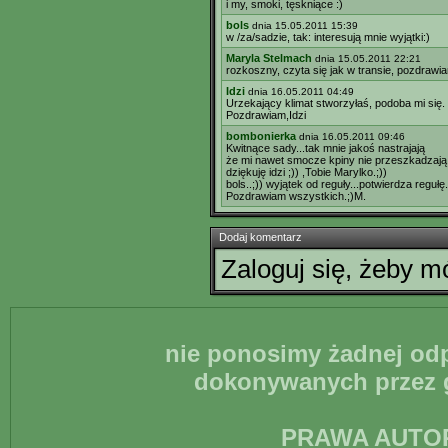
i my, smoki, tęskniące :)
bols
dnia 15.05.2011 15:39
w /za/sadzie, tak: interesują mnie wyjątki:)
Maryla Stelmach
dnia 15.05.2011 22:21
rozkoszny, czyta się jak w transie, pozdrawi
Idzi
dnia 16.05.2011 04:49
Urzekający klimat stworzyłaś, podoba mi się.
Pozdrawiam,Idzi
bombonierka
dnia 16.05.2011 09:46
Kwitnące sady...tak mnie jakoś nastrajają
że mi nawet smocze kpiny nie przeszkadzają..
dziękuję idzi ;)) ,Tobie Marylko.;))
bols..;)) wyjątek od reguły...potwierdza reguł
Pozdrawiam wszystkich.;)M.
Dodaj komentarz
Zaloguj się, żeby 
nie ponosimy żadnej odp
dokonywanych przez g
PRAWA AUTO