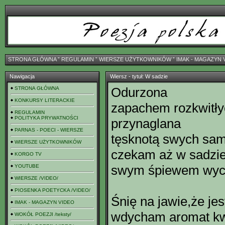
STRONA GŁÓWNA
ˇ
REGULAMIN
ˇ
WIERSZE UŻYTKOWNIKÓW
ˇ
IMAK - MAGAZYN 
Nawigacja
Wiersz - tytuł: W sadzie
Odurzona
STRONA GŁÓWNA
KONKURSY LITERACKIE
zapachem rozkwitłyc
REGULAMIN
POLITYKA PRYWATNOŚCI
przynaglana
PARNAS - POECI - WIERSZE
tęsknotą swych sam
WIERSZE UŻYTKOWNIKÓW
czekam aż w sadzie
KORGO TV
swym śpiewem wycza
YOUTUBE
WIERSZE /VIDEO/
PIOSENKA POETYCKA /VIDEO/
Śnię na jawie,że je
IMAK - MAGAZYN VIDEO
wdycham aromat kwi
WOKÓŁ POEZJI /teksty/