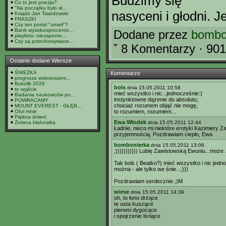
Budzimy się
Co to jest poezja?
"Na początku było sł...
nasyceni i głodni. 
Ksiądz Jan Twardowski
FRASZKI
Czy ten portal "umarł"?
Bank wysokooprocento...
Dodane przez
bombo
playlista- niezapomn...
Czy są przechowywane...
ˇ 8 Komentarzy · 90
Ostatnio dodane Wiersze
ŚNIEŻKA
Komentarze
prognoza wskrzeszeni...
Bukolik 2026
bols
dnia 15.05.2011 10:58
to wyjście
mieć wszystko i nic...jednocześnie:)
Badania naukowców po...
instynktowne dążenie do absolutu;
POWRACAMY
chociaż rozumem objąć nie mogę,
MOUNT EVEREST - GŁĘB...
Otul mnie
to rozumiem, rozumiem...
Piękna śmierć
Ewa Włodek
Żniwna błahostka
dnia 15.05.2011 12:44
Ładnie, nieco mi niektóre erotyki Kazimiery Z
przyjemnością. Pozdrawiam ciepło, Ewa
bombonierka
dnia 15.05.2011 13:06
;))))))))))) Lubię Zawistowską Ewuniu...może ...
Tak bols ( Beatko?) mieć wszystko i nic jedn
można - ale tylko we śnie...;)))
Pozdrawiam serdecznie.;)M
wiese
dnia 15.05.2011 14:39
oh, to łono drżące
te usta kuszące
pierwsi dygocące
i spojrzenie lśniące