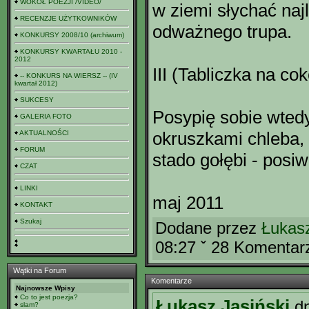
WOKÓŁ POEZJI /VIDEO/
w ziemi słychać naj
RECENZJE UŻYTKOWNIKÓW
odważnego trupa.
KONKURSY 2008/10 (archiwum)
KONKURSY KWARTAŁU 2010 -
2012
III (Tabliczka na cok
-- KONKURS NA WIERSZ -- (IV
kwartał 2012)
SUKCESY
Posypię sobie wted
GALERIA FOTO
okruszkami chleba, 
AKTUALNOŚCI
FORUM
stado gołębi - posiw
CZAT
LINKI
maj 2011
KONTAKT
Szukaj
Dodane przez
Łukasz
08:27 ˇ 28 Komentar
Wątki na Forum
Komentarze
Najnowsze Wpisy
Co to jest poezja?
Łukasz Jasiński
d
slam?