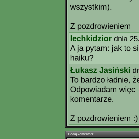
wszystkim).
Z pozdrowieniem
lechkidzior
dnia 25
A ja pytam: jak to 
haiku?
Łukasz Jasiński
d
To bardzo ładnie, ż
Odpowiadam więc -
komentarze.
Z pozdrowieniem :)
Dodaj komentarz