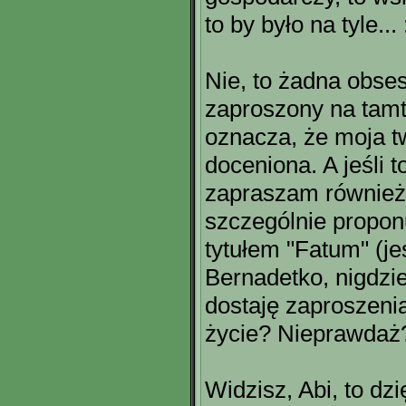
to by było na tyle... 
Nie, to żadna obses
zaproszony na tamte
oznacza, że moja t
doceniona. A jeśli t
zapraszam również 
szczególnie propon
tytułem "Fatum" (jeś
Bernadetko, nigdzie
dostaję zaproszenia
życie? Nieprawdaż?
Widzisz, Abi, to dzi