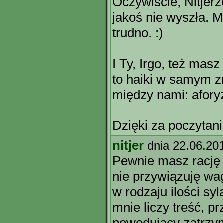
Oczywiście, Nitjerz
jakoś nie wyszła. 
trudno. :)
I Ty, Irgo, też masz
to haiki w samym z
między nami: aforyz
Dzięki za poczytani
nitjer
dnia 22.06.20
Pewnie masz racj
nie przywiązuję w
w rodzaju ilości syla
mnie liczy treść, pr
powodujący zatrzym