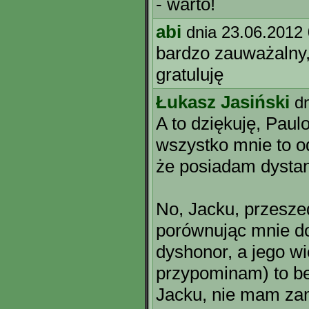
- warto!
abi
dnia 23.06.2012
bardzo zauważalny,
gratuluję
Łukasz Jasiński
d
A to dziękuję, Paul
wszystko mnie to od
że posiadam dystan
No, Jacku, przesze
porównując mnie do
dyshonor, a jego wi
przypominam) to beł
Jacku, nie mam zam