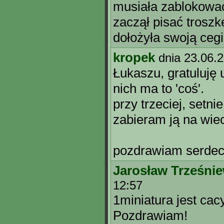
musiała zablokować
zaczął pisać troszk
dołożyła swoją cegie
kropek
dnia 23.06.
Łukaszu, gratuluję 
nich ma to 'coś'.
przy trzeciej, setni
zabieram ją na wie
pozdrawiam serdecz
Jarosław Trześnie
12:57
1miniatura jest cacy
Pozdrawiam!