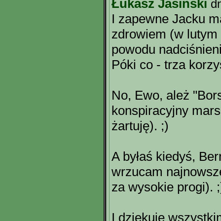
Łukasz Jasiński
d
I zapewne Jacku ma
zdrowiem (w lutym 
powodu nadciśnien
Póki co - trza korzy
No, Ewo, ależ "Bor
konspiracyjny marsz
żartuję). ;)
A byłaś kiedyś, Be
wrzucam najnowsze
za wysokie progi). ;
I dziękuję wszystki