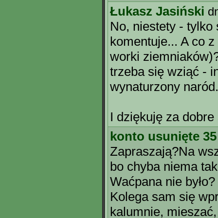
Łukasz Jasiński
d
No, niestety - tylko
komentuje... A co 
worki ziemniaków)?
trzeba się wziąć - 
wynaturzony naród.
I dziękuję za dobre 
konto usunięte 35
Zapraszają?Na wszy
bo chyba niema tak
Waćpana nie było?
Kolega sam się wpr
kalumnie, mieszać,