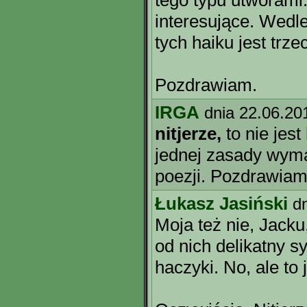
tego typu utworami
interesujące. Wedl
tych haiku jest trze
Pozdrawiam.
IRGA
dnia 22.06.20
nitjerze,
to nie jest
jednej zasady wyma
poezji. Pozdrawiam
Łukasz Jasiński
d
Moja też nie, Jacku
od nich delikatny sy
haczyki. No, ale to 