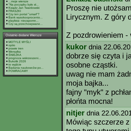
...moje wiersze
"Na początku było sł...
Proszę nie utożsa
Ksiądz Jan Twardowski
FRASZKI
Czy ten portal "umarł"?
Lirycznym. Z góry d
Bank wysokooprocento...
playlista- niezapomn...
Czy są przechowywane...
Z pozdrowieniem - 
Ostatnio dodane Wiersze
MOTYLE MYŚLI
kukor
dnia 22.06.20
optio
prawie tren
Wersalka
dobrze się czyta i j
ŚNIEŻKA
prognoza wskrzeszeni...
Bukolik 2026
osobne cząstki.
to wyjście
Badania naukowców po...
POWRACAMY
uwag nie mam żadny
moja bajka...
fajny "myk" z pchłam
płońta mocna!
nitjer
dnia 22.06.20
Mówiąc szczerze z 