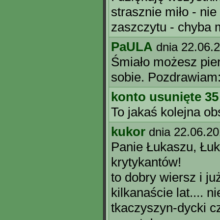
strasznie miło - ni
zaszczytu - chyba m
PaULA
dnia 22.06.
Śmiało możesz pie
sobie. Pozdrawiam:
konto usunięte 35
To jakaś kolejna o
kukor
dnia 22.06.2
Panie Łukaszu, Łuka
krytykantów!
to dobry wiersz i j
kilkanaście lat.... n
tkaczyszyn-dycki cz