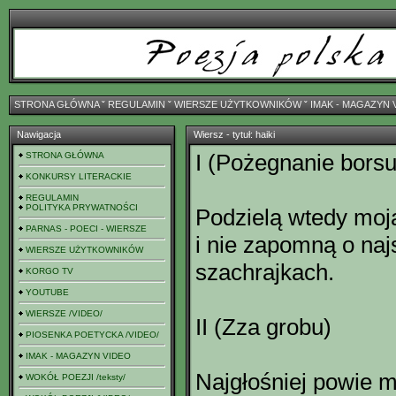
STRONA GŁÓWNA
ˇ
REGULAMIN
ˇ
WIERSZE UŻYTKOWNIKÓW
ˇ
IMAK - MAGAZYN 
Nawigacja
Wiersz - tytuł: haiki
I (Pożegnanie bors
STRONA GŁÓWNA
KONKURSY LITERACKIE
REGULAMIN
POLITYKA PRYWATNOŚCI
Podzielą wtedy moj
PARNAS - POECI - WIERSZE
i nie zapomną o naj
WIERSZE UŻYTKOWNIKÓW
szachrajkach.
KORGO TV
YOUTUBE
WIERSZE /VIDEO/
II (Zza grobu)
PIOSENKA POETYCKA /VIDEO/
IMAK - MAGAZYN VIDEO
Najgłośniej powie m
WOKÓŁ POEZJI /teksty/