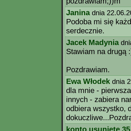
pozdrawiam;))m
Janina
dnia 22.06.
Podoba mi się każ
serdecznie.
Jacek Madynia
dni
Stawiam na drugą :
Pozdrawiam.
Ewa Włodek
dnia 
dla mnie - pierwsza
innych - zabiera na
odbiera wszystko, d
dokuczliwe...Pozd
konto usunięte 35