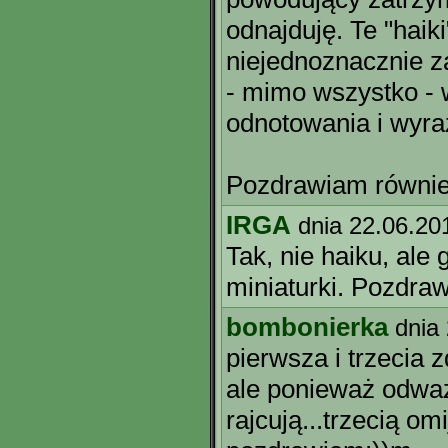
odnajduję. Te "haik
niejednoznacznie z
- mimo wszystko - 
odnotowania i wyraż
Pozdrawiam równie
IRGA
dnia 22.06.20
Tak, nie haiku, al
miniaturki. Pozdraw
bombonierka
dnia
pierwsza i trzecia 
ale ponieważ odważ
rajcują...trzecią om