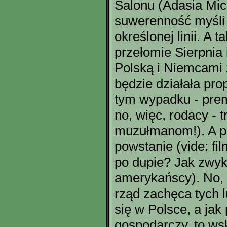
Salonu (Adasia Mic
suwerenność myśli i
określonej linii. A 
przełomie Sierpnia 
Polską i Niemcami z
będzie działała pro
tym wypadku - prem
no, więc, rodacy - 
muzułmanom!). A 
powstanie (vide: fil
po dupie? Jak zwyk
amerykańscy). No, 
rząd zachęca tych l
się w Polsce, a jak
gospodarczy, to wsk