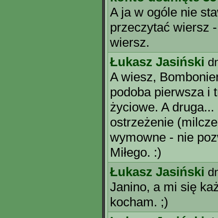
A ja w ogóle nie s
przeczytać wiersz -
wiersz.
Łukasz Jasiński
d
A wiesz, Bombonierk
podoba pierwsza i t
życiowe. A druga...
ostrzeżenie (milcze
wymowne - nie poz
Miłego. :)
Łukasz Jasiński
d
Janino, a mi się ka
kocham. ;)