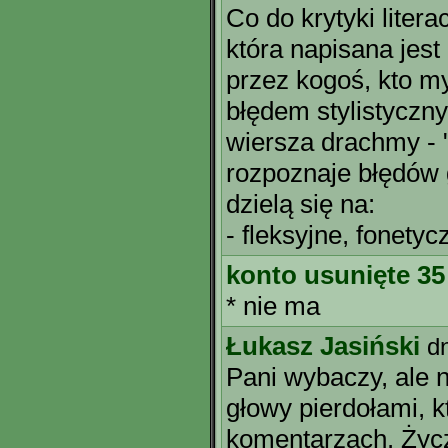
Co do krytyki litera
która napisana jest
przez kogoś, kto my
błędem stylistyczn
wiersza drachmy - "
rozpoznaje błędów 
dzielą się na:
- fleksyjne, fonety
konto usunięte 35
* nie ma
Łukasz Jasiński
d
Pani wybaczy, ale 
głowy pierdołami, 
komentarzach. Życ